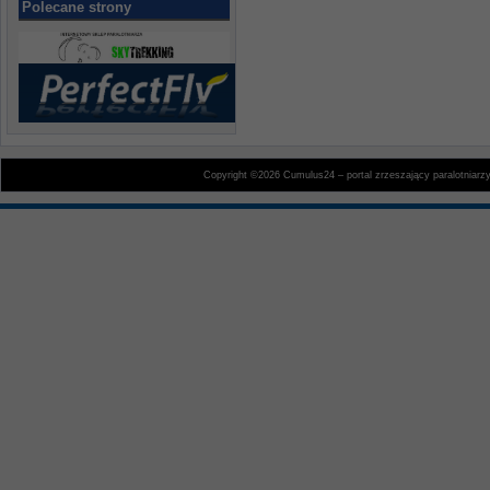
Polecane strony
Copyright ©2026 Cumulus24 – portal zrzeszający paralotniarz