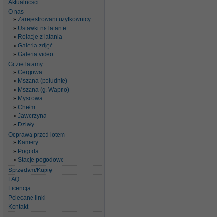
Aktualności
O nas
Zarejestrowani użytkownicy
Ustawki na latanie
Relacje z latania
Galeria zdjęć
Galeria video
Gdzie latamy
Cergowa
Mszana (południe)
Mszana (g. Wapno)
Myscowa
Chełm
Jaworzyna
Działy
Odprawa przed lotem
Kamery
Pogoda
Stacje pogodowe
Sprzedam/Kupię
FAQ
Licencja
Polecane linki
Kontakt