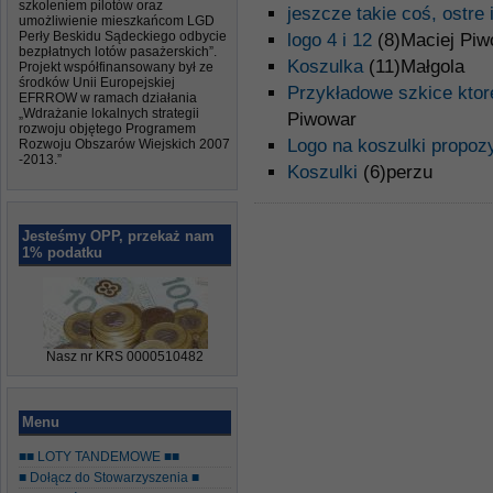
szkoleniem pilotów oraz
jeszcze takie coś, ostre
umożliwienie mieszkańcom LGD
Perły Beskidu Sądeckiego odbycie
logo 4 i 12
(8)Maciej Piw
bezpłatnych lotów pasażerskich”.
Koszulka
(11)Małgola
Projekt współfinansowany był ze
środków Unii Europejskiej
Przykładowe szkice ktor
EFRROW w ramach działania
„Wdrażanie lokalnych strategii
Piwowar
rozwoju objętego Programem
Logo na koszulki propoz
Rozwoju Obszarów Wiejskich 2007
-2013.”
Koszulki
(6)perzu
Jesteśmy OPP, przekaż nam
1% podatku
Nasz nr KRS 0000510482
Menu
■■ LOTY TANDEMOWE ■■
■ Dołącz do Stowarzyszenia ■