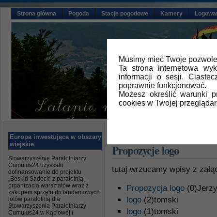
Strona główna
Pogoda
Stacje pogodowe
Kamery
Logowa
Musimy mieć Twoje pozwolen
Ta strona internetowa wy
informacji o sesji. Ciast
poprawnie funkcjonować.
Możesz określić warunki 
cookies w Twojej przeglądar
Główna
» Propozycje logo
Europa inwestująca w obszary
wiejskie
Propozycje logo
Stowarzyszenie Paralotniarzy
Cumulus24 uzyskało
tutaj wrzucamy wpisy z zał
dofinansowanie do projektu
„Beskid Sądecki z paralotnią –
organizacja warsztatów wraz z
Propozycja logo
(0)Jerz
zakupem sprzętu do tandemowych
logo
(2)tomski
lotów paralotnią dla
Stowarzyszenia Paralotniarzy
logo
(1)tomski
Cumulus24 w Kąclowej i