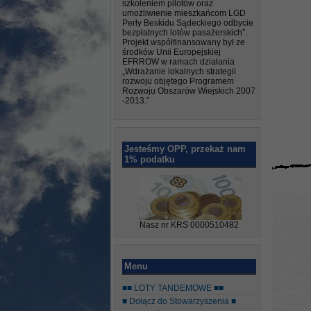
szkoleniem pilotów oraz
umożliwienie mieszkańcom LGD
Perły Beskidu Sądeckiego odbycie
bezpłatnych lotów pasażerskich”.
Projekt współfinansowany był ze
środków Unii Europejskiej
EFRROW w ramach działania
„Wdrażanie lokalnych strategii
rozwoju objętego Programem
Rozwoju Obszarów Wiejskich 2007
-2013.”
Jesteśmy OPP, przekaż nam
1% podatku
Nasz nr KRS 0000510482
Menu
■■ LOTY TANDEMOWE ■■
■ Dołącz do Stowarzyszenia ■