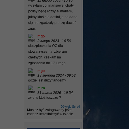
11 lutego 2022 - 10:30
wysyłam do finansowej chaty,
polisy będę rozsyłał mailem,
jakby ktoś nie dostał, albo dane
się nie zgadzały proszę dawać
znać
mgo
9 lutego 2023 - 16:56
ubezpieczenia OC dla
stowarzyszenia, zbieram
chętnych, czekam na
zgłoszenia do 17 lutego
mgo
13 sierpnia 2024 - 09:52
gdzie jest duży tandem?
miro
31 marca 2026 - 19:54
żyje tu ktoś jeszcze ?
Dźwięk
Scroll
Musisz być zalogowany jeżeli
chcesz uczestniczyć w czacie.