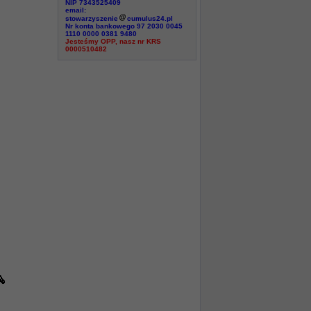
NIP 7343525409
email:
stowarzyszenie
cumulus24.pl
Nr konta bankowego 97 2030 0045
1110 0000 0381 9480
Jesteśmy OPP, nasz nr KRS
0000510482