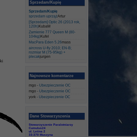
Sprzedam/Kupię
Sprzedam/Kupię
sprzedam uprząż
Artur
[Sprzedam] Optic 26 (2013 rok,
120h)
KubaM
Zamienie 777 Queen M (80-
104kg)
Kufel
MacPara Eden 5.26
mass
aircross U-fly 2010; EN-B;
rozmiar M (75-95kg) +
plecak
jurgen
ki
Najnowsze komentarze
mgo
-
Ubezpieczenie OC
mgo
-
Ubezpieczenie OC
york
-
Ubezpieczenie OC
Dane Stowarzyszenia
Stowarzyszenie Paralotniarzy
Cumulus24
ul. Leśna 2
33-370 Muszyna