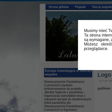
Strona główna
Pogoda
Stacje pogod
Musimy mieć Tw
Ta strona inter
są wymagane, a
Możesz okreś
przeglądarce.
Główna
Europa inwestująca w obszary
Logo 
wiejskie
AUTOR: M
Stowarzyszenie Paralotniarzy
Cumulus24 uzyskało
grafikiem
dofinansowanie do projektu
„Beskid Sądecki z paralotnią –
organizacja warsztatów wraz z
zakupem sprzętu do tandemowych
lotów paralotnią dla
Stowarzyszenia Paralotniarzy
Cumulus24 w Kąclowej i