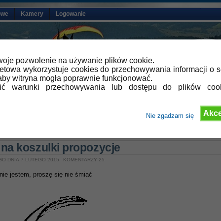
owe
Kamery
Logowanie
oje pozwolenie na używanie plików cookie.
netowa wykorzystuje cookies do przechowywania informacji o s
by witryna mogła poprawnie funkcjonować.
lić warunki przechowywania lub dostępu do plików coo
Akce
Nie zgadzam się
»
Aktualności
,
Propozycje logo
na koszulki propozycje
GO DNIA 7 LUTEGO 2015
KOMENTARZY 25
 nie jestem, proszę się nie śmiać