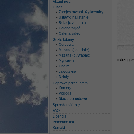
Aktualności
O nas
Zarejestrowani użytkownicy
Ustawki na latanie
Relacje z latania
Galeria zdjęć
Galeria video
Gdzie latamy
Cergowa
Mszana (południe)
Mszana (g. Wapno)
ostrzegam 
Myscowa
Chełm
Jaworzyna
Działy
Odprawa przed lotem
Kamery
Pogoda
Stacje pogodowe
Sprzedam/Kupię
FAQ
Licencja
Polecane linki
Kontakt