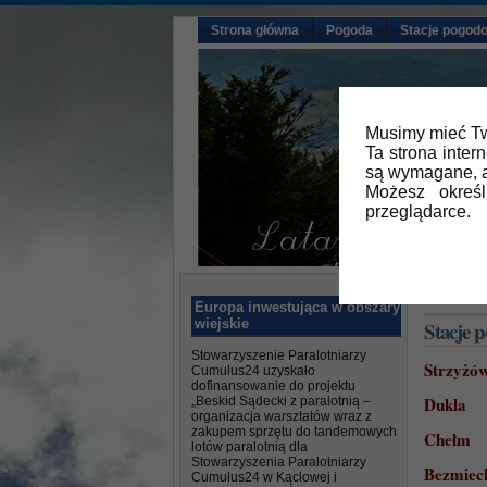
Strona główna
Pogoda
Stacje pogod
Musimy mieć Tw
Ta strona inter
są wymagane, a
Możesz okreś
przeglądarce.
Główna
»
Europa inwestująca w obszary
wiejskie
Stacje 
Stowarzyszenie Paralotniarzy
Strzyżó
Cumulus24 uzyskało
dofinansowanie do projektu
Dukla
„Beskid Sądecki z paralotnią –
organizacja warsztatów wraz z
zakupem sprzętu do tandemowych
Chełm
lotów paralotnią dla
Stowarzyszenia Paralotniarzy
Bezmiec
Cumulus24 w Kąclowej i