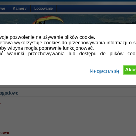
owe
Kamery
Logowanie
oje pozwolenie na używanie plików cookie.
netowa wykorzystuje cookies do przechowywania informacji o s
by witryna mogła poprawnie funkcjonować.
lić warunki przechowywania lub dostępu do plików coo
Akce
Nie zgadzam się
 Stacje pogodowe
pogodowe
w
howa