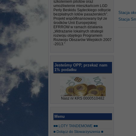
szkoleniem pilotów oraz
umożliwienie mieszkańcom LGD
Perły Beskidu Sądeckiego odbycie
Stacja ok
bezpłatnych lotów pasażerskich”.
Projekt współfinansowany był ze
Stacja S
środków Unii Europejskiej
EFRROW w ramach działania
„Wdrażanie lokalnych strategii
rozwoju objętego Programem
Rozwoju Obszarów Wiejskich 2007
-2013.”
Jesteśmy OPP, przekaż nam
1% podatku
Nasz nr KRS 0000510482
Menu
■■ LOTY TANDEMOWE ■■
■ Dołącz do Stowarzyszenia ■