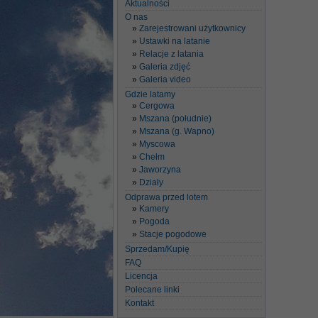
Aktualności
O nas
Zarejestrowani użytkownicy
Ustawki na latanie
Relacje z latania
Galeria zdjęć
Galeria video
Gdzie latamy
Cergowa
Mszana (południe)
Mszana (g. Wapno)
Myscowa
Chełm
Jaworzyna
Działy
Odprawa przed lotem
Kamery
Pogoda
Stacje pogodowe
Sprzedam/Kupię
FAQ
Licencja
Polecane linki
Kontakt