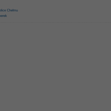
olice Chełmu
merek