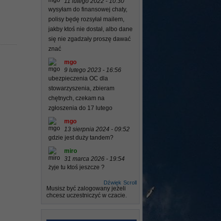
11 lutego 2022 - 10:30
wysyłam do finansowej chaty,
polisy będę rozsyłał mailem,
jakby ktoś nie dostał, albo dane
się nie zgadzały proszę dawać
znać
mgo
9 lutego 2023 - 16:56
ubezpieczenia OC dla
stowarzyszenia, zbieram
chętnych, czekam na
zgłoszenia do 17 lutego
mgo
13 sierpnia 2024 - 09:52
gdzie jest duży tandem?
miro
31 marca 2026 - 19:54
żyje tu ktoś jeszcze ?
Dźwięk
Scroll
Musisz być zalogowany jeżeli
chcesz uczestniczyć w czacie.