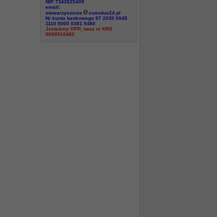
NIP 7343525409
email:
stowarzyszenie
cumulus24.pl
Nr konta bankowego 97 2030 0045
1110 0000 0381 9480
Jesteśmy OPP, nasz nr KRS
0000510482