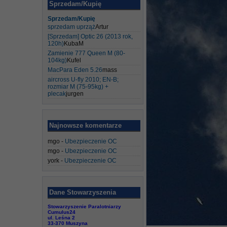
Sprzedam/Kupię
Sprzedam/Kupię
sprzedam uprząż
Artur
[Sprzedam] Optic 26 (2013 rok,
120h)
KubaM
Zamienie 777 Queen M (80-
104kg)
Kufel
MacPara Eden 5.26
mass
aircross U-fly 2010; EN-B;
rozmiar M (75-95kg) +
plecak
jurgen
Najnowsze komentarze
mgo
-
Ubezpieczenie OC
mgo
-
Ubezpieczenie OC
york
-
Ubezpieczenie OC
Dane Stowarzyszenia
Stowarzyszenie Paralotniarzy
Cumulus24
ul. Leśna 2
33-370 Muszyna