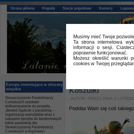
Strona główna
Pogoda
Stacje pogodowe
Kamery
Logowa
Musimy mieć Twoje pozwolen
Ta strona internetowa wy
informacji o sesji. Ciast
poprawnie funkcjonować.
Możesz określić warunki 
cookies w Twojej przeglądar
Główna
»
Propozycje logo
Europa inwestująca w obszary
Koszulki
wiejskie
Stowarzyszenie Paralotniarzy
AUTOR: PERZU DNIA 6 LUTEGO
Cumulus24 uzyskało
dofinansowanie do projektu
Podoba Wam się coś takiego 
„Beskid Sądecki z paralotnią –
organizacja warsztatów wraz z
zakupem sprzętu do tandemowych
lotów paralotnią dla
Stowarzyszenia Paralotniarzy
Cumulus24 w Kąclowej i