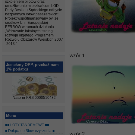
szkoleniem pilotów oraz
umożliwienie mieszkańcom LGD
Perły Beskidu Sądeckiego odbycie
bezpłatnych lotów pasażerskich”.
Projekt współfinansowany był ze
środków Unii Europejskiej
EFRROW w ramach działania
„Wdrażanie lokalnych strategii
rozwoju objętego Programem
Rozwoju Obszarów Wiejskich 2007
-2013.”
wzór 1
Jesteśmy OPP, przekaż nam
1% podatku
Nasz nr KRS 0000510482
Menu
■■ LOTY TANDEMOWE ■■
■ Dołącz do Stowarzyszenia ■
wzór 2