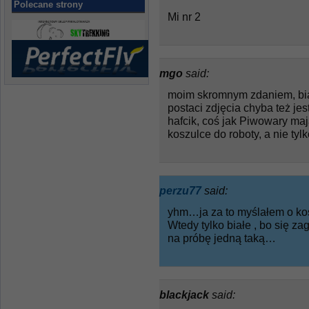
Polecane strony
Mi nr 2
mgo
said:
moim skromnym zdaniem, biał
postaci zdjęcia chyba też jes
hafcik, coś jak Piwowary maj
koszulce do roboty, a nie tyl
perzu77
said:
yhm…ja za to myślałem o kos
Wtedy tylko białe , bo się z
na próbę jedną taką…
blackjack
said: