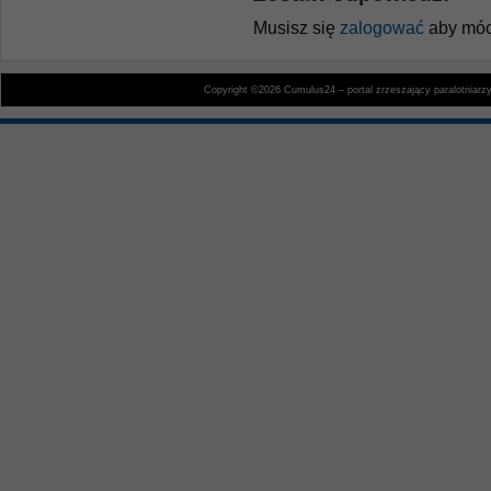
Musisz się
zalogować
aby móc
Copyright ©2026 Cumulus24 – portal zrzeszający paralotniarz