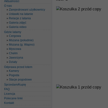
Aktualności
O nas
Zarejestrowani użytkownicy
Ustawki na latanie
Relacje z latania
Galeria zdjęć
Galeria video
Gdzie latamy
Cergowa
Mszana (południe)
Mszana (g. Wapno)
Myscowa
Chełm
Jaworzyna
Działy
Odprawa przed lotem
Kamery
Pogoda
Stacje pogodowe
Sprzedam/Kupię
FAQ
Licencja
Polecane linki
Kontakt