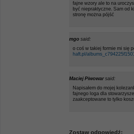
fajne wzory ale to na urocz
być niepraktyczne. Sam od kil
stronę można pójść
mgo
said:
o coś w takiej formie mi się
haft.pl/albums_c794225f1
Maciej Piwowar
said:
Napisałem do mojej kolezank
fajnego loga dla stowarzyszeni
zaakceptowane to tylko koszu
Zostaw odpowiedź: