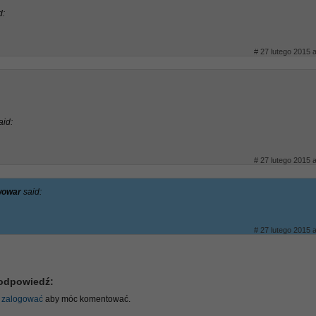
d:
# 27 lutego 2015 a
aid:
# 27 lutego 2015 a
iwowar
said:
# 27 lutego 2015 a
odpowiedź:
ę
zalogować
aby móc komentować.