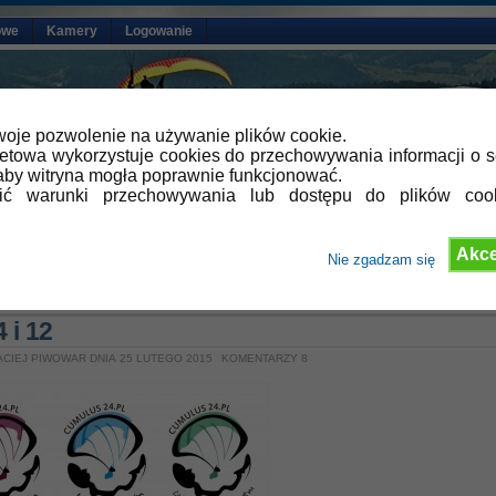
owe
Kamery
Logowanie
oje pozwolenie na używanie plików cookie.
netowa wykorzystuje cookies do przechowywania informacji o s
by witryna mogła poprawnie funkcjonować.
lić warunki przechowywania lub dostępu do plików coo
Akce
Nie zgadzam się
»
Aktualności
,
Propozycje logo
 i 12
ACIEJ PIWOWAR DNIA 25 LUTEGO 2015
KOMENTARZY 8