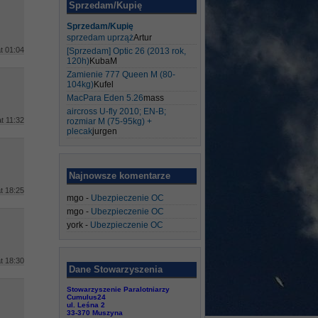
Sprzedam/Kupię
Sprzedam/Kupię
sprzedam uprząż
Artur
t 01:04
[Sprzedam] Optic 26 (2013 rok,
120h)
KubaM
Zamienie 777 Queen M (80-
104kg)
Kufel
MacPara Eden 5.26
mass
aircross U-fly 2010; EN-B;
at 11:32
rozmiar M (75-95kg) +
plecak
jurgen
Najnowsze komentarze
t 18:25
mgo
-
Ubezpieczenie OC
mgo
-
Ubezpieczenie OC
york
-
Ubezpieczenie OC
t 18:30
Dane Stowarzyszenia
Stowarzyszenie Paralotniarzy
Cumulus24
ul. Leśna 2
33-370 Muszyna