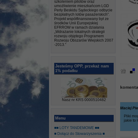
szkoleniem pilotów oraz
umożliwienie mieszkańcom LGD
Perły Beskidu Sądeckiego odbycie
bezpłatnych lotów pasażerskich”.
Projekt współfinansowany był ze
środków Unii Europejskiej
EFRROW w ramach działania
„Wdrażanie lokalnych strategii
rozwoju objętego Programem
Rozwoju Obszarów Wiejskich 2007
-2013.”
Jesteśmy OPP, przekaż nam
1% podatku
komentar
Nasz nr KRS 0000510482
Maciej P
Pliki m
Menu
jakie t
■■ LOTY TANDEMOWE ■■
■ Dołącz do Stowarzyszenia ■