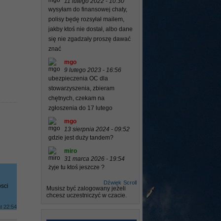
11 lutego 2022 - 10:30
wysyłam do finansowej chaty,
polisy będę rozsyłał mailem,
jakby ktoś nie dostał, albo dane
się nie zgadzały proszę dawać
znać
mgo
9 lutego 2023 - 16:56
ubezpieczenia OC dla
stowarzyszenia, zbieram
chętnych, czekam na
zgłoszenia do 17 lutego
mgo
13 sierpnia 2024 - 09:52
gdzie jest duży tandem?
miro
31 marca 2026 - 19:54
żyje tu ktoś jeszcze ?
Dźwięk
Scroll
sci
Musisz być zalogowany jeżeli
chcesz uczestniczyć w czacie.
t 22:54