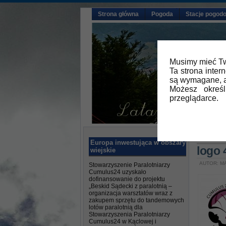
Strona główna
Pogoda
Stacje pogod
Musimy mieć Tw
Ta strona inter
są wymagane, a
Możesz okreś
przeglądarce.
Główna
Europa inwestująca w obszary
logo 4
wiejskie
AUTOR: M
Stowarzyszenie Paralotniarzy
Cumulus24 uzyskało
dofinansowanie do projektu
„Beskid Sądecki z paralotnią –
organizacja warsztatów wraz z
zakupem sprzętu do tandemowych
lotów paralotnią dla
Stowarzyszenia Paralotniarzy
Cumulus24 w Kąclowej i