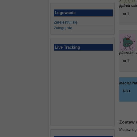
jędrek
sai
Logowanie
nr 1
Zarejestruj się
Zaloguj się
Live Tracking
piotreks
s
nr 1
Maciej P
NR1
Zostaw 
Musisz si