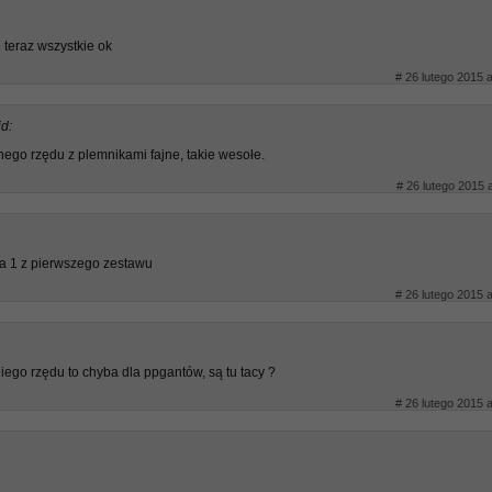
 teraz wszystkie ok
# 26 lutego 2015 a
id:
nego rzędu z plemnikami fajne, takie wesołe.
# 26 lutego 2015 
za 1 z pierwszego zestawu
# 26 lutego 2015 a
giego rzędu to chyba dla ppgantów, są tu tacy ?
# 26 lutego 2015 a