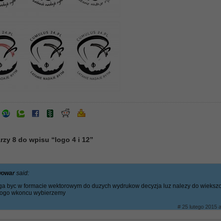
zy 8 do wpisu “logo 4 i 12”
iwowar
said:
oga byc w formacie wektorowym do duzych wydrukow decyzja luz nalezy do wiekszo
o logo wkoncu wybierzemy
# 25 lutego 2015 a