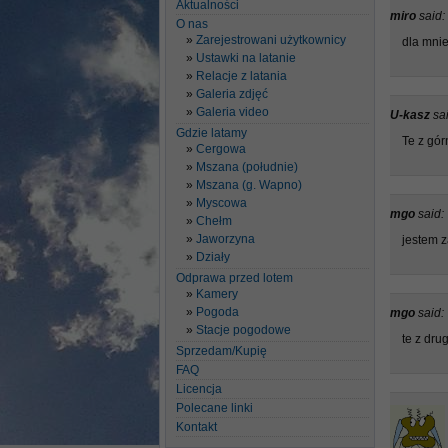
Aktualności
miro
said:
O nas
Zarejestrowani użytkownicy
dla mnie
Ustawki na latanie
Relacje z latania
Galeria zdjęć
Galeria video
U-kasz
sa
Gdzie latamy
Te z gór
Cergowa
Mszana (południe)
Mszana (g. Wapno)
Myscowa
mgo
said:
Chełm
Jaworzyna
jestem 
Działy
Odprawa przed lotem
Kamery
Pogoda
mgo
said:
Stacje pogodowe
te z dru
Sprzedam/Kupię
FAQ
Licencja
Polecane linki
Kontakt