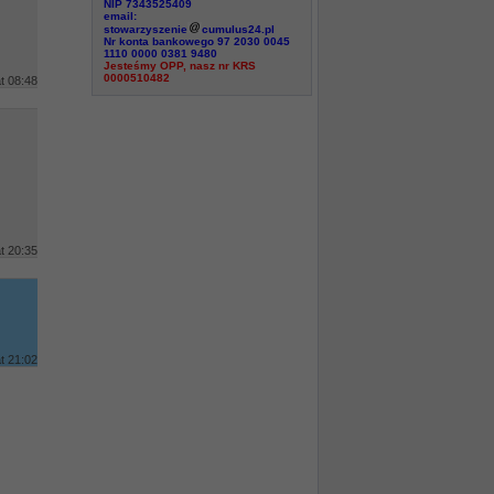
NIP 7343525409
email:
stowarzyszenie
cumulus24.pl
Nr konta bankowego 97 2030 0045
1110 0000 0381 9480
Jesteśmy OPP, nasz nr KRS
0000510482
t 08:48
t 20:35
t 21:02