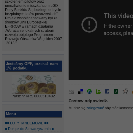
szkoleniem pilotów oraz
umożliwienie mieszkańcom LGD
Perły Beskidu Sądeckiego odbycie
bezpłatnych lotów pasażerskich”.
Projekt współfinansowany był ze
środków Unii Europejskiej
EFRROW w ramach działania
„Wdrażanie lokalnych strategii
rozwoju objętego Programem
Rozwoju Obszarów Wiejskich 2007
-2013.”
Jesteśmy OPP, przekaż nam
1% podatku
Nasz nr KRS 0000510482
Zostaw odpowiedź:
Musisz się
zalogować
aby móc komento
Menu
■■ LOTY TANDEMOWE ■■
■ Dołącz do Stowarzyszenia ■