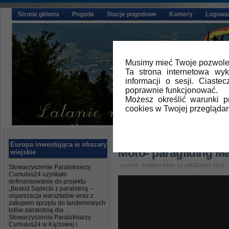
Strona główna
Pogoda
Stacje pogodowe
Kamery
Logowa
Musimy mieć Twoje pozwolen
Ta strona internetowa wy
informacji o sesji. Ciast
poprawnie funkcjonować.
Możesz określić warunki 
cookies w Twojej przeglądar
Główna
»
Aktualności
,
Galeria vid
Europa inwestująca w obszary
Moto- paragliding M
wiejskie
AUTOR: TOMSKI DNIA 23 WRZEŚNIA 2013
Stowarzyszenie Paralotniarzy
Cumulus24 uzyskało
dofinansowanie do projektu
„Beskid Sądecki z paralotnią –
organizacja warsztatów wraz z
zakupem sprzętu do tandemowych
lotów paralotnią dla
Stowarzyszenia Paralotniarzy
Cumulus24 w Kąclowej i