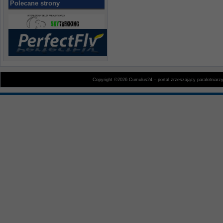
Polecane strony
Copyright ©2026 Cumulus24 – portal zrzeszający paralotniarz