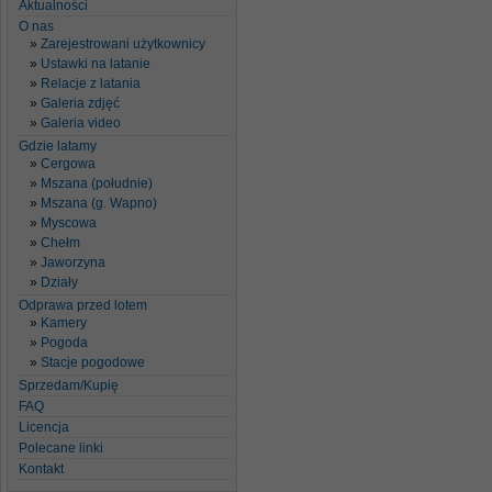
Aktualności
O nas
Zarejestrowani użytkownicy
Ustawki na latanie
Relacje z latania
Galeria zdjęć
Galeria video
Gdzie latamy
Cergowa
Mszana (południe)
Mszana (g. Wapno)
Myscowa
Chełm
Jaworzyna
Działy
Odprawa przed lotem
Kamery
Pogoda
Stacje pogodowe
Sprzedam/Kupię
FAQ
Licencja
Polecane linki
Kontakt