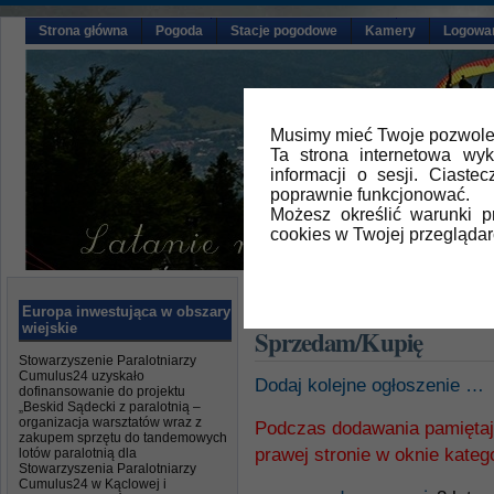
Strona główna
Pogoda
Stacje pogodowe
Kamery
Logowa
Musimy mieć Twoje pozwolen
Ta strona internetowa wy
informacji o sesji. Ciast
poprawnie funkcjonować.
Możesz określić warunki 
cookies w Twojej przeglądar
Główna
» Sprzedam/Kupię
Europa inwestująca w obszary
wiejskie
Sprzedam/Kupię
Stowarzyszenie Paralotniarzy
Cumulus24 uzyskało
Dodaj kolejne ogłoszenie …
dofinansowanie do projektu
„Beskid Sądecki z paralotnią –
organizacja warsztatów wraz z
Podczas dodawania pamiętaj
zakupem sprzętu do tandemowych
prawej stronie w oknie katego
lotów paralotnią dla
Stowarzyszenia Paralotniarzy
Cumulus24 w Kąclowej i