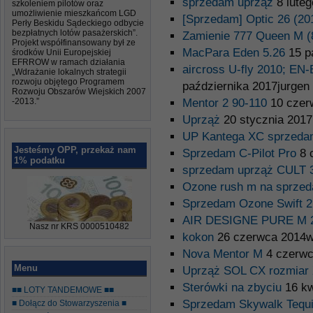
sprzedam uprząż
8 luteg
szkoleniem pilotów oraz
umożliwienie mieszkańcom LGD
[Sprzedam] Optic 26 (20
Perły Beskidu Sądeckiego odbycie
bezpłatnych lotów pasażerskich”.
Zamienie 777 Queen M (
Projekt współfinansowany był ze
MacPara Eden 5.26
15 p
środków Unii Europejskiej
EFRROW w ramach działania
aircross U-fly 2010; EN-
„Wdrażanie lokalnych strategii
rozwoju objętego Programem
października 2017jurgen
Rozwoju Obszarów Wiejskich 2007
-2013.”
Mentor 2 90-110
10 czer
Uprząż
20 stycznia 2017
UP Kantega XC sprzed
Jesteśmy OPP, przekaż nam
Sprzedam C-Pilot Pro
8 
1% podatku
sprzedam uprząż CULT 
Ozone rush m na sprzed
Sprzedam Ozone Swift 2
AIR DESIGNE PURE M 
Nasz nr KRS 0000510482
kokon
26 czerwca 2014wi
Nova Mentor M
4 czerwc
Menu
Uprząż SOL CX rozmiar 
Sterówki na zbyciu
16 kw
■■ LOTY TANDEMOWE ■■
Sprzedam Skywalk Tequi
■ Dołącz do Stowarzyszenia ■