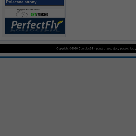
Polecane strony
Copyright ©2026 Cumulus24 – portal zrzeszający paralotniarz