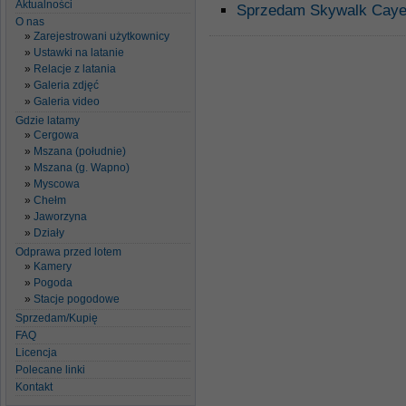
Aktualności
Sprzedam Skywalk Caye
O nas
Zarejestrowani użytkownicy
Ustawki na latanie
Relacje z latania
Galeria zdjęć
Galeria video
Gdzie latamy
Cergowa
Mszana (południe)
Mszana (g. Wapno)
Myscowa
Chełm
Jaworzyna
Działy
Odprawa przed lotem
Kamery
Pogoda
Stacje pogodowe
Sprzedam/Kupię
FAQ
Licencja
Polecane linki
Kontakt