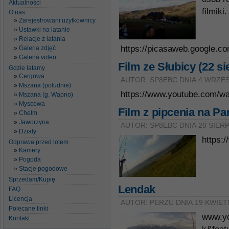
Aktualności
filmik
O nas
Zarejestrowani użytkownicy
Ustawki na latanie
Relacje z latania
https://picasaweb.google.
Galeria zdjęć
Galeria video
Film ze Słubicy (22 si
Gdzie latamy
Cergowa
AUTOR: SP8EBC DNIA 4 WRZEŚ
Mszana (południe)
https://www.youtube.com/
Mszana (g. Wapno)
Myscowa
Film z pipcenia na Par
Chełm
Jaworzyna
AUTOR: SP8EBC DNIA 20 SIERP
Działy
https:
Odprawa przed lotem
Kamery
Pogoda
Stacje pogodowe
Sprzedam/Kupię
Lendak
FAQ
Licencja
AUTOR: PERZU DNIA 19 KWIET
Polecane linki
www.y
Kontakt