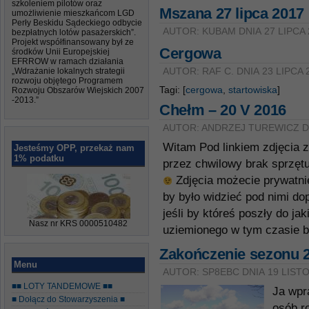
szkoleniem pilotów oraz
Mszana 27 lipca 2017
umożliwienie mieszkańcom LGD
Perły Beskidu Sądeckiego odbycie
AUTOR: KUBAM DNIA 27 LIPCA 
bezpłatnych lotów pasażerskich”.
Projekt współfinansowany był ze
Cergowa
środków Unii Europejskiej
EFRROW w ramach działania
„Wdrażanie lokalnych strategii
AUTOR: RAF C. DNIA 23 LIPCA 
rozwoju objętego Programem
Tagi: [
cergowa
,
startowiska
]
Rozwoju Obszarów Wiejskich 2007
-2013.”
Chełm – 20 V 2016
AUTOR: ANDRZEJ TUREWICZ DN
Witam Pod linkiem zdjęcia 
Jesteśmy OPP, przekaż nam
1% podatku
przez chwilowy brak sprzętu 
Zdjęcia możecie prywatni
by było widzieć pod nimi do
jeśli by któreś poszły do jak
Nasz nr KRS 0000510482
uziemionego w tym czasie b
Zakończenie sezonu 20
Menu
AUTOR: SP8EBC DNIA 19 LIST
■■ LOTY TANDEMOWE ■■
Ja wpr
■ Dołącz do Stowarzyszenia ■
osób ro