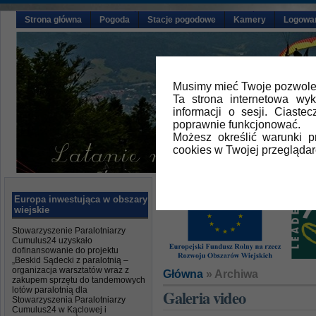
Strona główna
Pogoda
Stacje pogodowe
Kamery
Logowa
Musimy mieć Twoje pozwolen
Ta strona internetowa wy
informacji o sesji. Ciast
poprawnie funkcjonować.
Możesz określić warunki 
cookies w Twojej przeglądar
Europa inwestująca w obszary
wiejskie
Stowarzyszenie Paralotniarzy
Cumulus24 uzyskało
dofinansowanie do projektu
„Beskid Sądecki z paralotnią –
organizacja warsztatów wraz z
Główna
» Archiwa
zakupem sprzętu do tandemowych
lotów paralotnią dla
Galeria video
Stowarzyszenia Paralotniarzy
Cumulus24 w Kąclowej i