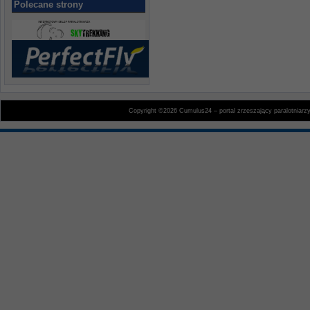
Polecane strony
Copyright ©2026 Cumulus24 – portal zrzeszający paralotniarz