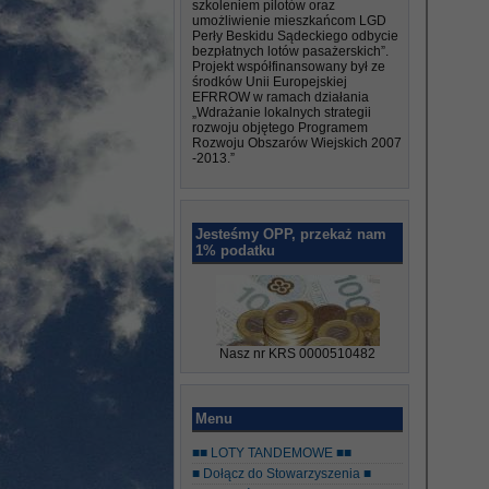
szkoleniem pilotów oraz
umożliwienie mieszkańcom LGD
Perły Beskidu Sądeckiego odbycie
bezpłatnych lotów pasażerskich”.
Projekt współfinansowany był ze
środków Unii Europejskiej
EFRROW w ramach działania
„Wdrażanie lokalnych strategii
rozwoju objętego Programem
Rozwoju Obszarów Wiejskich 2007
-2013.”
Jesteśmy OPP, przekaż nam
1% podatku
Nasz nr KRS 0000510482
Menu
■■ LOTY TANDEMOWE ■■
■ Dołącz do Stowarzyszenia ■