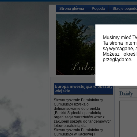
Strona główna
Pogoda
Stacje pogod
Musimy mieć Tw
Ta strona inter
są wymagane, a
Możesz okreś
przeglądarce.
Główna
»
Europa inwestująca w obszary
wiejskie
Działy
Stowarzyszenie Paralotniarzy
Cumulus24 uzyskało
dofinansowanie do projektu
„Beskid Sądecki z paralotnią –
organizacja warsztatów wraz z
zakupem sprzętu do tandemowych
lotów paralotnią dla
Stowarzyszenia Paralotniarzy
Cumulus24 w Kąclowej i