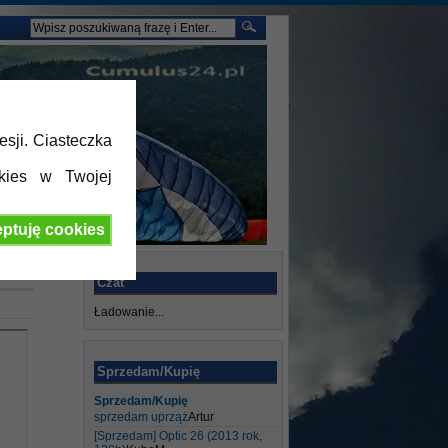
esji. Ciasteczka
kies w Twojej
ptuję cookies
Czat
Ładowanie...
Sprzedam/Kupię
Sprzedam/Kupię
sprzedam uprząż
Artur
[Sprzedam] Optic 26 (2013 rok,