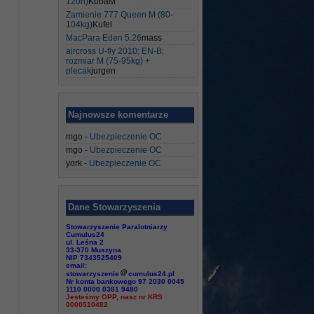
120h)
KubaM
Zamienie 777 Queen M (80-
104kg)
Kufel
MacPara Eden 5.26
mass
aircross U-fly 2010; EN-B;
rozmiar M (75-95kg) +
plecak
jurgen
Najnowsze komentarze
mgo
-
Ubezpieczenie OC
mgo
-
Ubezpieczenie OC
york
-
Ubezpieczenie OC
Dane Stowarzyszenia
Stowarzyszenie Paralotniarzy
Cumulus24
ul. Leśna 2
33-370 Muszyna
NIP 7343525409
email:
stowarzyszenie
cumulus24.pl
Nr konta bankowego 97 2030 0045
1110 0000 0381 9480
Jesteśmy OPP, nasz nr KRS
0000510482