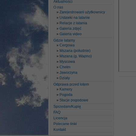
Aktualności
O nas
Zarejestrowani użytkownicy
Ustawki na latanie
Relacje z latania
Galeria zdjęć
Galeria video
Gdzie latamy
Cergowa
Mszana (południe)
Mszana (g. Wapno)
Myscowa
Chełm
Jaworzyna
Działy
Odprawa przed lotem
Kamery
Pogoda
Stacje pogodowe
Sprzedam/Kupię
FAQ
Licencja
Polecane linki
Kontakt