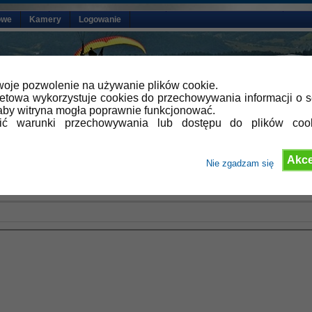
owe
Kamery
Logowanie
oje pozwolenie na używanie plików cookie.
netowa wykorzystuje cookies do przechowywania informacji o s
by witryna mogła poprawnie funkcjonować.
lić warunki przechowywania lub dostępu do plików coo
Akce
Nie zgadzam się
 Działy