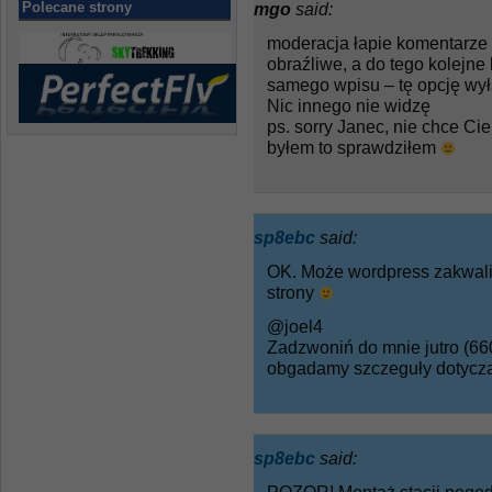
Polecane strony
mgo
said:
moderacja łapie komentarz
obraźliwe, a do tego kolejne
samego wpisu – tę opcję wy
Nic innego nie widzę
ps. sorry Janec, nie chce Ci
byłem to sprawdziłem
sp8ebc
said:
OK. Może wordpress zakwali
strony
@joel4
Zadzwoniń do mnie jutro (660
obgadamy szczeguły dotyczą
sp8ebc
said: