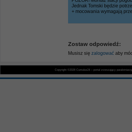
POZOR! Montaż stacji pogodo
Jednak Tomski będzie potrze
+ mocowania wymagają przer
Zostaw odpowiedź:
Musisz się
zalogować
aby móc
Copyright ©2026 Cumulus24 – portal zrzeszający paralotniarz