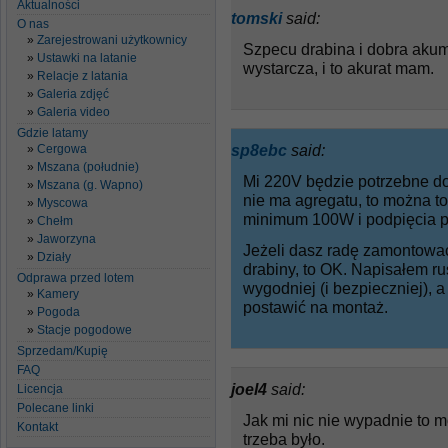
Aktualności
tomski
said:
O nas
Zarejestrowani użytkownicy
Szpecu drabina i dobra aku
Ustawki na latanie
wystarcza, i to akurat mam.
Relacje z latania
Galeria zdjęć
Galeria video
Gdzie latamy
sp8ebc
said:
Cergowa
Mszana (południe)
Mi 220V będzie potrzebne do z
Mszana (g. Wapno)
nie ma agregatu, to można t
Myscowa
minimum 100W i podpięcia
Chełm
Jaworzyna
Jeżeli dasz radę zamontować
Działy
drabiny, to OK. Napisałem r
Odprawa przed lotem
wygodniej (i bezpieczniej), 
Kamery
postawić na montaż.
Pogoda
Stacje pogodowe
Sprzedam/Kupię
FAQ
joel4
said:
Licencja
Polecane linki
Jak mi nic nie wypadnie to 
Kontakt
trzeba było.