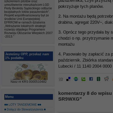
października, czyli przyszłą
szkoleniem pilotów oraz
umożliwienie mieszkańcom LGD
pokrzyżuje tych planów.
Perły Beskidu Sądeckiego odbycie
bezpłatnych lotów pasażerskich”.
Projekt współfinansowany był ze
2. Na montażu będą potrzebn
środków Unii Europejskiej
drabina, agregat 220V~, diak
EFRROW w ramach działania
„Wdrażanie lokalnych strategii
rozwoju objętego Programem
3. Oprócz tego przydała by 
Rozwoju Obszarów Wiejskich 2007
-2013.”
chodzi o np. przytrzymanie 
montażu
4. Pasowało by zapłacić za p
Jesteśmy OPP, przekaż nam
1% podatku
październik. Zbiórka stand
Lubecki / 11 1140 2004 0000
Nasz nr KRS 0000510482
komentarzy 8 do wpisu
Menu
SR9WXG”
■■ LOTY TANDEMOWE ■■
■ Dołącz do Stowarzyszenia ■