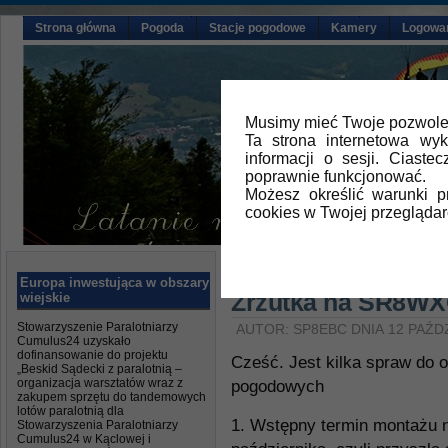
Strona główna
Pogoda
Stacje pogodowe
Kamery
Logowa
Musimy mieć Twoje pozwolen
Ta strona internetowa wy
informacji o sesji. Ciast
poprawnie funkcjonować.
Możesz określić warunki 
cookies w Twojej przeglądar
Główna
»
Aktualności
Europa inwestująca w obszary
Zrzutka na SR8W
wiejskie
Stowarzyszenie Paralotniarzy
AUTOR: SP8EBC DNIA 12 PAŹD
Cumulus24 uzyskało
dofinansowanie do projektu
Cześć. Jest kilka spraw do o
„Beskid Sądecki z paralotnią –
organizacja warsztatów wraz z
pogodowych
zakupem sprzętu do tandemowych
lotów paralotnią dla
1. Wstępny termin montażu n
Stowarzyszenia Paralotniarzy
Cumulus24 w Kąclowej i