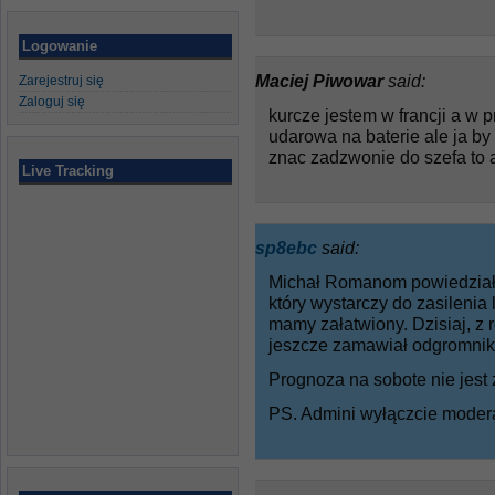
Logowanie
Maciej Piwowar
said:
Zarejestruj się
Zaloguj się
kurcze jestem w francji a w 
udarowa na baterie ale ja by 
znac zadzwonie do szefa to 
Live Tracking
sp8ebc
said:
Michał Romanom powiedział m
który wystarczy do zasilenia 
mamy załatwiony. Dzisiaj, z 
jeszcze zamawiał odgromnik
Prognoza na sobote nie jest
PS. Admini wyłączcie moderacj