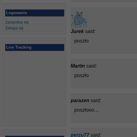
Logowanie
Zarejestruj się
Zaloguj się
Jurek
said:
poszło
Live Tracking
Martin
said:
poszło
parazen
said:
poszłooo…
perzu77
said: