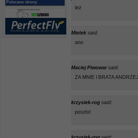
Polecane strony
też
Mietek
said:
ano
Maciej Piwowar
said:
ZA MNIE I BRATA ANDRZE
krzysiek-rog
said:
poszlo!
krzysiek-rog
said: