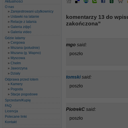
Aktualności
O nas
Zarejestrowani użytkownicy
komentarzy 13 do wpis
Ustawki na latanie
Relacje z latania
zakończona”
Galeria zdjęć
Galeria video
Gdzie latamy
Cergowa
mgo
said:
Mszana (południe)
Mszana (g. Wapno)
poszło
Myscowa
Chełm
Jaworzyna
Działy
tomski
said:
Odprawa przed lotem
Kamery
poszło
Pogoda
Stacje pogodowe
Sprzedam/Kupię
FAQ
PiotrekC
said:
Licencja
Polecane linki
poszło
Kontakt