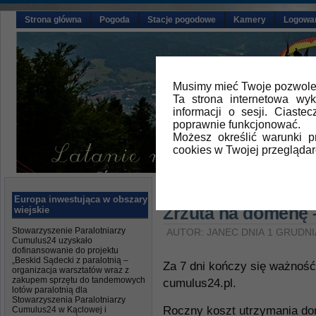
Strona główna
Pogoda
Stacje pogodowe
Kamery
Logowa
Musimy mieć Twoje pozwolen
Ta strona internetowa wy
informacji o sesji. Ciast
poprawnie funkcjonować.
Możesz określić warunki 
cookies w Twojej przeglądar
Główna
»
Aktualności
Europa inwestująca w obszary
Zrzuta na domenę 
wiejskie
Stowarzyszenie Paralotniarzy
AUTOR: JANEC DNIA 1 GRUDNI
Cumulus24 uzyskało
dofinansowanie do projektu
„Beskid Sądecki z paralotnią –
Za 7 dni kończy się ważnoś
organizacja warsztatów wraz z
zakupem sprzętu do tandemowych
cumulus24.pl.
lotów paralotnią dla
Stowarzyszenia Paralotniarzy
Roczny koszt utrzymania do
Cumulus24 w Kąclowej i