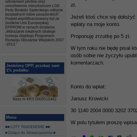
szkoleniem pilotów oraz
zł.
umożliwienie mieszkańcom LGD
Perły Beskidu Sądeckiego odbycie
bezpłatnych lotów pasażerskich”.
Jeżeli ktoś chce się dołożyć
Projekt współfinansowany był ze
środków Unii Europejskiej
wpłaty na moje konto.
EFRROW w ramach działania
„Wdrażanie lokalnych strategii
Proponuję zrzutkę po 5 zł.
rozwoju objętego Programem
Rozwoju Obszarów Wiejskich 2007
-2013.”
W tym roku nie będę pisał kt
osób sobie nie życzyło upubli
komentarzach.
Jesteśmy OPP, przekaż nam
1% podatku
Konto do wpłat:
Janusz Krowicki
Nasz nr KRS 0000510482
30 1140 2004 0000 3202 370
Menu
W polu tytułem proszę wpis
■■ LOTY TANDEMOWE ■■
■ Dołącz do Stowarzyszenia ■