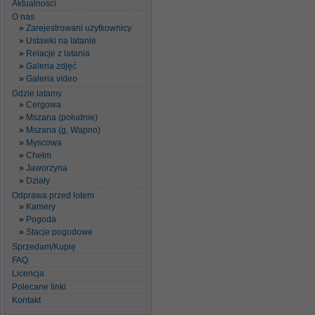
Aktualności
O nas
Zarejestrowani użytkownicy
Ustawki na latanie
Relacje z latania
Galeria zdjęć
Galeria video
Gdzie latamy
Cergowa
Mszana (południe)
Mszana (g. Wapno)
Myscowa
Chełm
Jaworzyna
Działy
Odprawa przed lotem
Kamery
Pogoda
Stacje pogodowe
Sprzedam/Kupię
FAQ
Licencja
Polecane linki
Kontakt