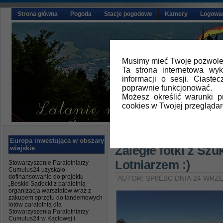
Strona główna
Pogoda
Stacje pogodowe
Kamery
Logowa
Musimy mieć Twoje pozwolen
Ta strona internetowa wy
informacji o sesji. Ciast
poprawnie funkcjonować.
Możesz określić warunki 
cookies w Twojej przeglądar
Główna
»
Relacje z latania
Europa inwestująca w obszary
Zaległe fotki z Sz
wiejskie
Lotniarzem :)
Stowarzyszenie Paralotniarzy
Cumulus24 uzyskało
dofinansowanie do projektu
AUTOR: SP8EBC DNIA 24 WRZE
„Beskid Sądecki z paralotnią –
organizacja warsztatów wraz z
zakupem sprzętu do tandemowych
lotów paralotnią dla
Stowarzyszenia Paralotniarzy
Cumulus24 w Kąclowej i