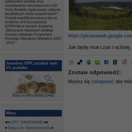
szkoleniem pilotów oraz
umożliwienie mieszkańcom LGD
Perły Beskidu Sądeckiego odbycie
bezpłatnych lotów pasażerskich”.
Projekt współfinansowany był ze
środków Unii Europejskiej
EFRROW w ramach działania
„Wdrażanie lokalnych strategii
rozwoju objętego Programem
https://picasaweb.google.
Rozwoju Obszarów Wiejskich 2007
-2013.”
Jak będę miał czas i ochotę,
Jesteśmy OPP, przekaż nam
1% podatku
Zostaw odpowiedź:
Musisz się
zalogować
aby móc
Nasz nr KRS 0000510482
Menu
■■ LOTY TANDEMOWE ■■
■ Dołącz do Stowarzyszenia ■