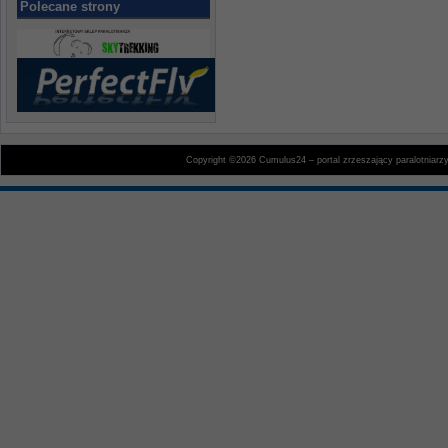
Polecane strony
Copyright ©2026 Cumulus24 – portal zrzeszający paralotniarz