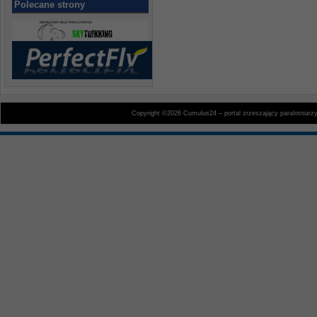
Polecane strony
Copyright ©2026 Cumulus24 – portal zrzeszający paralotniarz