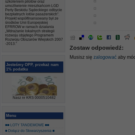
szkoleniem pilotów oraz
umożliwienie mieszkańcom LGD
Perły Beskidu Sądeckiego odbycie
bezpłatnych lotów pasażerskich”.
Projekt współfinansowany był ze
środków Unii Europejskiej
EFRROW w ramach działania
„Wdrażanie lokalnych strategii
rozwoju objętego Programem
Rozwoju Obszarów Wiejskich 2007
-2013.”
Zostaw odpowiedź:
Musisz się
zalogować
aby móc
Jesteśmy OPP, przekaż nam
1% podatku
Nasz nr KRS 0000510482
Menu
■■ LOTY TANDEMOWE ■■
■ Dołącz do Stowarzyszenia ■