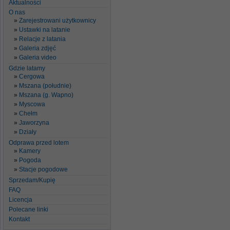
Aktualności
O nas
Zarejestrowani użytkownicy
Ustawki na latanie
Relacje z latania
Galeria zdjęć
Galeria video
Gdzie latamy
Cergowa
Mszana (południe)
Mszana (g. Wapno)
Myscowa
Chełm
Jaworzyna
Działy
Odprawa przed lotem
Kamery
Pogoda
Stacje pogodowe
Sprzedam/Kupię
FAQ
Licencja
Polecane linki
Kontakt