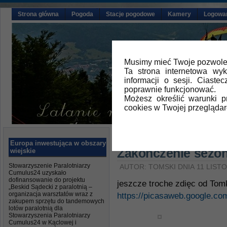
Strona główna
Pogoda
Stacje pogodowe
Kamery
Logowa
Musimy mieć Twoje pozwolen
Ta strona internetowa wy
informacji o sesji. Ciast
poprawnie funkcjonować.
Możesz określić warunki 
cookies w Twojej przeglądar
Główna
»
Aktualności
Europa inwestująca w obszary
Zakonczenie sezo
wiejskie
Stowarzyszenie Paralotniarzy
AUTOR: TOMSKI DNIA 11 LIST
Cumulus24 uzyskało
dofinansowanie do projektu
jeszcze troche zdięc od Tom
„Beskid Sądecki z paralotnią –
organizacja warsztatów wraz z
https://picasaweb.google.
zakupem sprzętu do tandemowych
lotów paralotnią dla
Stowarzyszenia Paralotniarzy
Cumulus24 w Kąclowej i