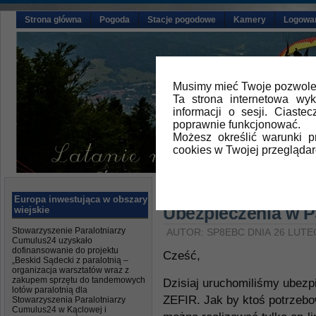
Strona główna
Pogoda
Stacje pogodowe
Kamery
Logowa
Musimy mieć Twoje pozwolen
Ta strona internetowa wy
informacji o sesji. Ciast
poprawnie funkcjonować.
Możesz określić warunki 
cookies w Twojej przeglądar
Główna
»
Aktualności
Europa inwestująca w obszary
Ubezpieczenia w P
wiejskie
Stowarzyszenie Paralotniarzy
AUTOR: SP8EBC DNIA 26 LUTE
Cumulus24 uzyskało
dofinansowanie do projektu
Cześć,
„Beskid Sądecki z paralotnią –
organizacja warsztatów wraz z
zakupem sprzętu do tandemowych
Dzisiaj uruchomiliśmy ubezp
lotów paralotnią dla
ZEFIR. Jak by ktoś potrzebo
Stowarzyszenia Paralotniarzy
Cumulus24 w Kąclowej i