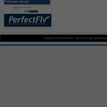
Polecane strony
Copyright ©2026 Cumulus24 – portal zrzeszający paralotniarz