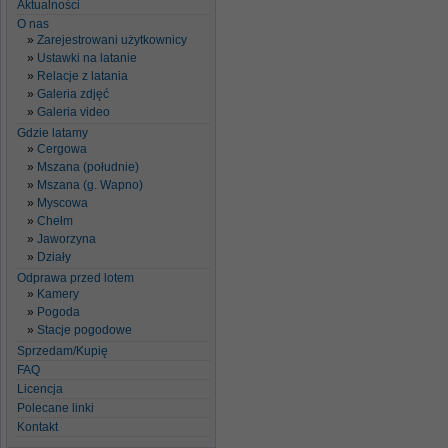
Aktualności
O nas
Zarejestrowani użytkownicy
Ustawki na latanie
Relacje z latania
Galeria zdjęć
Galeria video
Gdzie latamy
Cergowa
Mszana (południe)
Mszana (g. Wapno)
Myscowa
Chełm
Jaworzyna
Działy
Odprawa przed lotem
Kamery
Pogoda
Stacje pogodowe
Sprzedam/Kupię
FAQ
Licencja
Polecane linki
Kontakt