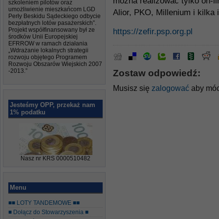
można realizować tylko on-l
szkoleniem pilotów oraz
umożliwienie mieszkańcom LGD
Alior, PKO, Millenium i kilka
Perły Beskidu Sądeckiego odbycie
bezpłatnych lotów pasażerskich”.
Projekt współfinansowany był ze
https://zefir.psp.org.pl
środków Unii Europejskiej
EFRROW w ramach działania
„Wdrażanie lokalnych strategii
rozwoju objętego Programem
Rozwoju Obszarów Wiejskich 2007
-2013.”
Zostaw odpowiedź:
Musisz się
zalogować
aby móc
Jesteśmy OPP, przekaż nam
1% podatku
Nasz nr KRS 0000510482
Menu
■■ LOTY TANDEMOWE ■■
■ Dołącz do Stowarzyszenia ■