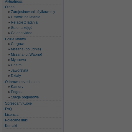
Aktualności
O nas
Zarejestrowani użytkownicy
Ustawki na latanie
Relacje z latania
Galeria zdjęć
Galeria video
Gdzie latamy
Cergowa
Mszana (południe)
Mszana (g. Wapno)
Myscowa
Chełm
Jaworzyna
Działy
Odprawa przed lotem
Kamery
Pogoda
Stacje pogodowe
Sprzedam/Kupię
FAQ
Licencja
Polecane linki
Kontakt