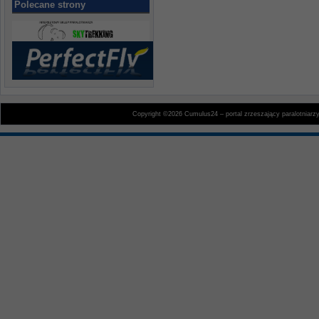
Polecane strony
Copyright ©2026 Cumulus24 – portal zrzeszający paralotniarz