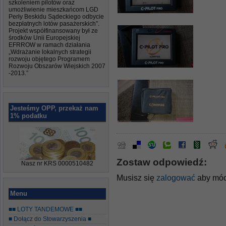
szkoleniem pilotów oraz
umożliwienie mieszkańcom LGD
Perły Beskidu Sądeckiego odbycie
bezpłatnych lotów pasażerskich”.
Projekt współfinansowany był ze
środków Unii Europejskiej
EFRROW w ramach działania
„Wdrażanie lokalnych strategii
rozwoju objętego Programem
Rozwoju Obszarów Wiejskich 2007
-2013.”
Jesteśmy OPP, przekaż nam
1% podatku
Zostaw odpowiedź:
Nasz nr KRS 0000510482
Musisz się
zalogować
aby móc
Menu
■■ LOTY TANDEMOWE ■■
■ Dołącz do Stowarzyszenia ■