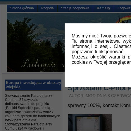
Strona główna
Pogoda
Stacje pogodowe
Kamery
Logowa
Musimy mieć Twoje pozwolen
Ta strona internetowa wy
informacji o sesji. Ciast
poprawnie funkcjonować.
Możesz określić warunki 
cookies w Twojej przeglądar
Główna
»
Aktualności
,
Sprzedam/K
Europa inwestująca w obszary
Sprzedam C-Pilot 
wiejskie
Stowarzyszenie Paralotniarzy
AUTOR: MGO DNIA 8 CZERWCA
Cumulus24 uzyskało
dofinansowanie do projektu
sprawny 100%, kontakt Konr
„Beskid Sądecki z paralotnią –
organizacja warsztatów wraz z
zakupem sprzętu do tandemowych
lotów paralotnią dla
Stowarzyszenia Paralotniarzy
Cumulus24 w Kąclowej i