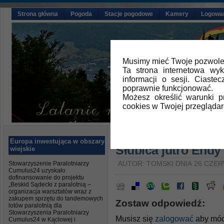
Strona główna
Pogoda
Stacje pogodowe
Kamery
Logowa
Musimy mieć Twoje pozwolen
Ta strona internetowa wy
informacji o sesji. Ciast
poprawnie funkcjonować.
Możesz określić warunki 
cookies w Twojej przeglądar
Główna
»
Aktualności
,
Ustawki na 
Europa inwestująca w obszary
Słubica jutro Endy
wiejskie
Stowarzyszenie Paralotniarzy
AUTOR: TOMSKI DNIA 26 CZER
Cumulus24 uzyskało
dofinansowanie do projektu
„Beskid Sądecki z paralotnią –
organizacja warsztatów wraz z
zakupem sprzętu do tandemowych
Zostaw odpowiedź:
lotów paralotnią dla
Stowarzyszenia Paralotniarzy
Musisz się
zalogować
aby móc
Cumulus24 w Kąclowej i