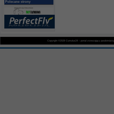
Polecane strony
Copyright ©2026 Cumulus24 – portal zrzeszający paralotniarz