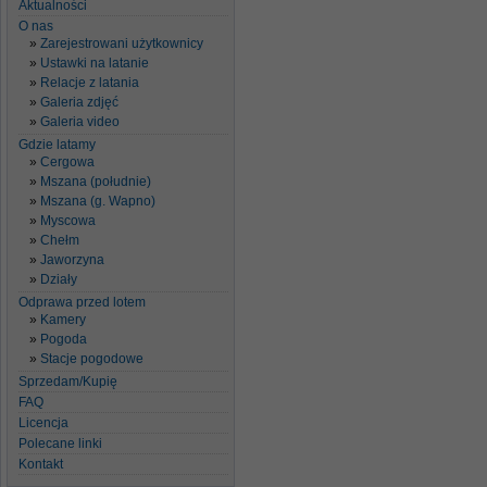
Aktualności
O nas
Zarejestrowani użytkownicy
Ustawki na latanie
Relacje z latania
Galeria zdjęć
Galeria video
Gdzie latamy
Cergowa
Mszana (południe)
Mszana (g. Wapno)
Myscowa
Chełm
Jaworzyna
Działy
Odprawa przed lotem
Kamery
Pogoda
Stacje pogodowe
Sprzedam/Kupię
FAQ
Licencja
Polecane linki
Kontakt