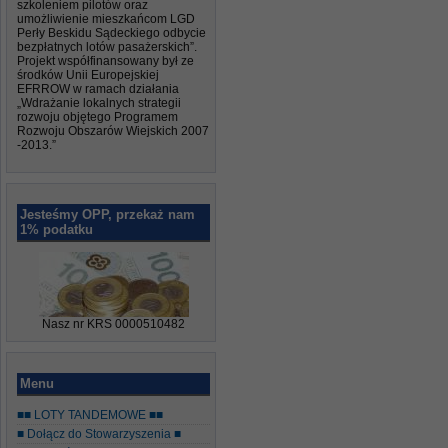
szkoleniem pilotów oraz
umożliwienie mieszkańcom LGD
Perły Beskidu Sądeckiego odbycie
bezpłatnych lotów pasażerskich”.
Projekt współfinansowany był ze
środków Unii Europejskiej
EFRROW w ramach działania
„Wdrażanie lokalnych strategii
rozwoju objętego Programem
Rozwoju Obszarów Wiejskich 2007
-2013.”
Jesteśmy OPP, przekaż nam
1% podatku
Nasz nr KRS 0000510482
Menu
■■ LOTY TANDEMOWE ■■
■ Dołącz do Stowarzyszenia ■