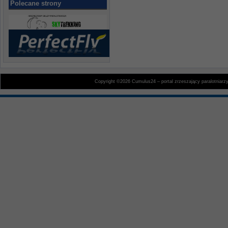
Polecane strony
Copyright ©2026 Cumulus24 – portal zrzeszający paralotniarz