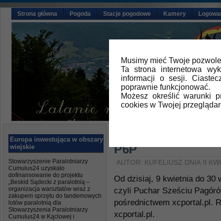
Strona główna
Pogoda
Stacje pogodowe
Kamery
Logowa
Musimy mieć Twoje pozwolen
Ta strona internetowa wy
informacji o sesji. Ciast
poprawnie funkcjonować.
Możesz określić warunki 
cookies w Twojej przeglądar
Główna
»
Aktualności
Europa inwestująca w obszary
P6P
wiejskie
Stowarzyszenie Paralotniarzy
AUTOR: KUFELIUSZ DNIA 9 KWI
Cumulus24 uzyskało
dofinansowanie do projektu
Od dzisiaj, 9 kwietnia do 30
„Beskid Sądecki z paralotnią –
organizacja warsztatów wraz z
czyli Puchar Sześciu Pagór
zakupem sprzętu do tandemowych
pośrednictwem xcportal.pl. R
lotów paralotnią dla
Stowarzyszenia Paralotniarzy
xcportal.pl.
Cumulus24 w Kąclowej i