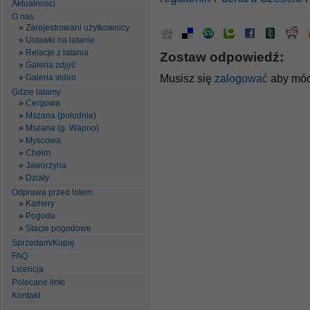
Aktualności
O nas
Zarejestrowani użytkownicy
Ustawki na latanie
Relacje z latania
Zostaw odpowiedź:
Galeria zdjęć
Musisz się
zalogować
aby móc
Galeria video
Gdzie latamy
Cergowa
Mszana (południe)
Mszana (g. Wapno)
Myscowa
Chełm
Jaworzyna
Działy
Odprawa przed lotem
Kamery
Pogoda
Stacje pogodowe
Sprzedam/Kupię
FAQ
Licencja
Polecane linki
Kontakt