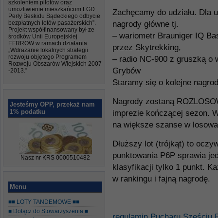
szkoleniem pilotów oraz
umożliwienie mieszkańcom LGD
Zachęcamy do udziału. Dla u
Perły Beskidu Sądeckiego odbycie
bezpłatnych lotów pasażerskich”.
nagrody główne tj.
Projekt współfinansowany był ze
– wariometr Brauniger IQ Ba
środków Unii Europejskiej
EFRROW w ramach działania
przez Skytrekking,
„Wdrażanie lokalnych strategii
rozwoju objętego Programem
– radio NC-900 z gruszką o 
Rozwoju Obszarów Wiejskich 2007
Grybów
-2013.”
Staramy się o kolejne nagrod
Nagrody zostaną ROZLOSOW
Jesteśmy OPP, przekaż nam
1% podatku
imprezie kończącej sezon. W
na większe szanse w losowa
Dłuższy lot (trójkąt) to ocz
punktowania P6P sprawia jed
Nasz nr KRS 0000510482
klasyfikacji tylko 1 punkt. 
w rankingu i fajną nagrodę.
Menu
■■ LOTY TANDEMOWE ■■
■ Dołącz do Stowarzyszenia ■
regulamin Pucharu Sześciu 