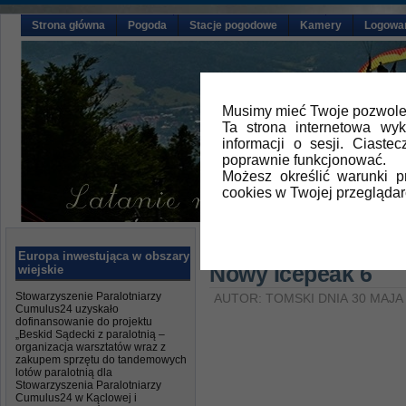
Strona główna
Pogoda
Stacje pogodowe
Kamery
Logowa
Musimy mieć Twoje pozwolen
Ta strona internetowa wy
informacji o sesji. Ciast
poprawnie funkcjonować.
Możesz określić warunki 
cookies w Twojej przeglądar
Główna
»
Aktualności
Europa inwestująca w obszary
Nowy Icepeak 6
wiejskie
Stowarzyszenie Paralotniarzy
AUTOR: TOMSKI DNIA 30 MAJA
Cumulus24 uzyskało
dofinansowanie do projektu
„Beskid Sądecki z paralotnią –
organizacja warsztatów wraz z
zakupem sprzętu do tandemowych
lotów paralotnią dla
Stowarzyszenia Paralotniarzy
Cumulus24 w Kąclowej i