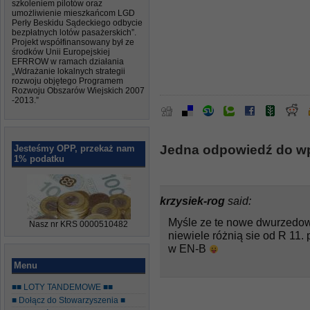
szkoleniem pilotów oraz
umożliwienie mieszkańcom LGD
Perły Beskidu Sądeckiego odbycie
bezpłatnych lotów pasażerskich”.
Projekt współfinansowany był ze
środków Unii Europejskiej
EFRROW w ramach działania
„Wdrażanie lokalnych strategii
rozwoju objętego Programem
Rozwoju Obszarów Wiejskich 2007
-2013.”
Jedna odpowiedź do wp
Jesteśmy OPP, przekaż nam
1% podatku
krzysiek-rog
said:
Myśle ze te nowe dwurzedo
Nasz nr KRS 0000510482
niewiele różnią sie od R 11.
w EN-B
Menu
■■ LOTY TANDEMOWE ■■
■ Dołącz do Stowarzyszenia ■