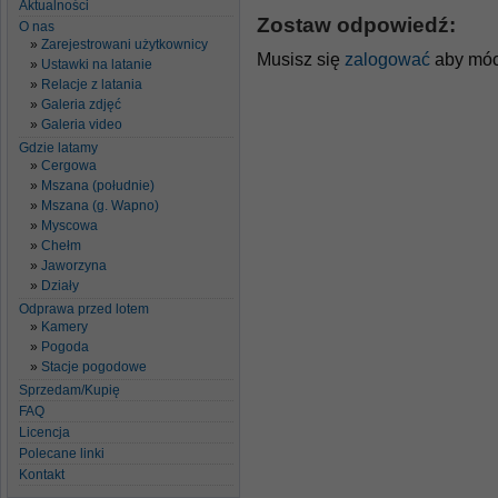
Aktualności
Zostaw odpowiedź:
O nas
Zarejestrowani użytkownicy
Musisz się
zalogować
aby móc
Ustawki na latanie
Relacje z latania
Galeria zdjęć
Galeria video
Gdzie latamy
Cergowa
Mszana (południe)
Mszana (g. Wapno)
Myscowa
Chełm
Jaworzyna
Działy
Odprawa przed lotem
Kamery
Pogoda
Stacje pogodowe
Sprzedam/Kupię
FAQ
Licencja
Polecane linki
Kontakt