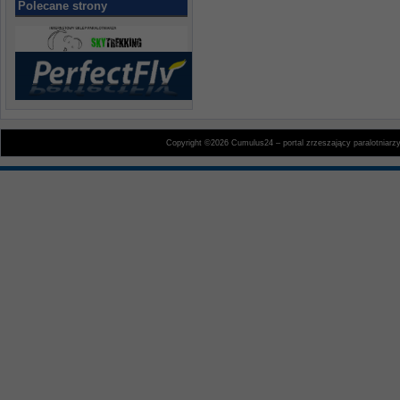
Polecane strony
Copyright ©2026 Cumulus24 – portal zrzeszający paralotniarz