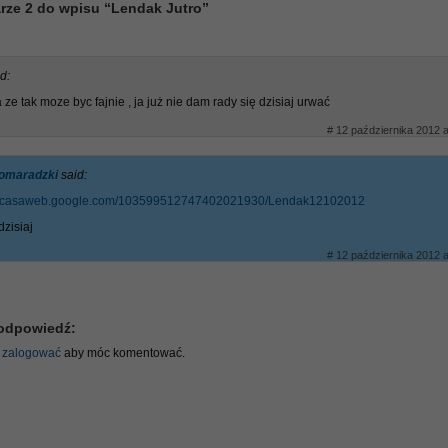
rze 2 do wpisu “Lendak Jutro”
d:
ze tak moze byc fajnie , ja już nie dam rady się dzisiaj urwać
# 12 października 2012 a
omaradzki
said:
/picasaweb.google.com/103599512747402021930/Lendak12102012
zisiaj
# 12 października 2012 a
odpowiedź:
ę
zalogować
aby móc komentować.