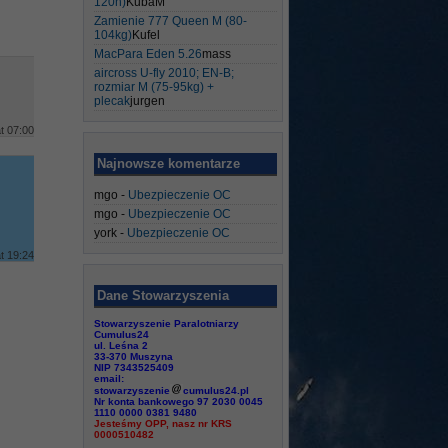
120h)
KubaM
Zamienie 777 Queen M (80-
104kg)
Kufel
MacPara Eden 5.26
mass
aircross U-fly 2010; EN-B;
rozmiar M (75-95kg) +
plecak
jurgen
t 07:00
Najnowsze komentarze
mgo
-
Ubezpieczenie OC
mgo
-
Ubezpieczenie OC
york
-
Ubezpieczenie OC
t 19:24
Dane Stowarzyszenia
Stowarzyszenie Paralotniarzy
Cumulus24
ul. Leśna 2
33-370 Muszyna
NIP 7343525409
email:
stowarzyszenie
cumulus24.pl
Nr konta bankowego 97 2030 0045
1110 0000 0381 9480
Jesteśmy OPP, nasz nr KRS
0000510482