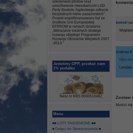
szkoleniem pilotów oraz
komenta
umożliwienie mieszkańcom LGD
Perły Beskidu Sądeckiego odbycie
bezpłatnych lotów pasażerskich”.
Projekt współfinansowany był ze
środków Unii Europejskiej
tomski
sai
EFRROW w ramach działania
Wygląda 
„Wdrażanie lokalnych strategii
rozwoju objętego Programem
Rozwoju Obszarów Wiejskich 2007
-2013.”
Andrzej D
https:/
Jesteśmy OPP, przekaż nam
Lendak d
1% podatku
Nasz nr KRS 0000510482
Zostaw 
Musisz si
Menu
■■ LOTY TANDEMOWE ■■
■ Dołącz do Stowarzyszenia ■