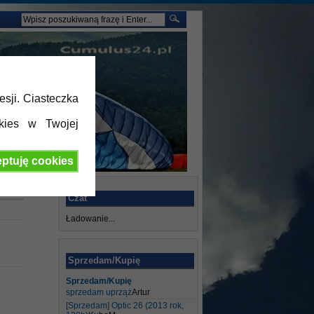
esji. Ciasteczka
kies w Twojej
ptuję cookies
Czat
Ładowanie...
Sprzedam/Kupię
Sprzedam/Kupię
sprzedam uprząż
Artur
[Sprzedam] Optic 26 (2013 rok,