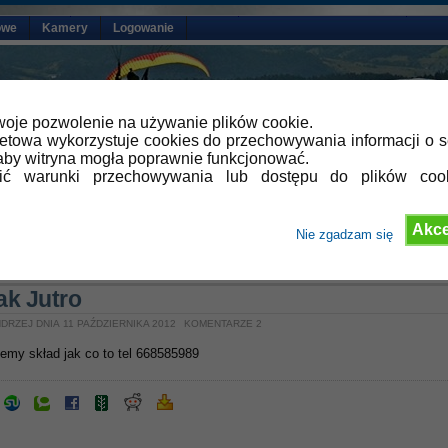
owe
Kamery
Logowanie
oje pozwolenie na używanie plików cookie.
netowa wykorzystuje cookies do przechowywania informacji o s
by witryna mogła poprawnie funkcjonować.
lić warunki przechowywania lub dostępu do plików coo
Akce
Nie zgadzam się
»
Aktualności
ak Jutro
DRZEJ DNIA 11 PAŹDZIERNIKA 2012
KOMENTARZE 2
emy skład jak co to tel 668585989