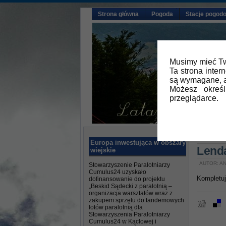
Strona główna
Pogoda
Stacje pogod
Musimy mieć Tw
Ta strona inter
są wymagane, a
Możesz okreś
przeglądarce.
Główna
Europa inwestująca w obszary
Lend
wiejskie
AUTOR: AN
Stowarzyszenie Paralotniarzy
Cumulus24 uzyskało
Kompletuj
dofinansowanie do projektu
„Beskid Sądecki z paralotnią –
organizacja warsztatów wraz z
zakupem sprzętu do tandemowych
lotów paralotnią dla
Stowarzyszenia Paralotniarzy
Cumulus24 w Kąclowej i