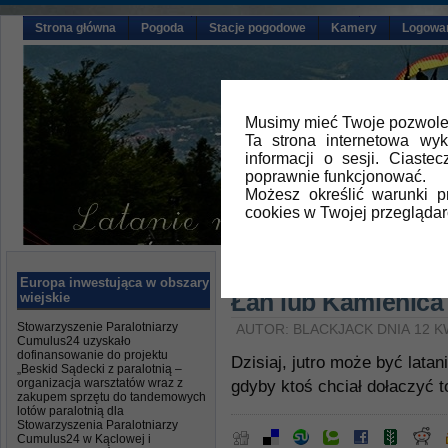
Strona główna
Pogoda
Stacje pogodowe
Kamery
Logowa
Musimy mieć Twoje pozwolen
Ta strona internetowa wy
informacji o sesji. Ciast
poprawnie funkcjonować.
Możesz określić warunki 
cookies w Twojej przeglądar
Główna
»
Aktualności
Europa inwestująca w obszary
Łan lub Kamienica
wiejskie
Stowarzyszenie Paralotniarzy
AUTOR: BLACKJACK DNIA 12 K
Cumulus24 uzyskało
dofinansowanie do projektu
Dzisiaj, jutro może być latan
„Beskid Sądecki z paralotnią –
organizacja warsztatów wraz z
gdyby ktoś chciał dołaczyć t
zakupem sprzętu do tandemowych
lotów paralotnią dla
Stowarzyszenia Paralotniarzy
Cumulus24 w Kąclowej i