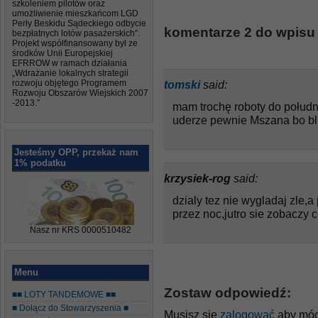
szkoleniem pilotów oraz
umożliwienie mieszkańcom LGD
Perły Beskidu Sądeckiego odbycie
komentarze 2 do wpisu
bezpłatnych lotów pasażerskich”.
Projekt współfinansowany był ze
środków Unii Europejskiej
EFRROW w ramach działania
„Wdrażanie lokalnych strategii
rozwoju objętego Programem
tomski
said:
Rozwoju Obszarów Wiejskich 2007
-2013.”
mam trochę roboty do połudn
uderze pewnie Mszana bo bl
Jesteśmy OPP, przekaż nam
1% podatku
krzysiek-rog
said:
dzialy tez nie wygladaj zle,
przez noc,jutro sie zobaczy 
Nasz nr KRS 0000510482
Menu
Zostaw odpowiedź:
■■ LOTY TANDEMOWE ■■
■ Dołącz do Stowarzyszenia ■
Musisz się
zalogować
aby móc