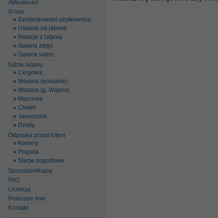
Aktualności
O nas
Zarejestrowani użytkownicy
Ustawki na latanie
Relacje z latania
Galeria zdjęć
Galeria video
Gdzie latamy
Cergowa
Mszana (południe)
Mszana (g. Wapno)
Myscowa
Chełm
Jaworzyna
Działy
Odprawa przed lotem
Kamery
Pogoda
Stacje pogodowe
Sprzedam/Kupię
FAQ
Licencja
Polecane linki
Kontakt