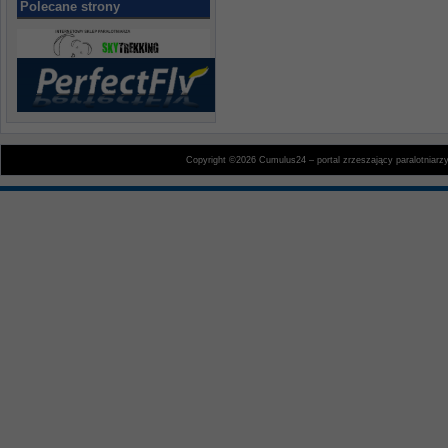
Polecane strony
Copyright ©2026 Cumulus24 – portal zrzeszający paralotniarz