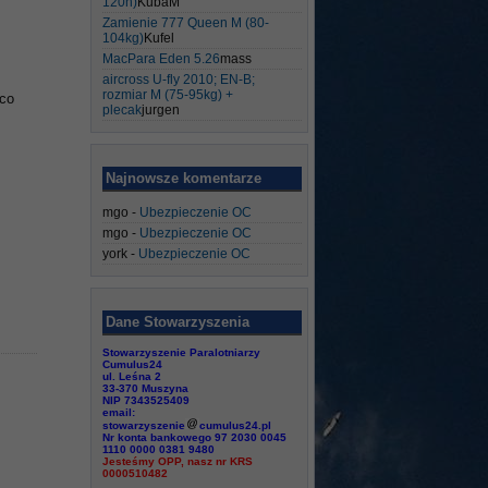
120h)
KubaM
Zamienie 777 Queen M (80-
104kg)
Kufel
MacPara Eden 5.26
mass
aircross U-fly 2010; EN-B;
rozmiar M (75-95kg) +
 co
plecak
jurgen
Najnowsze komentarze
mgo
-
Ubezpieczenie OC
mgo
-
Ubezpieczenie OC
york
-
Ubezpieczenie OC
Dane Stowarzyszenia
Stowarzyszenie Paralotniarzy
Cumulus24
ul. Leśna 2
33-370 Muszyna
NIP 7343525409
email:
stowarzyszenie
cumulus24.pl
Nr konta bankowego 97 2030 0045
1110 0000 0381 9480
Jesteśmy OPP, nasz nr KRS
0000510482