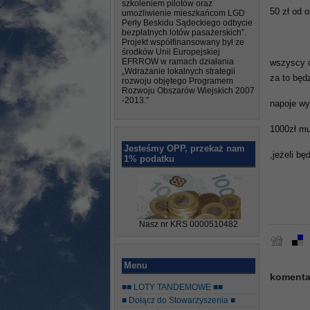
szkoleniem pilotów oraz
50 zł od 
umożliwienie mieszkańcom LGD
Perły Beskidu Sądeckiego odbycie
bezpłatnych lotów pasażerskich”.
Projekt współfinansowany był ze
środków Unii Europejskiej
EFRROW w ramach działania
wszyscy c
„Wdrażanie lokalnych strategii
za to będ
rozwoju objętego Programem
Rozwoju Obszarów Wiejskich 2007
-2013.”
napoje w
1000zł mu
Jesteśmy OPP, przekaż nam
,jeżeli b
1% podatku
Nasz nr KRS 0000510482
Menu
komenta
■■ LOTY TANDEMOWE ■■
■ Dołącz do Stowarzyszenia ■