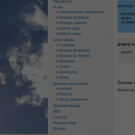
Aktualności
miro
said:
O nas
Zarejestrowani użytkownicy
począte
Ustawki na latanie
chyba
że latan
Relacje z latania
Galeria zdjęć
Galeria video
Gdzie latamy
grigorij
sa
Cergowa
Mszana (południe)
poszło
Mszana (g. Wapno)
Myscowa
Chełm
Jaworzyna
Działy
Zostaw 
Odprawa przed lotem
Kamery
Musisz si
Pogoda
Stacje pogodowe
Sprzedam/Kupię
FAQ
Licencja
Polecane linki
Kontakt