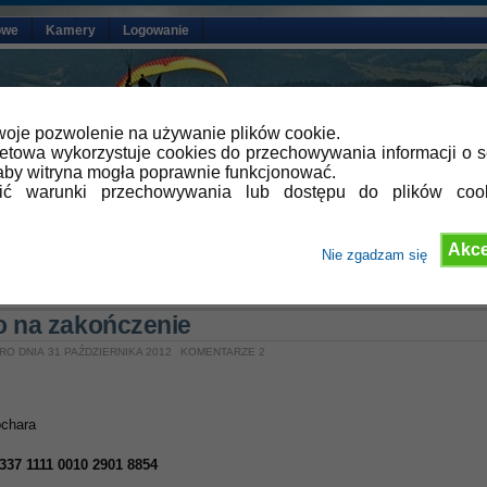
owe
Kamery
Logowanie
oje pozwolenie na używanie plików cookie.
netowa wykorzystuje cookies do przechowywania informacji o s
by witryna mogła poprawnie funkcjonować.
lić warunki przechowywania lub dostępu do plików coo
Akce
Nie zgadzam się
»
Aktualności
o na zakończenie
RO DNIA 31 PAŹDZIERNIKA 2012
KOMENTARZE 2
ochara
337 1111 0010 2901 8854