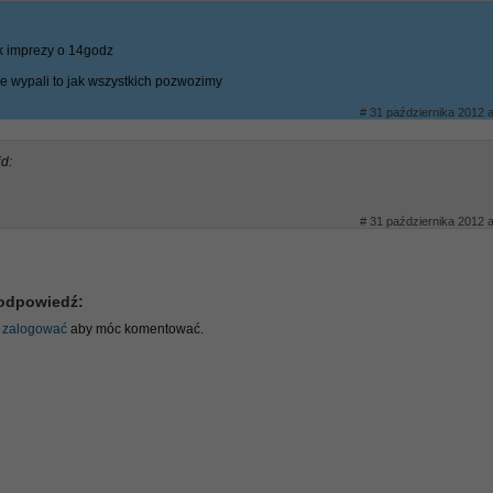
k imprezy o 14godz
ie wypali to jak wszystkich pozwozimy
# 31 października 2012 a
id:
# 31 października 2012 a
odpowiedź:
ę
zalogować
aby móc komentować.