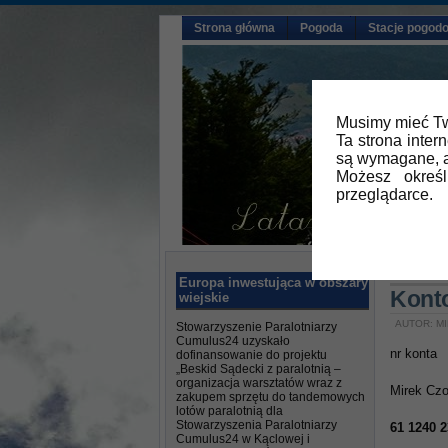
Strona główna
Pogoda
Stacje pogod
Musimy mieć Tw
Ta strona inter
są wymagane, a
Możesz okreś
przeglądarce.
Główna
Europa inwestująca w obszary
Kont
wiejskie
AUTOR: MI
Stowarzyszenie Paralotniarzy
Cumulus24 uzyskało
nr konta
dofinansowanie do projektu
„Beskid Sądecki z paralotnią –
organizacja warsztatów wraz z
Mirek Cz
zakupem sprzętu do tandemowych
lotów paralotnią dla
Stowarzyszenia Paralotniarzy
61 1240 2
Cumulus24 w Kąclowej i