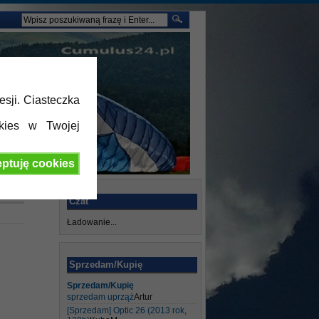
esji. Ciasteczka
kies w Twojej
ptuję cookies
Czat
Ładowanie...
Sprzedam/Kupię
Sprzedam/Kupię
sprzedam uprząż
Artur
[Sprzedam] Optic 26 (2013 rok,