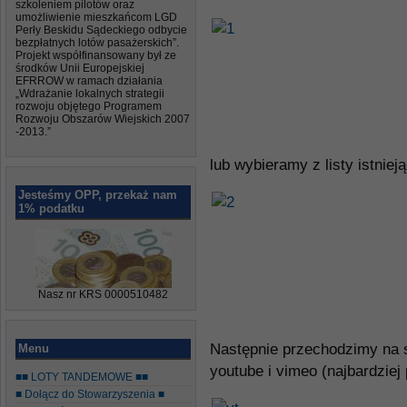
szkoleniem pilotów oraz
umożliwienie mieszkańcom LGD
Perły Beskidu Sądeckiego odbycie
bezpłatnych lotów pasażerskich”.
Projekt współfinansowany był ze
środków Unii Europejskiej
EFRROW w ramach działania
„Wdrażanie lokalnych strategii
rozwoju objętego Programem
Rozwoju Obszarów Wiejskich 2007
-2013.”
lub wybieramy z listy istnieją
Jesteśmy OPP, przekaż nam
1% podatku
Nasz nr KRS 0000510482
Następnie przechodzimy na s
Menu
youtube i vimeo (najbardziej 
■■ LOTY TANDEMOWE ■■
■ Dołącz do Stowarzyszenia ■