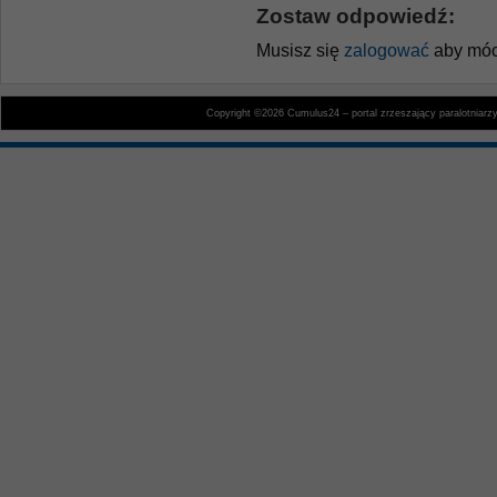
Zostaw odpowiedź:
Musisz się
zalogować
aby móc
Copyright ©2026 Cumulus24 – portal zrzeszający paralotniarz