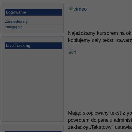
Logowanie
Zarejestruj się
Zaloguj się
Najeżdżamy kursorem na okn
kopiujemy cały tekst zawar
Live Tracking
Mając skopiowany tekst z y
powrotem do panelu administ
zakładkę „Tekstowy” ustawi