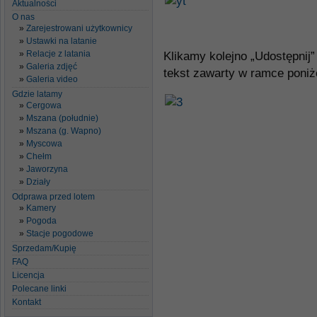
Aktualności
O nas
Zarejestrowani użytkownicy
Ustawki na latanie
Relacje z latania
Klikamy kolejno „Udostępnij”
Galeria zdjęć
tekst zawarty w ramce poniż
Galeria video
Gdzie latamy
Cergowa
Mszana (południe)
Mszana (g. Wapno)
Myscowa
Chełm
Jaworzyna
Działy
Odprawa przed lotem
Kamery
Pogoda
Stacje pogodowe
Sprzedam/Kupię
FAQ
Licencja
Polecane linki
Kontakt