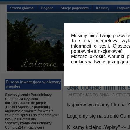
Strona główna
Pogoda
Stacje pogodowe
Kamery
Logowa
Musimy mieć Twoje pozwolen
Ta strona internetowa wy
informacji o sesji. Ciast
poprawnie funkcjonować.
Możesz określić warunki 
cookies w Twojej przeglądar
Główna
»
Aktualności
,
FAQ
Europa inwestująca w obszary
Jak dodać film na 
wiejskie
Stowarzyszenie Paralotniarzy
AUTOR: JANEC DNIA 15 STYCZ
Cumulus24 uzyskało
dofinansowanie do projektu
Najpierw wrzucamy film na 
„Beskid Sądecki z paralotnią –
organizacja warsztatów wraz z
zakupem sprzętu do tandemowych
Logujemy się na stronie Cum
lotów paralotnią dla
Stowarzyszenia Paralotniarzy
Klikamy kolejno „Wpisy” -> 
Cumulus24 w Kąclowej i