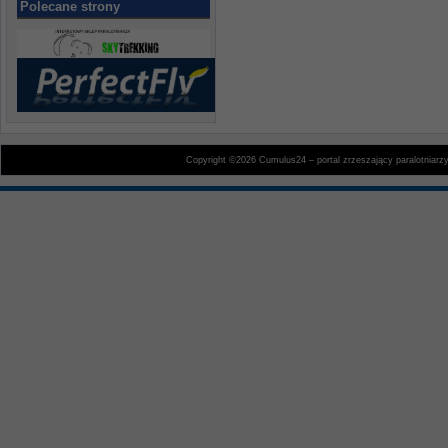
Polecane strony
Copyright ©2026 Cumulus24 – portal zrzeszający paralotniarz