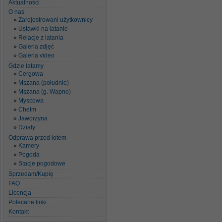
Aktualności
O nas
Zarejestrowani użytkownicy
Ustawki na latanie
Relacje z latania
Galeria zdjęć
Galeria video
Gdzie latamy
Cergowa
Mszana (południe)
Mszana (g. Wapno)
Myscowa
Chełm
Jaworzyna
Działy
Odprawa przed lotem
Kamery
Pogoda
Stacje pogodowe
Sprzedam/Kupię
FAQ
Licencja
Polecane linki
Kontakt