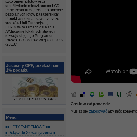
szkoleniem pilotów oraz
umożliwienie mieszkańcom LGD
Perły Beskidu Sądeckiego odbycie
bezpłatnych lotów pasażerskich”.
Projekt współfinansowany był ze
środków Unii Europejskiej
EFRROW w ramach działania
„Wdrażanie lokalnych strategii
rozwoju objętego Programem
Rozwoju Obszarów Wiejskich 2007
-2013.”
Jesteśmy OPP, przekaż nam
1% podatku
Nasz nr KRS 0000510482
Zostaw odpowiedź:
Musisz się
zalogować
aby móc komento
Menu
■■ LOTY TANDEMOWE ■■
■ Dołącz do Stowarzyszenia ■