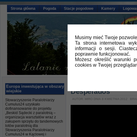
Strona główna
Pogoda
Stacje pogodowe
Kamery
Logowa
Musimy mieć Twoje pozwolen
Ta strona internetowa wy
informacji o sesji. Ciast
poprawnie funkcjonować.
Możesz określić warunki 
cookies w Twojej przeglądar
Główna
»
Aktualności
Europa inwestująca w obszary
Desperados
wiejskie
AUTOR: MIRO DNIA 8 KWIETNIA 2012
BRA
Stowarzyszenie Paralotniarzy
Cumulus24 uzyskało
dofinansowanie do projektu
„Beskid Sądecki z paralotnią –
organizacja warsztatów wraz z
zakupem sprzętu do tandemowych
lotów paralotnią dla
Stowarzyszenia Paralotniarzy
Cumulus24 w Kąclowej i