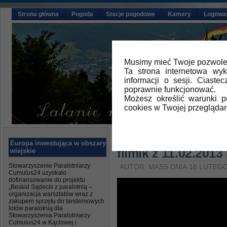
Strona główna
Pogoda
Stacje pogodowe
Kamery
Logowa
Musimy mieć Twoje pozwolen
Ta strona internetowa wy
informacji o sesji. Ciast
poprawnie funkcjonować.
Możesz określić warunki 
cookies w Twojej przeglądar
Główna
»
Aktualności
Europa inwestująca w obszary
filmik z 11.02.2013
wiejskie
Stowarzyszenie Paralotniarzy
AUTOR: MASS DNIA 18 LUTEGO
Cumulus24 uzyskało
dofinansowanie do projektu
„Beskid Sądecki z paralotnią –
organizacja warsztatów wraz z
zakupem sprzętu do tandemowych
lotów paralotnią dla
Stowarzyszenia Paralotniarzy
Cumulus24 w Kąclowej i