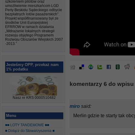
szkoleniem pilotów oraz
umożliwienie mieszkańcom LGD
Perły Beskidu Sądeckiego odbycie
bezpłatnych lotów pasażerskich”.
Projekt współfinansowany był ze
środków Unii Europejskiej
EFRROW w ramach działania
„Wdrażanie lokalnych strategii
rozwoju objętego Programem
Rozwoju Obszarów Wiejskich 2007
-2013.”
Jesteśmy OPP, przekaż nam
1% podatku
komentarzy 6 do wpisu “
Nasz nr KRS 0000510482
miro
said:
Merlin gdzie te starty tak ob
Menu
■■ LOTY TANDEMOWE ■■
■ Dołącz do Stowarzyszenia ■