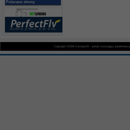
Polecane strony
Copyright ©2026 Cumulus24 – portal zrzeszający paralotniarz