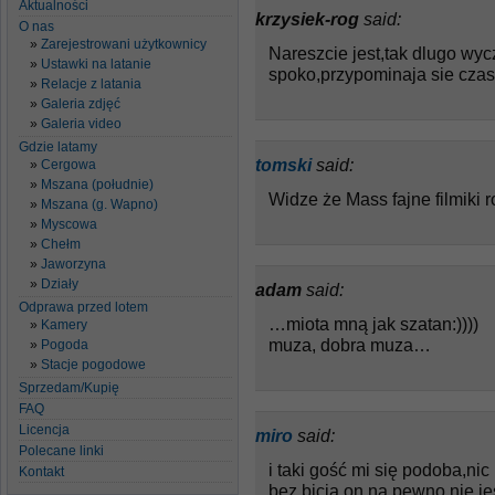
Aktualności
krzysiek-rog
said:
O nas
Zarejestrowani użytkownicy
Nareszcie jest,tak dlugo wy
Ustawki na latanie
spoko,przypominaja sie czasy
Relacje z latania
Galeria zdjęć
Galeria video
Gdzie latamy
tomski
said:
Cergowa
Mszana (południe)
Widze że Mass fajne filmiki r
Mszana (g. Wapno)
Myscowa
Chełm
Jaworzyna
Działy
adam
said:
Odprawa przed lotem
…miota mną jak szatan:))))
Kamery
muza, dobra muza…
Pogoda
Stacje pogodowe
Sprzedam/Kupię
FAQ
Licencja
miro
said:
Polecane linki
i taki gość mi się podoba,nic 
Kontakt
bez bicia,on na pewno nie je