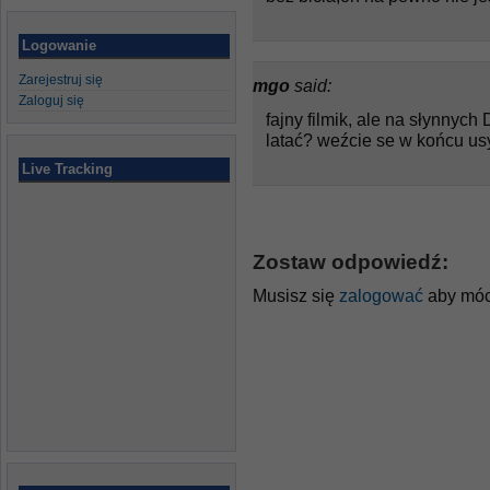
Logowanie
Zarejestruj się
mgo
said:
Zaloguj się
fajny filmik, ale na słynnych
latać? weźcie se w końcu us
Live Tracking
Zostaw odpowiedź:
Musisz się
zalogować
aby móc