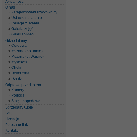
Aktualności
O nas
Zarejestrowani użytkownicy
Ustawki na latanie
Relacje z latania
Galeria zdjęć
Galeria video
Gdzie latamy
Cergowa
Mszana (południe)
Mszana (g. Wapno)
Myscowa
Chełm
Jaworzyna
Działy
Odprawa przed lotem
Kamery
Pogoda
Stacje pogodowe
Sprzedam/Kupię
FAQ
Licencja
Polecane linki
Kontakt