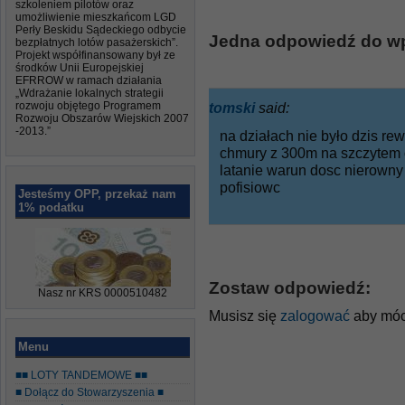
szkoleniem pilotów oraz
umożliwienie mieszkańcom LGD
Perły Beskidu Sądeckiego odbycie
Jedna odpowiedź do wp
bezpłatnych lotów pasażerskich”.
Projekt współfinansowany był ze
środków Unii Europejskiej
EFRROW w ramach działania
„Wdrażanie lokalnych strategii
rozwoju objętego Programem
tomski
said:
Rozwoju Obszarów Wiejskich 2007
-2013.”
na działach nie było dzis rew
chmury z 300m na szczytem 
latanie warun dosc nierowny 
pofisiowc
Jesteśmy OPP, przekaż nam
1% podatku
Zostaw odpowiedź:
Nasz nr KRS 0000510482
Musisz się
zalogować
aby móc
Menu
■■ LOTY TANDEMOWE ■■
■ Dołącz do Stowarzyszenia ■