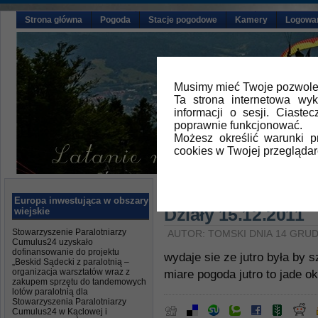
Strona główna
Pogoda
Stacje pogodowe
Kamery
Logowa
Musimy mieć Twoje pozwolen
Ta strona internetowa wy
informacji o sesji. Ciast
poprawnie funkcjonować.
Możesz określić warunki 
cookies w Twojej przeglądar
Główna
»
Ustawki na latani
Europa inwestująca w obszary
Działy 15.12.2011
wiejskie
Stowarzyszenie Paralotniarzy
AUTOR: TOMSKI DNIA 14 GRUD
Cumulus24 uzyskało
dofinansowanie do projektu
wydaje sie ze jutro była by 
„Beskid Sądecki z paralotnią –
organizacja warsztatów wraz z
miare pogoda jutro to jade o
zakupem sprzętu do tandemowych
lotów paralotnią dla
Stowarzyszenia Paralotniarzy
Cumulus24 w Kąclowej i