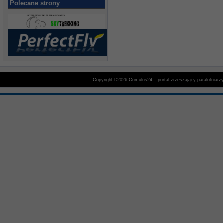
Polecane strony
Copyright ©2026 Cumulus24 – portal zrzeszający paralotniarz