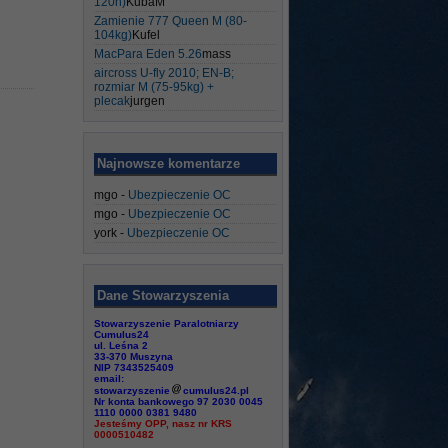
120h)
KubaM
Zamienie 777 Queen M (80-
104kg)
Kufel
MacPara Eden 5.26
mass
aircross U-fly 2010; EN-B;
rozmiar M (75-95kg) +
plecak
jurgen
Najnowsze komentarze
mgo
-
Ubezpieczenie OC
mgo
-
Ubezpieczenie OC
york
-
Ubezpieczenie OC
Dane Stowarzyszenia
Stowarzyszenie Paralotniarzy
Cumulus24
ul. Leśna 2
33-370 Muszyna
NIP 7343525409
email:
stowarzyszenie
cumulus24.pl
Nr konta bankowego 97 2030 0045
1110 0000 0381 9480
Jesteśmy OPP, nasz nr KRS
0000510482