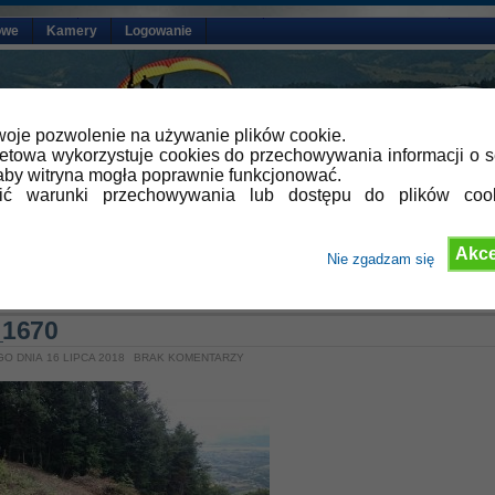
owe
Kamery
Logowanie
oje pozwolenie na używanie plików cookie.
netowa wykorzystuje cookies do przechowywania informacji o s
by witryna mogła poprawnie funkcjonować.
lić warunki przechowywania lub dostępu do plików coo
Akce
Nie zgadzam się
1670
O DNIA 16 LIPCA 2018
BRAK KOMENTARZY