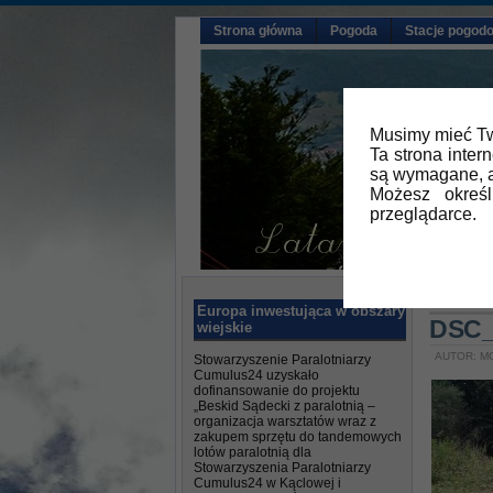
Strona główna
Pogoda
Stacje pogod
Musimy mieć Tw
Ta strona inter
są wymagane, a
Możesz okreś
przeglądarce.
Główna
»
Europa inwestująca w obszary
DSC_
wiejskie
AUTOR: MG
Stowarzyszenie Paralotniarzy
Cumulus24 uzyskało
dofinansowanie do projektu
„Beskid Sądecki z paralotnią –
organizacja warsztatów wraz z
zakupem sprzętu do tandemowych
lotów paralotnią dla
Stowarzyszenia Paralotniarzy
Cumulus24 w Kąclowej i