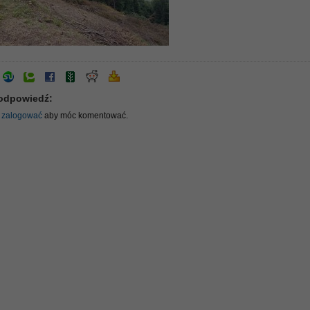
odpowiedź:
ę
zalogować
aby móc komentować.