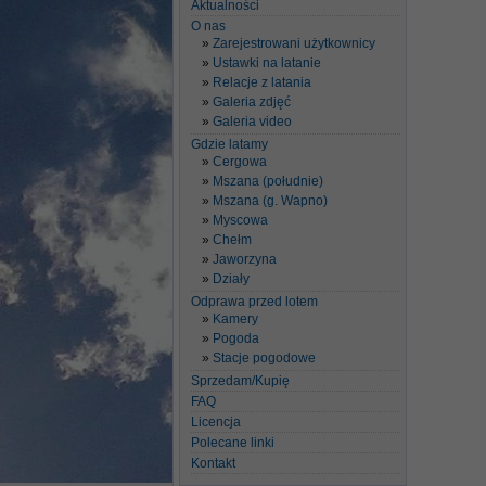
Aktualności
O nas
Zarejestrowani użytkownicy
Ustawki na latanie
Relacje z latania
Galeria zdjęć
Galeria video
Gdzie latamy
Cergowa
Mszana (południe)
Mszana (g. Wapno)
Myscowa
Chełm
Jaworzyna
Działy
Odprawa przed lotem
Kamery
Pogoda
Stacje pogodowe
Sprzedam/Kupię
FAQ
Licencja
Polecane linki
Kontakt