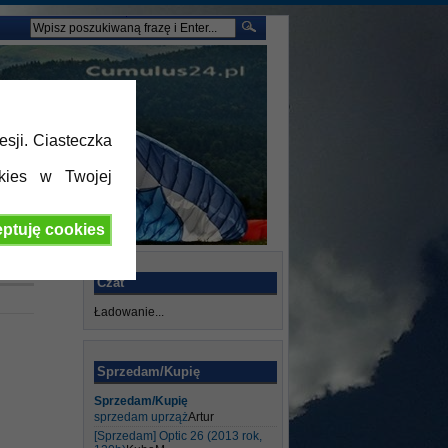
esji. Ciasteczka
kies w Twojej
ptuję cookies
Czat
Ładowanie...
Sprzedam/Kupię
Sprzedam/Kupię
sprzedam uprząż
Artur
[Sprzedam] Optic 26 (2013 rok,