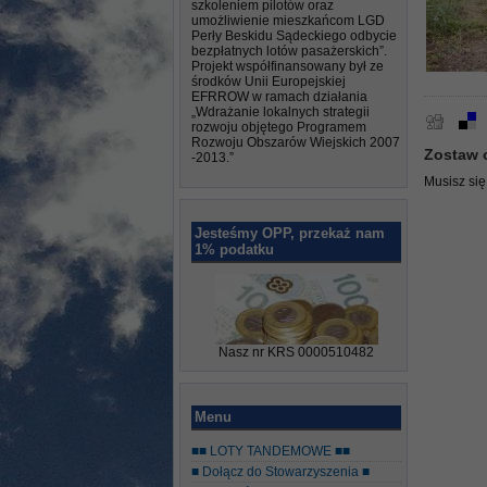
szkoleniem pilotów oraz
umożliwienie mieszkańcom LGD
Perły Beskidu Sądeckiego odbycie
bezpłatnych lotów pasażerskich”.
Projekt współfinansowany był ze
środków Unii Europejskiej
EFRROW w ramach działania
„Wdrażanie lokalnych strategii
rozwoju objętego Programem
Rozwoju Obszarów Wiejskich 2007
Zostaw 
-2013.”
Musisz si
Jesteśmy OPP, przekaż nam
1% podatku
Nasz nr KRS 0000510482
Menu
■■ LOTY TANDEMOWE ■■
■ Dołącz do Stowarzyszenia ■