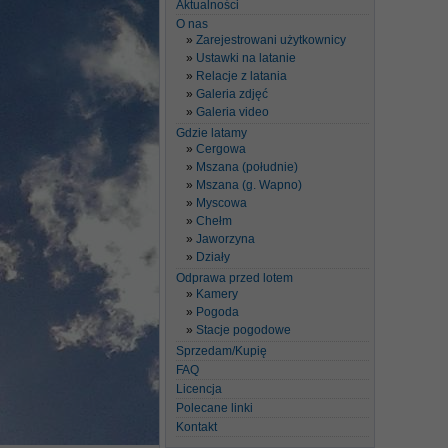
Aktualności
O nas
Zarejestrowani użytkownicy
Ustawki na latanie
Relacje z latania
Galeria zdjęć
Galeria video
Gdzie latamy
Cergowa
Mszana (południe)
Mszana (g. Wapno)
Myscowa
Chełm
Jaworzyna
Działy
Odprawa przed lotem
Kamery
Pogoda
Stacje pogodowe
Sprzedam/Kupię
FAQ
Licencja
Polecane linki
Kontakt