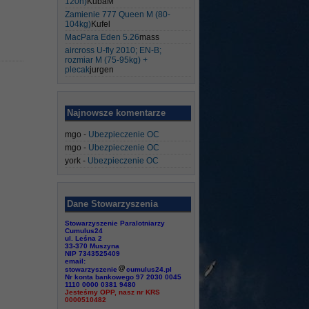
120h)
KubaM
Zamienie 777 Queen M (80-
104kg)
Kufel
MacPara Eden 5.26
mass
aircross U-fly 2010; EN-B;
rozmiar M (75-95kg) +
plecak
jurgen
Najnowsze komentarze
mgo
-
Ubezpieczenie OC
mgo
-
Ubezpieczenie OC
york
-
Ubezpieczenie OC
Dane Stowarzyszenia
Stowarzyszenie Paralotniarzy
Cumulus24
ul. Leśna 2
33-370 Muszyna
NIP 7343525409
email:
stowarzyszenie
cumulus24.pl
Nr konta bankowego 97 2030 0045
1110 0000 0381 9480
Jesteśmy OPP, nasz nr KRS
0000510482