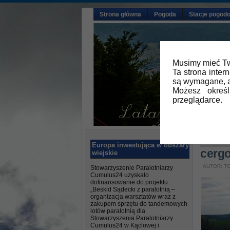
Strona główna
Pogoda
Stacje pogod
Musimy mieć Tw
Ta strona inter
są wymagane, a
Możesz okreś
przeglądarce.
Główna
»
Europa inwestująca w obszary
cerg
wiejskie
AUTOR: TO
Stowarzyszenie Paralotniarzy
Cumulus24 uzyskało
dofinansowanie do projektu
„Beskid Sądecki z paralotnią –
organizacja warsztatów wraz z
zakupem sprzętu do tandemowych
lotów paralotnią dla
Stowarzyszenia Paralotniarzy
Cumulus24 w Kąclowej i