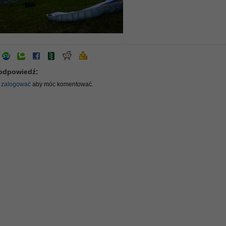
odpowiedź:
ę
zalogować
aby móc komentować.