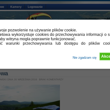
owe
Kamery
Logowanie
oje pozwolenie na używanie plików cookie.
netowa wykorzystuje cookies do przechowywania informacji o s
by witryna mogła poprawnie funkcjonować.
lić warunki przechowywania lub dostępu do plików coo
Akce
Nie zgadzam się
owa
MSKI DNIA 30 WRZEŚNIA 2016
BRAK KOMENTARZY