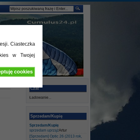
esji. Ciasteczka
kies w Twojej
ptuję cookies
Czat
Ładowanie...
Sprzedam/Kupię
Sprzedam/Kupię
sprzedam uprząż
Artur
[Sprzedam] Optic 26 (2013 rok,