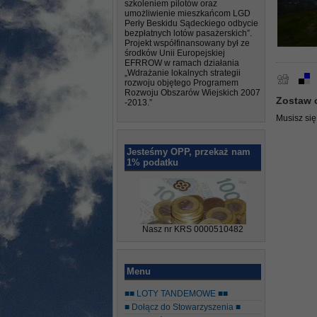
szkoleniem pilotów oraz
umożliwienie mieszkańcom LGD
Perły Beskidu Sądeckiego odbycie
bezpłatnych lotów pasażerskich”.
Projekt współfinansowany był ze
środków Unii Europejskiej
EFRROW w ramach działania
„Wdrażanie lokalnych strategii
rozwoju objętego Programem
Rozwoju Obszarów Wiejskich 2007
Zostaw 
-2013.”
Musisz si
Jesteśmy OPP, przekaż nam
1% podatku
Nasz nr KRS 0000510482
Menu
■■ LOTY TANDEMOWE ■■
■ Dołącz do Stowarzyszenia ■