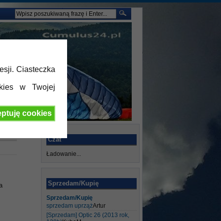
esji. Ciasteczka
kies w Twojej
ptuję cookies
Czat
Ładowanie...
Sprzedam/Kupię
a
Sprzedam/Kupię
sprzedam uprząż
Artur
[Sprzedam] Optic 26 (2013 rok,