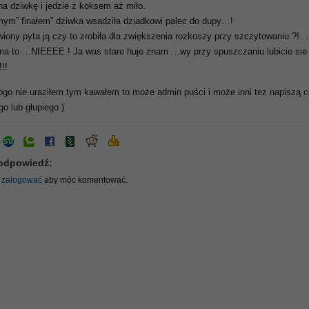
jna dziwkę i jedzie z koksem aż miło.
ym” finałem” dziwka wsadziła dziadkowi palec do dupy…!
wiony pyta ją czy to zrobiła dla zwiększenia rozkoszy przy szczytowaniu ?!…
na to …NIEEEE ! Ja was stare huje znam …wy przy spuszczaniu lubicie sie
!!
ikogo nie uraziłem tym kawałem to może admin puści i może inni tez napiszą 
o lub głupiego )
odpowiedź:
ę
zalogować
aby móc komentować.