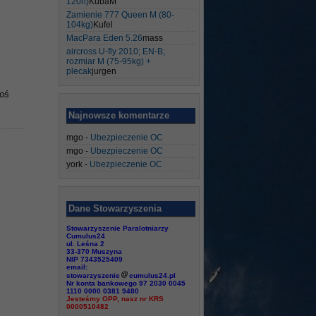
120h)
KubaM
Zamienie 777 Queen M (80-
104kg)
Kufel
MacPara Eden 5.26
mass
aircross U-fly 2010; EN-B;
rozmiar M (75-95kg) +
plecak
jurgen
coś
Najnowsze komentarze
mgo
-
Ubezpieczenie OC
mgo
-
Ubezpieczenie OC
york
-
Ubezpieczenie OC
Dane Stowarzyszenia
Stowarzyszenie Paralotniarzy
Cumulus24
ul. Leśna 2
33-370 Muszyna
NIP 7343525409
email:
stowarzyszenie
cumulus24.pl
Nr konta bankowego 97 2030 0045
1110 0000 0381 9480
Jesteśmy OPP, nasz nr KRS
0000510482