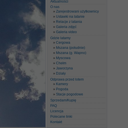
Aktualności
O nas
Zarejestrowani użytkownicy
Ustawki na latanie
Relacje z latania
Galeria zdjęć
Galeria video
Gdzie latamy
Cergowa
Mszana (południe)
Mszana (g. Wapno)
Myscowa
Chełm
Jaworzyna
Działy
Odprawa przed lotem
Kamery
Pogoda
Stacje pogodowe
Sprzedam/Kupię
FAQ
Licencja
Polecane linki
Kontakt