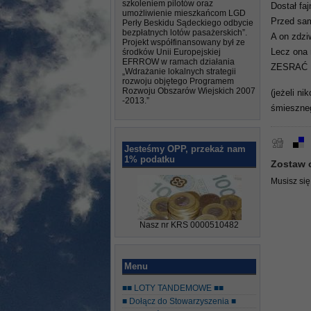
szkoleniem pilotów oraz
Dostał fa
umożliwienie mieszkańcom LGD
Przed sam
Perły Beskidu Sądeckiego odbycie
bezpłatnych lotów pasażerskich”.
A on zdzi
Projekt współfinansowany był ze
środków Unii Europejskiej
Lecz ona 
EFRROW w ramach działania
ZESRAĆ !
„Wdrażanie lokalnych strategii
rozwoju objętego Programem
Rozwoju Obszarów Wiejskich 2007
(jeżeli n
-2013.”
śmieszneg
Jesteśmy OPP, przekaż nam
1% podatku
Zostaw 
Musisz si
Nasz nr KRS 0000510482
Menu
■■ LOTY TANDEMOWE ■■
■ Dołącz do Stowarzyszenia ■