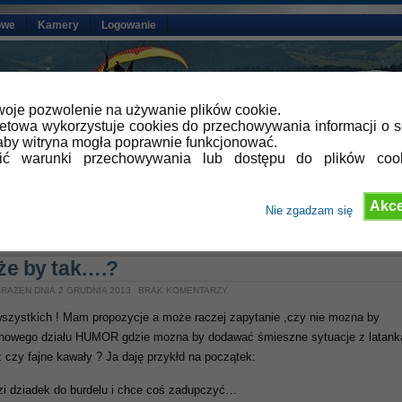
owe
Kamery
Logowanie
oje pozwolenie na używanie plików cookie.
netowa wykorzystuje cookies do przechowywania informacji o s
by witryna mogła poprawnie funkcjonować.
lić warunki przechowywania lub dostępu do plików coo
Akce
Nie zgadzam się
»
Aktualności
że by tak….?
RAZEN DNIA 2 GRUDNIA 2013
BRAK KOMENTARZY
wszystkich ! Mam propozycje a może raczej zapytanie ,czy nie mozna by
 nowego działu HUMOR gdzie mozna by dodawać śmieszne sytuacje z latank
z czy fajne kawały ? Ja daję przykłd na początek:
i dziadek do burdelu i chce coś zadupczyć…