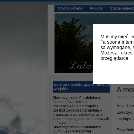
Strona główna
Pogoda
Stacje pogod
Musimy mieć Tw
Ta strona inter
są wymagane, a
Możesz okreś
przeglądarce.
Główna
Europa inwestująca w obszary
A mo
wiejskie
AUTOR: PA
Stowarzyszenie Paralotniarzy
Cumulus24 uzyskało
Heja dla 
dofinansowanie do projektu
„Beskid Sądecki z paralotnią –
utworzyć
organizacja warsztatów wraz z
zakupem sprzętu do tandemowych
lub impre
lotów paralotnią dla
Stowarzyszenia Paralotniarzy
Przychodz
Cumulus24 w Kąclowej i