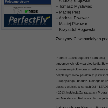
– Andrzej Krajewski
Polecane strony
– Tomasz Myśliwiec
– Maciej Perz
– Andrzej Piwowar
– Maciej Piwowar
– Krzysztof Rogowski
Życzymy Ci wspaniałych prze
Program „Beskid Sądecki z paralotnią 
tandemowych lotów paralotnią dla Stow
szkoleniem pilotów oraz umożliwienie
bezpłatnych lotów paralotnią” jest wsp
Europejskiego Funduszu Rolnego na rz
obszary wiejskie w ramach Osi 4 LEAD
– 2013. Instytucją Zarządzającą Progr
jest Ministerstwo Rolnictwa i Rozwoju W
link do strony Komisji Euro