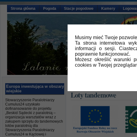
Strona główna
Pogoda
Stacje pogodowe
Kamery
Logowa
Musimy mieć Twoje pozwolen
Ta strona internetowa wy
informacji o sesji. Ciast
poprawnie funkcjonować.
Możesz określić warunki 
cookies w Twojej przeglądar
Główna
» Loty tandemowe
Europa inwestująca w obszary
wiejskie
Loty tandemowe
Stowarzyszenie Paralotniarzy
Cumulus24 uzyskało
dofinansowanie do projektu
„Beskid Sądecki z paralotnią –
organizacja warsztatów wraz z
zakupem sprzętu do tandemowych
lotów paralotnią dla
Stowarzyszenia Paralotniarzy
Cumulus24 w Kąclowej i