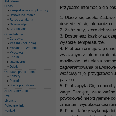
Aktualności
O nas
Przydatne informacje dla pa
Zarejestrowani użytkownicy
Ustawki na latanie
1. Ubierz się ciepło. Zadzwoń
Relacje z latania
dowiedzieć się jak bardzo ci
Galeria zdjęć
Galeria video
2. Załóż buty, które dobrze 
Gdzie latamy
3. Dostaniesz kask oraz cze
Cergowa
wysokiej temperaturze.
Mszana (południe)
Mszana (g. Wapno)
4. Pilot poinformuje Cię o ni
Myscowa
związanym z lotem paralotni
Chełm
możliwości udzielenia pomocy
Jaworzyna
Działy
zagwarantowania prawidłoweg
Odprawa przed lotem
właściwym jej przygotowaniu
Kamery
paralotni.
Pogoda
5. Pilot zapyta Cię o chorob
Stacje pogodowe
Sprzedam/Kupię
wagę. Pamiętaj, że to ważne
FAQ
powodować nieprzyjemne odc
Licencja
zmianami wysokości ciśnieni
Polecane linki
6. Piloci, którzy wykonują lo
Kontakt