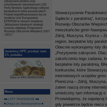
szkoleniem pilotów oraz
umożliwienie mieszkańcom LGD
Perły Beskidu Sądeckiego odbycie
bezpłatnych lotów pasażerskich”.
Stowarzyszenie Paralotniar
Projekt współfinansowany był ze
środków Unii Europejskiej
Sądecki z paralotnią”, korzy
EFRROW w ramach działania
Rozwoju Obszarów Wiejskich 
„Wdrażanie lokalnych strategii
rozwoju objętego Programem
mieszkańców gmin Nawojowa,
Rozwoju Obszarów Wiejskich 2007
-2013.”
Zdrój, Muszyna, Krynica – Z
region, bezpłatne loty paralo
Obecnie wykonujemy loty dl
Jesteśmy OPP, przekaż nam
„Pozytywnie zakręceni. Dlac
1% podatku
zakończeniu tego zadania, k
bezpłatne loty paralotnią. B
konkursów, które Stowarzysz
internetowych urzędów gmin 
Nasz nr KRS 0000510482
Piwniczna – Zdrój, Muszyna,
zatem naszą stronę interne
Menu
umieścimy tam informację o
Przewidujemy, że najwięcej 
■■ LOTY TANDEMOWE ■■
■ Dołącz do Stowarzyszenia ■
gdy powietrze będzie nieco s