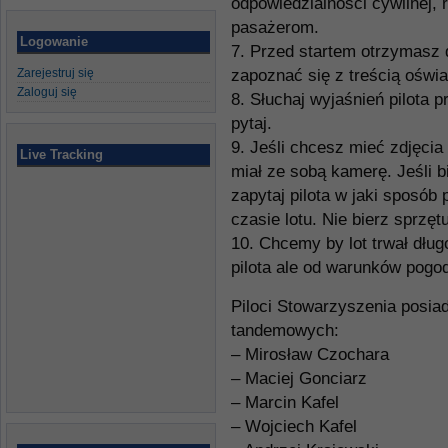
odpowiedzialności cywilnej,
pasażerom.
Logowanie
7. Przed startem otrzymasz
Zarejestruj się
zapoznać się z treścią oświ
Zaloguj się
8. Słuchaj wyjaśnień pilota 
pytaj.
9. Jeśli chcesz mieć zdjęcia l
Live Tracking
miał ze sobą kamerę. Jeśli 
zapytaj pilota w jaki sposób
czasie lotu. Nie bierz sprzę
10. Chcemy by lot trwał długo
pilota ale od warunków pogo
Piloci Stowarzyszenia posia
tandemowych:
– Mirosław Czochara
– Maciej Gonciarz
– Marcin Kafel
– Wojciech Kafel