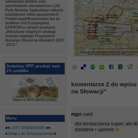
szkoleniem pilotów oraz
umożliwienie mieszkańcom LGD
Perły Beskidu Sądeckiego odbycie
bezpłatnych lotów pasażerskich”.
Projekt współfinansowany był ze
środków Unii Europejskiej
EFRROW w ramach działania
„Wdrażanie lokalnych strategii
rozwoju objętego Programem
Rozwoju Obszarów Wiejskich 2007
-2013.”
Jesteśmy OPP, przekaż nam
1% podatku
komentarze 2 do wpisu 
na Słowacji”
Nasz nr KRS 0000510482
mgo
said:
Menu
dla lendaczenia super, ale d
■■ LOTY TANDEMOWE ■■
dodatnie i ujemne
■ Dołącz do Stowarzyszenia ■