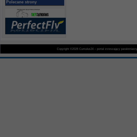
Polecane strony
Copyright ©2026 Cumulus24 – portal zrzeszający paralotniarz