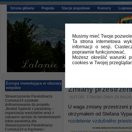
Strona główna
Pogoda
Stacje pogodowe
Kamery
Logowa
Musimy mieć Twoje pozwolen
Ta strona internetowa wy
informacji o sesji. Ciast
poprawnie funkcjonować.
Możesz określić warunki 
cookies w Twojej przeglądar
Główna
»
Aktualności
Europa inwestująca w obszary
Zmiany przestrzeni
wiejskie
Stowarzyszenie Paralotniarzy
AUTOR: TOMSKI DNIA 28 MAJA
Cumulus24 uzyskało
dofinansowanie do projektu
U waga zmiany przestrzeni po
„Beskid Sądecki z paralotnią –
organizacja warsztatów wraz z
otrzymałem od Stefana Vypa
zakupem sprzętu do tandemowych
rozdelenie vzdušného priestor
lotów paralotnią dla
Stowarzyszenia Paralotniarzy
Cumulus24 w Kąclowej i