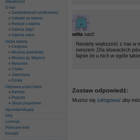
Aktualności
O nas
Zarejestrowani użytkownicy
Ustawki na latanie
Relacje z latania
Galeria zdjęć
witia
said:
Galeria video
Gdzie latamy
Niestety większość z nas w wy
Cergowa
owszem .Dla słowackich pilo
Mszana (południe)
fajnie że u nich w ogóle taki
Mszana (g. Wapno)
Myscowa
Chełm
Jaworzyna
Działy
Odprawa przed lotem
Zostaw odpowiedź:
Kamery
Pogoda
Musisz się
zalogować
aby móc
Stacje pogodowe
Sprzedam/Kupię
FAQ
Licencja
Polecane linki
Kontakt