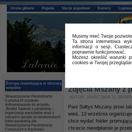
Strona główna
Pogoda
Stacje pogodowe
Kamery
Logowa
Musimy mieć Twoje pozwolen
Ta strona internetowa wy
informacji o sesji. Ciast
poprawnie funkcjonować.
Możesz określić warunki 
cookies w Twojej przeglądar
Główna
»
Aktualności
Europa inwestująca w obszary
Zdjęcia Mszany z 
wiejskie
Stowarzyszenie Paralotniarzy
AUTOR: JANEC DNIA 21 SIERPN
Cumulus24 uzyskało
dofinansowanie do projektu
Pani Sołtys Mszany prosi lat
„Beskid Sądecki z paralotnią –
organizacja warsztatów wraz z
wieś. 13 września organizuj
zakupem sprzętu do tandemowych
chce wydać folder promujący 
lotów paralotnią dla
Stowarzyszenia Paralotniarzy
chcecie nieodpłatnie je przek
Cumulus24 w Kąclowej i