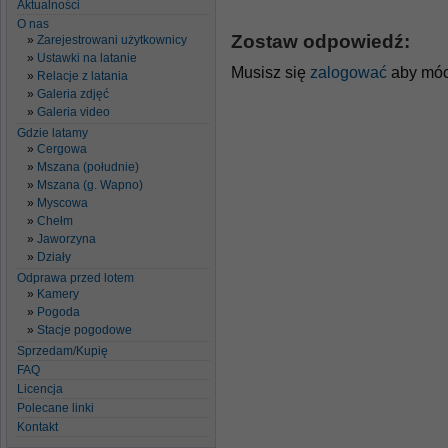
Aktualności
O nas
Zostaw odpowiedź:
Zarejestrowani użytkownicy
Ustawki na latanie
Musisz się
zalogować
aby móc
Relacje z latania
Galeria zdjęć
Galeria video
Gdzie latamy
Cergowa
Mszana (południe)
Mszana (g. Wapno)
Myscowa
Chełm
Jaworzyna
Działy
Odprawa przed lotem
Kamery
Pogoda
Stacje pogodowe
Sprzedam/Kupię
FAQ
Licencja
Polecane linki
Kontakt