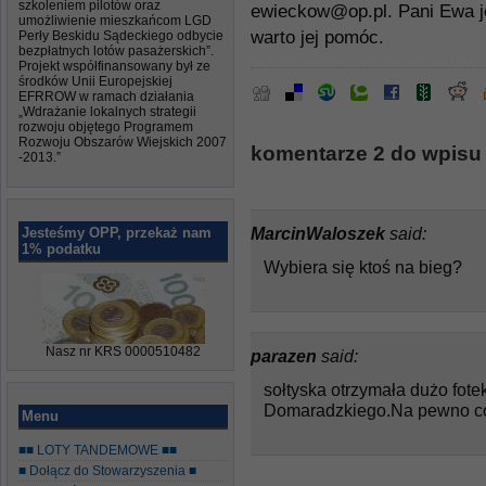
szkoleniem pilotów oraz
ewieckow@op.pl. Pani Ewa j
umożliwienie mieszkańcom LGD
warto jej pomóc.
Perły Beskidu Sądeckiego odbycie
bezpłatnych lotów pasażerskich”.
Projekt współfinansowany był ze
środków Unii Europejskiej
EFRROW w ramach działania
„Wdrażanie lokalnych strategii
rozwoju objętego Programem
Rozwoju Obszarów Wiejskich 2007
komentarze 2 do wpisu 
-2013.”
MarcinWaloszek
said:
Jesteśmy OPP, przekaż nam
1% podatku
Wybiera się ktoś na bieg?
Nasz nr KRS 0000510482
parazen
said:
sołtyska otrzymała dużo fote
Domaradzkiego.Na pewno co
Menu
■■ LOTY TANDEMOWE ■■
■ Dołącz do Stowarzyszenia ■