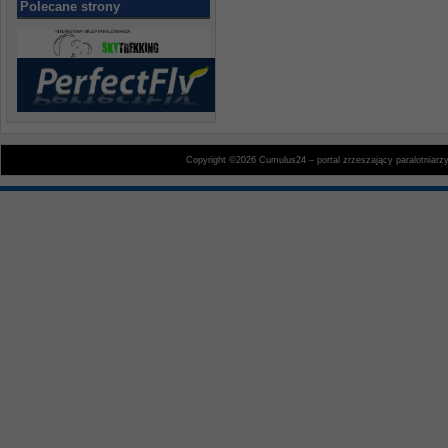
Polecane strony
Copyright ©2026 Cumulus24 – portal zrzeszający paralotniarz