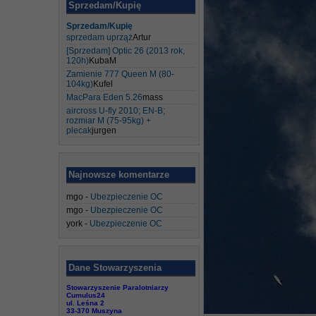
Sprzedam/Kupię
Sprzedam/Kupię
sprzedam uprząż
Artur
[Sprzedam] Optic 26 (2013 rok,
120h)
KubaM
Zamienie 777 Queen M (80-
104kg)
Kufel
MacPara Eden 5.26
mass
aircross U-fly 2010; EN-B;
rozmiar M (75-95kg) +
plecak
jurgen
Najnowsze komentarze
mgo
-
Ubezpieczenie OC
mgo
-
Ubezpieczenie OC
york
-
Ubezpieczenie OC
Dane Stowarzyszenia
Stowarzyszenie Paralotniarzy
Cumulus24
ul. Leśna 2
33-370 Muszyna