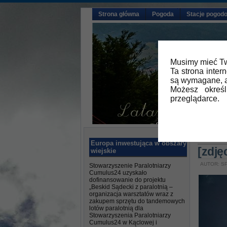
Strona główna
Pogoda
Stacje pogod
Musimy mieć Tw
Ta strona inter
są wymagane, a
Możesz okreś
przeglądarce.
Główna
Europa inwestująca w obszary
[zdję
wiejskie
AUTOR: SP
Stowarzyszenie Paralotniarzy
Cumulus24 uzyskało
dofinansowanie do projektu
„Beskid Sądecki z paralotnią –
organizacja warsztatów wraz z
zakupem sprzętu do tandemowych
lotów paralotnią dla
Stowarzyszenia Paralotniarzy
Cumulus24 w Kąclowej i