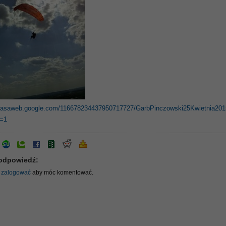
picasaweb.google.com/116678234437950717727/GarbPinczowski25Kwietnia20
t=1
odpowiedź:
ę
zalogować
aby móc komentować.