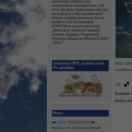
szkoleniem pilotów oraz
umożliwienie mieszkańcom LGD
Perły Beskidu Sądeckiego odbycie
bezpłatnych lotów pasażerskich”.
Projekt współfinansowany był ze
środków Unii Europejskiej
EFRROW w ramach działania
„Wdrażanie lokalnych strategii
rozwoju objętego Programem
Rozwoju Obszarów Wiejskich 2007
-2013.”
Jesteśmy OPP, przekaż nam
https://
1% podatku
noredirec
Zostaw 
Nasz nr KRS 0000510482
Musisz si
Menu
■■ LOTY TANDEMOWE ■■
■ Dołącz do Stowarzyszenia ■