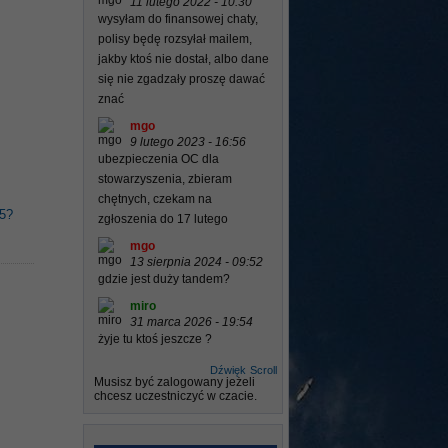
11 lutego 2022 - 10:30
wysyłam do finansowej chaty,
polisy będę rozsyłał mailem,
jakby ktoś nie dostał, albo dane
się nie zgadzały proszę dawać
znać
mgo
9 lutego 2023 - 16:56
ubezpieczenia OC dla
stowarzyszenia, zbieram
chętnych, czekam na
15?
zgłoszenia do 17 lutego
mgo
13 sierpnia 2024 - 09:52
gdzie jest duży tandem?
miro
31 marca 2026 - 19:54
żyje tu ktoś jeszcze ?
Dźwięk
Scroll
Musisz być zalogowany jeżeli
chcesz uczestniczyć w czacie.