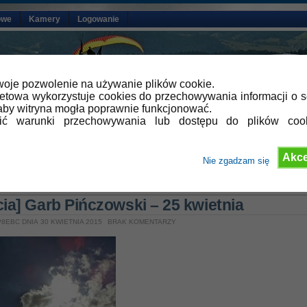
owe
Kamery
Logowanie
oje pozwolenie na używanie plików cookie.
netowa wykorzystuje cookies do przechowywania informacji o s
by witryna mogła poprawnie funkcjonować.
lić warunki przechowywania lub dostępu do plików coo
Akce
Nie zgadzam się
»
Relacje z latania
cia] Garb Pińczowski – 25 kwietnia
8EBC DNIA 30 KWIETNIA 2015
BRAK KOMENTARZY