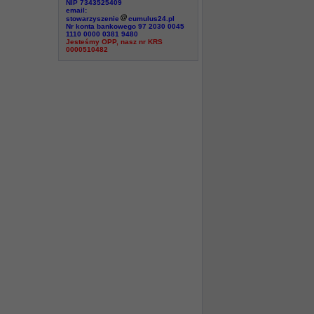
NIP 7343525409
email:
stowarzyszenie
cumulus24.pl
Nr konta bankowego 97 2030 0045
1110 0000 0381 9480
Jesteśmy OPP, nasz nr KRS
0000510482