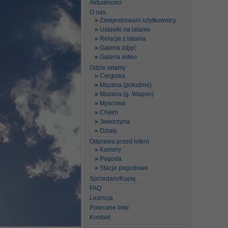
Aktualności
O nas
Zarejestrowani użytkownicy
Ustawki na latanie
Relacje z latania
Galeria zdjęć
Galeria video
Gdzie latamy
Cergowa
Mszana (południe)
Mszana (g. Wapno)
Myscowa
Chełm
Jaworzyna
Działy
Odprawa przed lotem
Kamery
Pogoda
Stacje pogodowe
Sprzedam/Kupię
FAQ
Licencja
Polecane linki
Kontakt