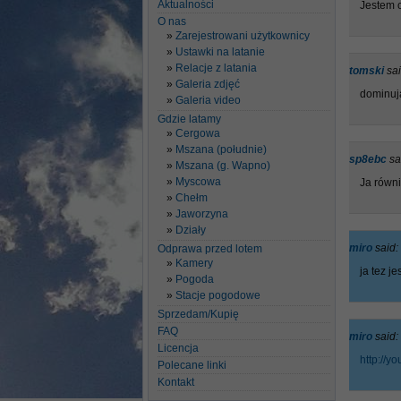
Aktualności
Jestem 
O nas
Zarejestrowani użytkownicy
Ustawki na latanie
Relacje z latania
tomski
sai
Galeria zdjęć
dominuja
Galeria video
Gdzie latamy
Cergowa
Mszana (południe)
sp8ebc
sa
Mszana (g. Wapno)
Myscowa
Ja równ
Chełm
Jaworzyna
Działy
miro
said:
Odprawa przed lotem
Kamery
ja tez j
Pogoda
Stacje pogodowe
Sprzedam/Kupię
FAQ
miro
said:
Licencja
http://
Polecane linki
Kontakt