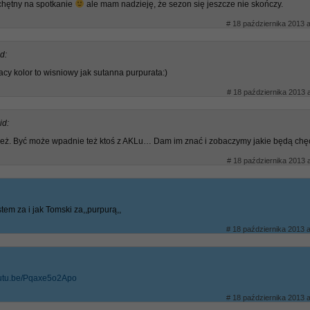
chętny na spotkanie
ale mam nadzieję, że sezon się jeszcze nie skończy.
# 18 października 2013 a
d:
cy kolor to wisniowy jak sutanna purpurata:)
# 18 października 2013 a
id:
ież. Być może wpadnie też ktoś z AKLu… Dam im znać i zobaczymy jakie będą chę
# 18 października 2013 a
estem za i jak Tomski za,,purpurą,,
# 18 października 2013 a
youtu.be/Pqaxe5o2Apo
# 18 października 2013 a