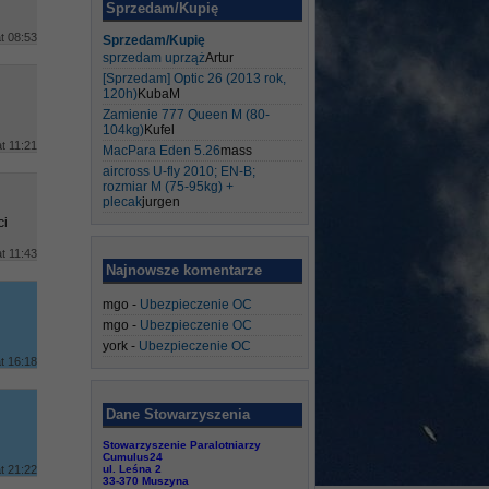
Sprzedam/Kupię
t 08:53
Sprzedam/Kupię
sprzedam uprząż
Artur
[Sprzedam] Optic 26 (2013 rok,
120h)
KubaM
Zamienie 777 Queen M (80-
104kg)
Kufel
t 11:21
MacPara Eden 5.26
mass
aircross U-fly 2010; EN-B;
rozmiar M (75-95kg) +
plecak
jurgen
ci
t 11:43
Najnowsze komentarze
mgo
-
Ubezpieczenie OC
mgo
-
Ubezpieczenie OC
york
-
Ubezpieczenie OC
t 16:18
Dane Stowarzyszenia
Stowarzyszenie Paralotniarzy
Cumulus24
t 21:22
ul. Leśna 2
33-370 Muszyna