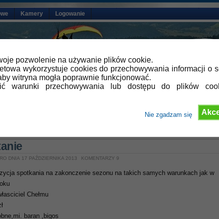
owe
Kamery
Logowanie
oje pozwolenie na używanie plików cookie.
netowa wykorzystuje cookies do przechowywania informacji o s
by witryna mogła poprawnie funkcjonować.
lić warunki przechowywania lub dostępu do plików coo
Akce
Nie zgadzam się
»
Aktualności
anie
RO DNIA 17 PAŹDZIERNIKA 2013
KOMENTARZY 9
ozycja spotkania na zakonczenie sezonu na takich samych warunkach jak w
roku
własciciel Chełmu
zł
bne,mi. baran ,bigos