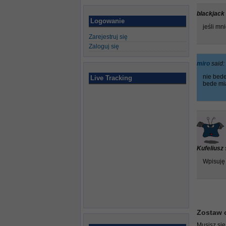
blackjack
Logowanie
jeśli mn
Zarejestruj się
Zaloguj się
miro
said:
nie bede
Live Tracking
bede mi
Kufeliusz
Wpisuję 
Zostaw 
Musisz si