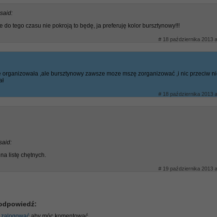
said:
ie do tego czasu nie pokroją to będę, ja preferuję kolor bursztynowy!!!
# 18 października 2013 a
 organizowała ,ale bursztynowy zawsze moze mszę zorganizować ,i nic przeciw n
ał
# 18 października 2013 a
said:
na listę chętnych.
# 19 października 2013 a
odpowiedź:
ę
zalogować
aby móc komentować.