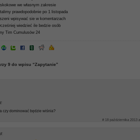
yskokowe we własnym zakresie
stalimy prawdopodobnie po 1 listopada
oszeni wpisywać sie w komentarzach
ześniej wiedzieć ile bedzie osób
my Tim Cumulusów 24
rzy 9 do wpisu “Zapytanie”
d:
za czy dominować będzie wiśnia?
# 18 października 2013 a
d: