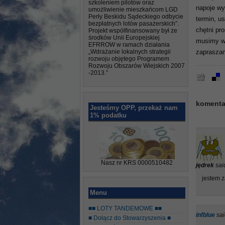
szkoleniem pilotów oraz
napoje w
umożliwienie mieszkańcom LGD
Perły Beskidu Sądeckiego odbycie
termin, u
bezpłatnych lotów pasażerskich”.
chętni pr
Projekt współfinansowany był ze
środków Unii Europejskiej
musimy wc
EFRROW w ramach działania
„Wdrażanie lokalnych strategii
zaprasza
rozwoju objętego Programem
Rozwoju Obszarów Wiejskich 2007
-2013.”
komenta
Jesteśmy OPP, przekaż nam
1% podatku
Nasz nr KRS 0000510482
jędrek
sai
jestem 
Menu
■■ LOTY TANDEMOWE ■■
infblue
sai
■ Dołącz do Stowarzyszenia ■