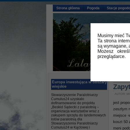
Strona główna
Pogoda
Stacje pogod
Musimy mieć Tw
Ta strona inter
są wymagane, a
Możesz okreś
przeglądarce.
Główna
Europa inwestująca w obszary
Zapyt
wiejskie
AUTOR: MI
Stowarzyszenie Paralotniarzy
Cumulus24 uzyskało
jest prop
dofinansowanie do projektu
„Beskid Sądecki z paralotnią –
zeszłym 
organizacja warsztatów wraz z
zakupem sprzętu do tandemowych
miejsce -
lotów paralotnią dla
koszt 50 
Stowarzyszenia Paralotniarzy
Cumulus24 w Kąclowej i
meni podo