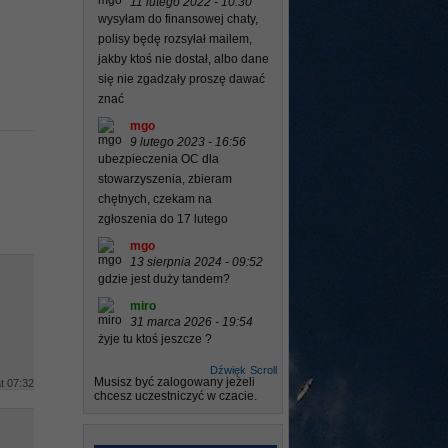
11 lutego 2022 - 10:30
wysyłam do finansowej chaty,
polisy będę rozsyłał mailem,
jakby ktoś nie dostał, albo dane
się nie zgadzały proszę dawać
znać
mgo
9 lutego 2023 - 16:56
ubezpieczenia OC dla
stowarzyszenia, zbieram
chętnych, czekam na
zgłoszenia do 17 lutego
mgo
13 sierpnia 2024 - 09:52
gdzie jest duży tandem?
miro
31 marca 2026 - 19:54
żyje tu ktoś jeszcze ?
Dźwięk
Scroll
Musisz być zalogowany jeżeli
t 07:32
chcesz uczestniczyć w czacie.