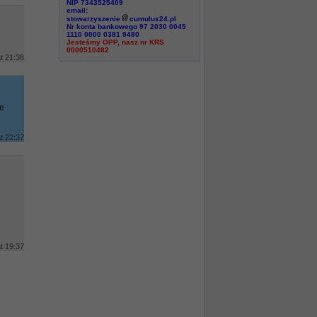
NIP 7343525409
email:
stowarzyszenie
cumulus24.pl
Nr konta bankowego 97 2030 0045
1110 0000 0381 9480
Jesteśmy OPP, nasz nr KRS
0000510482
t 21:38
ie
t 22:37
t 19:37