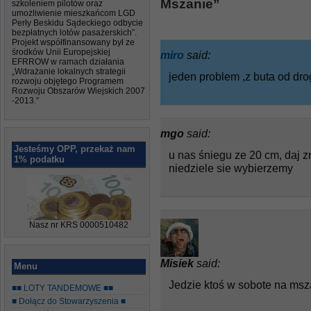
Mszanie”
szkoleniem pilotów oraz
umożliwienie mieszkańcom LGD
Perły Beskidu Sądeckiego odbycie
bezpłatnych lotów pasażerskich”.
Projekt współfinansowany był ze
środków Unii Europejskiej
miro
said:
EFRROW w ramach działania
„Wdrażanie lokalnych strategii
jeden problem ,z buta od dr
rozwoju objętego Programem
Rozwoju Obszarów Wiejskich 2007
-2013.”
mgo
said:
Jesteśmy OPP, przekaż nam
u nas śniegu ze 20 cm, daj zn
1% podatku
niedziele sie wybierzemy
Nasz nr KRS 0000510482
Misiek
said:
Menu
Jedzie ktoś w sobote na msza
■■ LOTY TANDEMOWE ■■
■ Dołącz do Stowarzyszenia ■