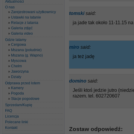
Aktualności
O nas
Zarejestrowani użytkownicy
tomski
said:
Ustawki na latanie
ja jade tak około 11-11.15 n
Relacje z latania
Galeria zdjęć
Galeria video
Gdzie latamy
Cergowa
miro
said:
Mszana (południe)
Mszana (g. Wapno)
ja też jadę
Myscowa
Chełm
Jaworzyna
Działy
domino
said:
Odprawa przed lotem
Kamery
Jeśli ktoś jedzie jutro (nied
Pogoda
razem. tel. 602720607
Stacje pogodowe
Sprzedam/Kupię
FAQ
Licencja
Polecane linki
Kontakt
Zostaw odpowiedź: