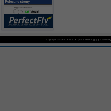
Polecane strony
Copyright ©2026 Cumulus24 – portal zrzeszający paralotniarz