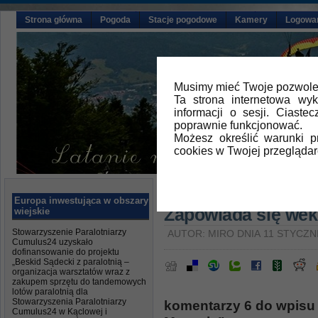
Strona główna
Pogoda
Stacje pogodowe
Kamery
Logowa
Musimy mieć Twoje pozwolen
Ta strona internetowa wy
informacji o sesji. Ciast
poprawnie funkcjonować.
Możesz określić warunki 
cookies w Twojej przeglądar
Główna
»
Aktualności
Europa inwestująca w obszary
Zapowiada się wek
wiejskie
Stowarzyszenie Paralotniarzy
AUTOR: MIRO DNIA 11 STYCZNI
Cumulus24 uzyskało
dofinansowanie do projektu
„Beskid Sądecki z paralotnią –
organizacja warsztatów wraz z
zakupem sprzętu do tandemowych
lotów paralotnią dla
Stowarzyszenia Paralotniarzy
komentarzy 6 do wpisu
Cumulus24 w Kąclowej i