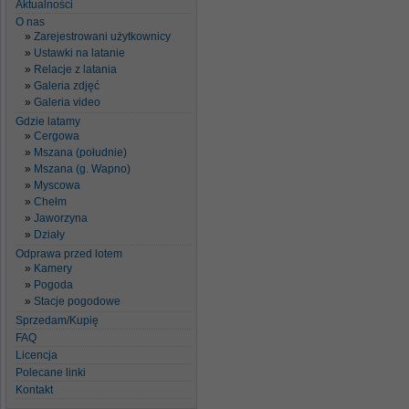
Aktualności
O nas
Zarejestrowani użytkownicy
Ustawki na latanie
Relacje z latania
Galeria zdjęć
Galeria video
Gdzie latamy
Cergowa
Mszana (południe)
Mszana (g. Wapno)
Myscowa
Chełm
Jaworzyna
Działy
Odprawa przed lotem
Kamery
Pogoda
Stacje pogodowe
Sprzedam/Kupię
FAQ
Licencja
Polecane linki
Kontakt