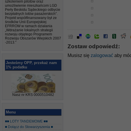
szkoleniem pilotów oraz
umożliwienie mieszkańcom LGD
Perły Beskidu Sądeckiego odbycie
bezpłatnych lotów pasażerskich”.
Projekt współfinansowany był ze
środków Unii Europejskiej
EFRROW w ramach działania
„Wdrażanie lokalnych strategii
rozwoju objętego Programem
Rozwoju Obszarów Wiejskich 2007
-2013.”
Zostaw odpowiedź:
Musisz się
zalogować
aby móc
Jesteśmy OPP, przekaż nam
1% podatku
Nasz nr KRS 0000510482
Menu
■■ LOTY TANDEMOWE ■■
■ Dołącz do Stowarzyszenia ■