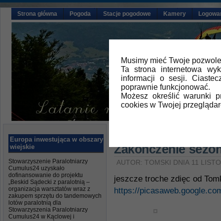
Strona główna
Pogoda
Stacje pogodowe
Kamery
Logowa
Musimy mieć Twoje pozwolen
Ta strona internetowa wy
informacji o sesji. Ciast
poprawnie funkcjonować.
Możesz określić warunki 
cookies w Twojej przeglądar
Główna
»
Aktualności
Europa inwestująca w obszary
Zakonczenie sezo
wiejskie
Stowarzyszenie Paralotniarzy
AUTOR: TOMSKI DNIA 11 LIST
Cumulus24 uzyskało
dofinansowanie do projektu
jeszcze troche zdięc od Tom
„Beskid Sądecki z paralotnią –
organizacja warsztatów wraz z
https://picasaweb.google.
zakupem sprzętu do tandemowych
lotów paralotnią dla
Stowarzyszenia Paralotniarzy
Cumulus24 w Kąclowej i