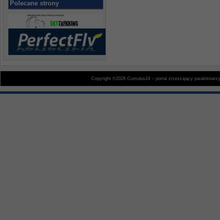
Polecane strony
Copyright ©2026 Cumulus24 – portal zrzeszający paralotniarz