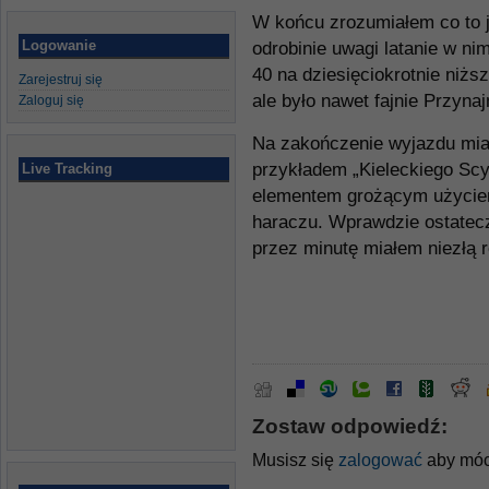
W końcu zrozumiałem co to j
Logowanie
odrobinie uwagi latanie w ni
40 na dziesięciokrotnie niż
Zarejestruj się
ale było nawet fajnie Przynaj
Zaloguj się
Na zakończenie wyjazdu mia
przykładem „Kieleckiego Scy
Live Tracking
elementem grożącym użyciem
haraczu. Wprawdzie ostatecz
przez minutę miałem niezł
Zostaw odpowiedź:
Musisz się
zalogować
aby móc