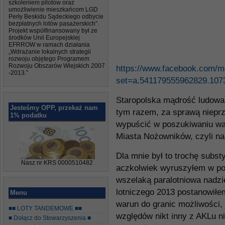
szkoleniem pilotów oraz
umożliwienie mieszkańcom LGD
Perły Beskidu Sądeckiego odbycie
bezpłatnych lotów pasażerskich”.
Projekt współfinansowany był ze
środków Unii Europejskiej
EFRROW w ramach działania
„Wdrażanie lokalnych strategii
rozwoju objętego Programem
Rozwoju Obszarów Wiejskich 2007
https://www.facebook.com/me
-2013.”
set=a.541179555962829.10
Staropolska mądrość ludowa 
Jesteśmy OPP, przekaż nam
tym razem, za sprawą niepr
1% podatku
wypuścić w poszukiwaniu war
Miasta Nożowników, czyli n
Dla mnie był to trochę subst
Nasz nr KRS 0000510482
aczkolwiek wyruszyłem w p
wszelaką paralotniowa nadzi
lotniczego 2013 postanowiłem
Menu
warun do granic możliwości, 
■■ LOTY TANDEMOWE ■■
względów nikt inny z AKLu ni
■ Dołącz do Stowarzyszenia ■