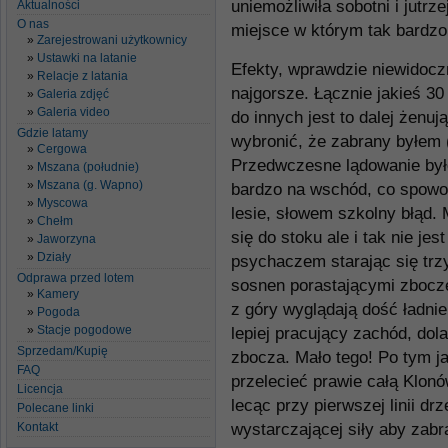
uniemożliwiła sobotni i jut
Aktualności
O nas
miejsce w którym tak bardzo
Zarejestrowani użytkownicy
Ustawki na latanie
Efekty, wprawdzie niewidoczn
Relacje z latania
najgorsze. Łącznie jakieś 30
Galeria zdjęć
Galeria video
do innych jest to dalej żenuj
Gdzie latamy
wybronić, że zabrany byłem 
Cergowa
Przedwczesne lądowanie by
Mszana (południe)
Mszana (g. Wapno)
bardzo na wschód, co spowo
Myscowa
lesie, słowem szkolny błąd. 
Chełm
się do stoku ale i tak nie je
Jaworzyna
Działy
psychaczem starając się tr
Odprawa przed lotem
sosnen porastającymi zbocze
Kamery
z góry wyglądają dość ładni
Pogoda
Stacje pogodowe
lepiej pracujący zachód, do
Sprzedam/Kupię
zbocza. Mało tego! Po tym ja
FAQ
przelecieć prawie całą Klon
Licencja
lecąc przy pierwszej linii dr
Polecane linki
Kontakt
wystarczającej siły aby zabr