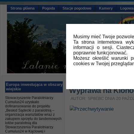
Strona główna
Pogoda
Stacje pogodowe
Kamery
Logowa
Musimy mieć Twoje pozwolen
Ta strona internetowa wy
informacji o sesji. Ciast
poprawnie funkcjonować.
Możesz określić warunki 
cookies w Twojej przeglądar
Główna
»
Aktualności
Europa inwestująca w obszary
Wyprawa na Klon
wiejskie
Stowarzyszenie Paralotniarzy
AUTOR: SP8EBC DNIA 20 PAŹD
Cumulus24 uzyskało
dofinansowanie do projektu
„Beskid Sądecki z paralotnią –
organizacja warsztatów wraz z
zakupem sprzętu do tandemowych
lotów paralotnią dla
Stowarzyszenia Paralotniarzy
Cumulus24 w Kąclowej i