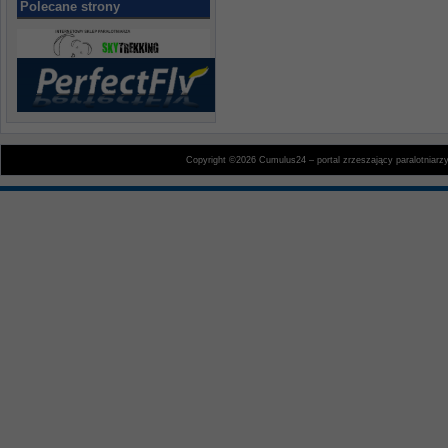
Polecane strony
Copyright ©2026 Cumulus24 – portal zrzeszający paralotniarz