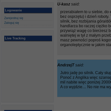
U-kasz
said:
Logowanie
przerabiałem to u siebie, do 
bez osprzętu) i dzień roboty
Zarejestruj się
silnik, bez rozbijania góra/dó
Zaloguj się
handlarza bo raczej ciężko 
przywiąż wagę co bierzesz bo
walniętej w tył z małym przeb
Live Tracking
masz pewności poproś kogoś
organoleptycznie w jakim sta
AndrzejT
said:
Jutro jadę po silnik. Cały sł
Ponoć z Anglika więc szans
mil nabite więc poniżej 200
A co wyjdzie… No nie ma wy