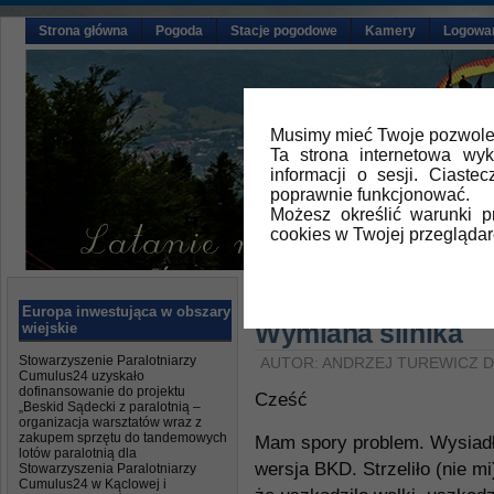
Strona główna
Pogoda
Stacje pogodowe
Kamery
Logowa
Musimy mieć Twoje pozwolen
Ta strona internetowa wy
informacji o sesji. Ciast
poprawnie funkcjonować.
Możesz określić warunki 
cookies w Twojej przeglądar
Główna
»
Aktualności
Europa inwestująca w obszary
Wymiana silnika
wiejskie
Stowarzyszenie Paralotniarzy
AUTOR: ANDRZEJ TUREWICZ DN
Cumulus24 uzyskało
dofinansowanie do projektu
Cześć
„Beskid Sądecki z paralotnią –
organizacja warsztatów wraz z
zakupem sprzętu do tandemowych
Mam spory problem. Wysiadł 
lotów paralotnią dla
wersja BKD. Strzeliło (nie mi)
Stowarzyszenia Paralotniarzy
Cumulus24 w Kąclowej i