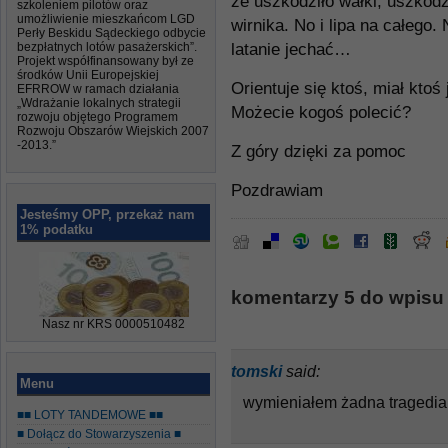
że uszkodziło wałki, uszkodz
szkoleniem pilotów oraz
umożliwienie mieszkańcom LGD
wirnika. No i lipa na całego.
Perły Beskidu Sądeckiego odbycie
bezpłatnych lotów pasażerskich”.
latanie jechać…
Projekt współfinansowany był ze
środków Unii Europejskiej
Orientuje się ktoś, miał ktoś
EFRROW w ramach działania
„Wdrażanie lokalnych strategii
Możecie kogoś polecić?
rozwoju objętego Programem
Rozwoju Obszarów Wiejskich 2007
-2013.”
Z góry dzięki za pomoc
Pozdrawiam
Jesteśmy OPP, przekaż nam
1% podatku
komentarzy 5 do wpisu
Nasz nr KRS 0000510482
tomski
said:
Menu
wymieniałem żadna tragedia 
■■ LOTY TANDEMOWE ■■
■ Dołącz do Stowarzyszenia ■