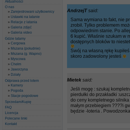
Aktualności
O nas
AndrzejT
said:
Zarejestrowani użytkownicy
Ustawki na latanie
Sama wymiana to fakt, nie 
Relacje z latania
zrobił. Tylko problemem moż
Galeria zdjęć
odpowiednim stanie. Po alleg
Galeria video
6 kupić. Właśnie szukam w 
Gdzie latamy
dostępnych bloków to niestet
Cergowa
Mszana (południe)
Swój na własną rękę kupiłeś 
Mszana (g. Wapno)
skoro zadowolony jesteś
Myscowa
Chełm
Jaworzyna
Działy
Mietek
said:
Odprawa przed lotem
Kamery
Jeśli mogę : szukaj kompletn
Pogoda
pierdułki do przakładki :uszc
Stacje pogodowe
do ceny kompletnego silnika
Sprzedam/Kupię
małym przebiegiem ????i gwa
FAQ
będzie -loteria . Powodzonka
Licencja
Polecane linki
Kontakt