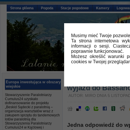
Strona główna
Pogoda
Stacje pogodowe
Kamery
Logowa
Musimy mieć Twoje pozwolen
Ta strona internetowa wy
informacji o sesji. Ciast
poprawnie funkcjonować.
Możesz określić warunki 
cookies w Twojej przeglądar
Główna
»
Aktualności
Europa inwestująca w obszary
wyjazd do Bassano
wiejskie
Stowarzyszenie Paralotniarzy
AUTOR: MIRO DNIA 5 LISTOPAD
Cumulus24 uzyskało
dofinansowanie do projektu
„Beskid Sądecki z paralotnią –
organizacja warsztatów wraz z
zakupem sprzętu do tandemowych
lotów paralotnią dla
Stowarzyszenia Paralotniarzy
Jedna odpowiedź do wp
Cumulus24 w Kąclowej i