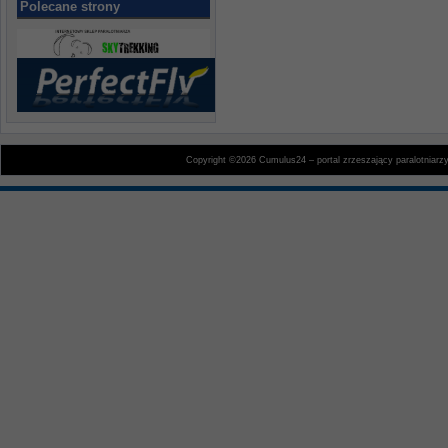
Polecane strony
Copyright ©2026 Cumulus24 – portal zrzeszający paralotniarz