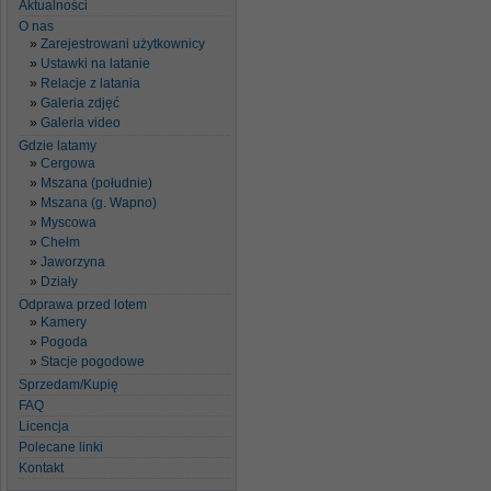
Aktualności
O nas
Zarejestrowani użytkownicy
Ustawki na latanie
Relacje z latania
Galeria zdjęć
Galeria video
Gdzie latamy
Cergowa
Mszana (południe)
Mszana (g. Wapno)
Myscowa
Chełm
Jaworzyna
Działy
Odprawa przed lotem
Kamery
Pogoda
Stacje pogodowe
Sprzedam/Kupię
FAQ
Licencja
Polecane linki
Kontakt