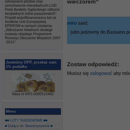
wieczorem”
szkoleniem pilotów oraz
umożliwienie mieszkańcom LGD
Perły Beskidu Sądeckiego odbycie
bezpłatnych lotów pasażerskich”.
Projekt współfinansowany był ze
środków Unii Europejskiej
miro
said:
EFRROW w ramach działania
„Wdrażanie lokalnych strategii
jutro jedziemy do Bassano p
rozwoju objętego Programem
Rozwoju Obszarów Wiejskich 2007
-2013.”
Jesteśmy OPP, przekaż nam
Zostaw odpowiedź:
1% podatku
Musisz się
zalogować
aby móc
Nasz nr KRS 0000510482
Menu
■■ LOTY TANDEMOWE ■■
■ Dołącz do Stowarzyszenia ■