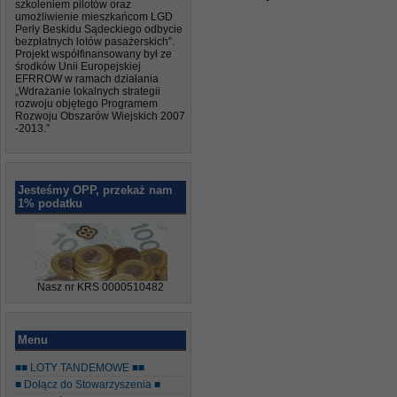
szkoleniem pilotów oraz
umożliwienie mieszkańcom LGD
Perły Beskidu Sądeckiego odbycie
bezpłatnych lotów pasażerskich”.
Projekt współfinansowany był ze
środków Unii Europejskiej
EFRROW w ramach działania
„Wdrażanie lokalnych strategii
rozwoju objętego Programem
Rozwoju Obszarów Wiejskich 2007
-2013.”
Jesteśmy OPP, przekaż nam
1% podatku
Nasz nr KRS 0000510482
Menu
■■ LOTY TANDEMOWE ■■
■ Dołącz do Stowarzyszenia ■