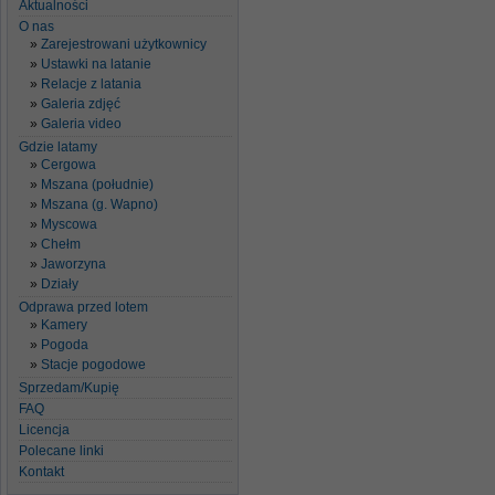
Aktualności
O nas
Zarejestrowani użytkownicy
Ustawki na latanie
Relacje z latania
Galeria zdjęć
Galeria video
Gdzie latamy
Cergowa
Mszana (południe)
Mszana (g. Wapno)
Myscowa
Chełm
Jaworzyna
Działy
Odprawa przed lotem
Kamery
Pogoda
Stacje pogodowe
Sprzedam/Kupię
FAQ
Licencja
Polecane linki
Kontakt