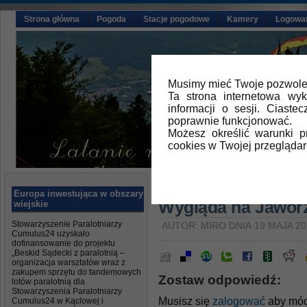
Strona główna
Pogoda
Stacje pogodowe
Kamery
Logowa
Musimy mieć Twoje pozwolen
Ta strona internetowa wy
informacji o sesji. Ciast
poprawnie funkcjonować.
Możesz określić warunki 
cookies w Twojej przeglądar
Główna
»
Aktualności
Europa inwestująca w obszary
Wygląda na Jaworz
wiejskie
Stowarzyszenie Paralotniarzy
AUTOR: MIRO DNIA 19 MAJA 20
Cumulus24 uzyskało
dofinansowanie do projektu
„Beskid Sądecki z paralotnią –
organizacja warsztatów wraz z
zakupem sprzętu do tandemowych
Zostaw odpowiedź:
lotów paralotnią dla
Stowarzyszenia Paralotniarzy
Musisz się
zalogować
aby móc
Cumulus24 w Kąclowej i