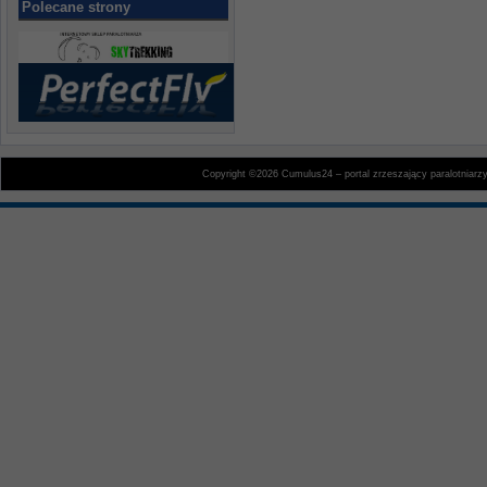
Polecane strony
Copyright ©2026 Cumulus24 – portal zrzeszający paralotniarz