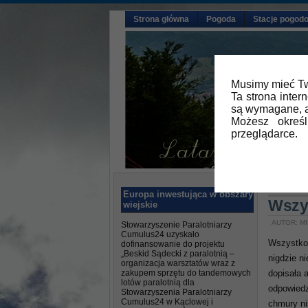
Strona główna
Pogoda
Stacje pogod
Musimy mieć Tw
Ta strona inter
są wymagane, a
Możesz okreś
przeglądarce.
Główna
Europa inwestująca w obszary
Wszy
wiejskie
AUTOR: MI
Stowarzyszenie Paralotniarzy
Cumulus24 uzyskało
Wszystko 
dofinansowanie do projektu
„Beskid Sądecki z paralotnią –
nigdzie ni
organizacja warsztatów wraz z
zakupem sprzętu do tandemowych
dopisała 
lotów paralotnią dla
odpowiedz
Stowarzyszenia Paralotniarzy
Cumulus24 w Kąclowej i
chmury nis