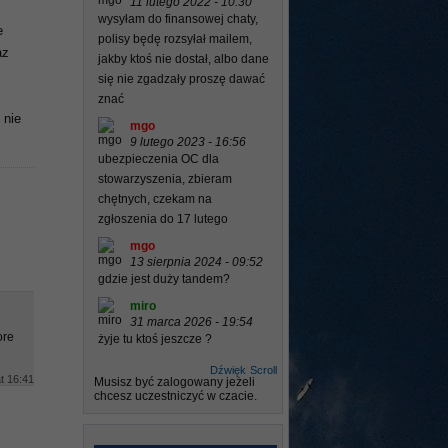
11 lutego 2022 - 10:30
wysyłam do finansowej chaty,
e
polisy będę rozsyłał mailem,
az
jakby ktoś nie dostał, albo dane
się nie zgadzały proszę dawać
znać
 nie
mgo
9 lutego 2023 - 16:56
ubezpieczenia OC dla
stowarzyszenia, zbieram
chętnych, czekam na
zgłoszenia do 17 lutego
mgo
13 sierpnia 2024 - 09:52
gdzie jest duży tandem?
miro
31 marca 2026 - 19:54
ore
żyje tu ktoś jeszcze ?
Dźwięk
Scroll
t 16:41
Musisz być zalogowany jeżeli
chcesz uczestniczyć w czacie.