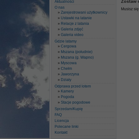
Zostaw 
Aktualności
O nas
Musisz si
Zarejestrowani użytkownicy
Ustawki na latanie
Relacje z latania
Galeria zdjęć
Galeria video
Gdzie latamy
Cergowa
Mszana (południe)
Mszana (g. Wapno)
Myscowa
Chełm
Jaworzyna
Działy
Odprawa przed lotem
Kamery
Pogoda
Stacje pogodowe
Sprzedam/Kupię
FAQ
Licencja
Polecane linki
Kontakt