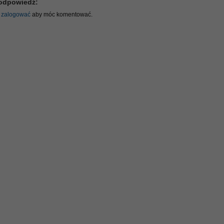
odpowiedź:
ę
zalogować
aby móc komentować.