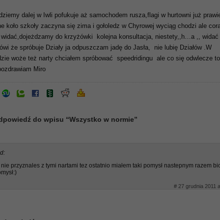
edziemy dalej w Iwli pofukuje aż samochodem rusza,flagi w hurtowni już prawi
e koło szkoły zaczyna się zima i gołoledz w Chyrowej wyciąg chodzi ale cor
 widać,dojeżdzamy do krzyżówki kolejna konsultacja, niestety,,h…a ,, widać
wi że spróbuje Działy ja odpuszczam jadę do Jasła, nie lubię Działów .W
ie woże też narty chciałem spróbować speedridingu ale co się odwlecze to
pozdrawiam Miro
dpowiedź do wpisu “Wszystko w normie”
d:
e nie przyznales z tymi nartami tez ostatnio miałem taki pomysł nastepnym razem bi
mysł:)
# 27 grudnia 2011 a