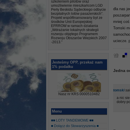
szkoleniem pilotów oraz
umożliwienie mieszkańcom LGD
dla nas j
Perły Beskidu Sądeckiego odbycie
bezpłatnych lotów pasażerskich”.
poszarpan
Projekt współfinansowany był ze
środków Unii Europejskiej
mniej coś
EFRROW w ramach działania
Tomski mó
„Wdrażanie lokalnych strategii
rozwoju objętego Programem
samochodz
Rozwoju Obszarów Wiejskich 2007
uciecze. 
-2013.”
Jesteśmy OPP, przekaż nam
1% podatku
Jedna o
tomski
sai
Nasz nr KRS 0000510482
a nic si
dobry po
Menu
■■ LOTY TANDEMOWE ■■
■ Dołącz do Stowarzyszenia ■