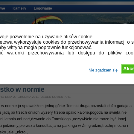
owe
Kamery
Logowanie
oje pozwolenie na używanie plików cookie.
netowa wykorzystuje cookies do przechowywania informacji o s
by witryna mogła poprawnie funkcjonować.
lić warunki przechowywania lub dostępu do plików coo
Akce
Nie zgadzam się
»
Aktualności
stko w normie
RO DNIA 27 GRUDNIA 2011
JEDEN KOMENTARZ
w normie ja sprawdziłem jedną górke Tomski drugą,pozostali dużo gadają a
e jadą po trzech dniach wyżery trzeba spalić kalorie,pogoda na święta nie
ani latania ani nart,dzwonie do Tomskiego ,oczywiście nie moze być innej
i jedziemy,pierwsza konsultacja na parkingu w Żmigrodzie,trochę mocno i
ko ,ale ,,nicto,,