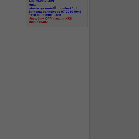
NIP 7343525409
email:
stowarzyszenie
cumulus24.pl
Nr konta bankowego 97 2030 0045
1110 0000 0381 9480
Jesteśmy OPP, nasz nr KRS
0000510482