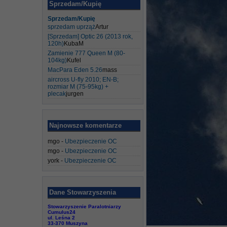
Sprzedam/Kupię
Sprzedam/Kupię
sprzedam uprząż
Artur
[Sprzedam] Optic 26 (2013 rok,
120h)
KubaM
Zamienie 777 Queen M (80-
104kg)
Kufel
MacPara Eden 5.26
mass
aircross U-fly 2010; EN-B;
rozmiar M (75-95kg) +
plecak
jurgen
Najnowsze komentarze
mgo
-
Ubezpieczenie OC
mgo
-
Ubezpieczenie OC
york
-
Ubezpieczenie OC
Dane Stowarzyszenia
Stowarzyszenie Paralotniarzy
Cumulus24
ul. Leśna 2
33-370 Muszyna