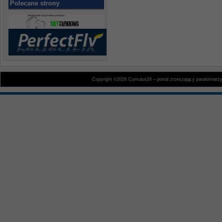
Polecane strony
Copyright ©2026 Cumulus24 – portal zrzeszający paralotniarz