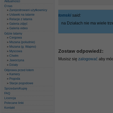
Aktualności
O nas
Zarejestrowani użytkownicy
Ustawki na latanie
tomski
said:
Relacje z latania
na Działach nie ma wiele trz
Galeria zdjęć
Galeria video
Gdzie latamy
Cergowa
Mszana (południe)
Mszana (g. Wapno)
Zostaw odpowiedź:
Myscowa
Chełm
Musisz się
zalogować
aby móc
Jaworzyna
Działy
Odprawa przed lotem
Kamery
Pogoda
Stacje pogodowe
Sprzedam/Kupię
FAQ
Licencja
Polecane linki
Kontakt