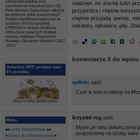
szkoleniem pilotów oraz
nadzieje, że trochę ludzi prz
umożliwienie mieszkańcom LGD
przyjeżdza i chętnie korzyst
Perły Beskidu Sądeckiego odbycie
bezpłatnych lotów pasażerskich”.
chętnie przyjadą pomóc, mil
Projekt współfinansowany był ze
środków Unii Europejskiej
sekatory, rękawice, piły. Zbi
EFRROW w ramach działania
„Wdrażanie lokalnych strategii
rozwoju objętego Programem
Rozwoju Obszarów Wiejskich 2007
-2013.”
komentarze 3 do wpisu
Jesteśmy OPP, przekaż nam
1% podatku
sp8ebc
said:
Czyli w końcu robimy na Msz
Nasz nr KRS 0000510482
krzysiek-rog
said:
Menu
Mysle ze rano dokonczymy p
■■ LOTY TANDEMOWE ■■
podjedziemy na dzialy, takie
■ Dołącz do Stowarzyszenia ■