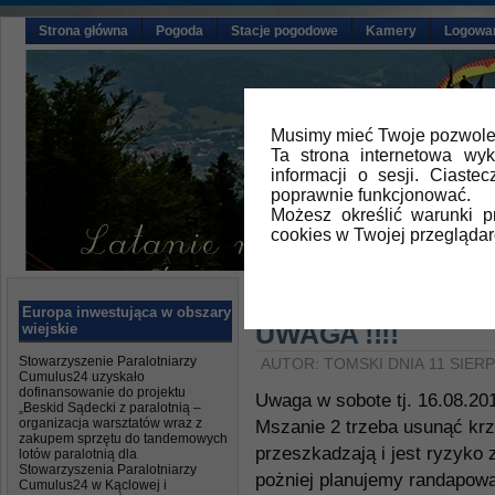
Strona główna
Pogoda
Stacje pogodowe
Kamery
Logowa
Musimy mieć Twoje pozwolen
Ta strona internetowa wy
informacji o sesji. Ciast
poprawnie funkcjonować.
Możesz określić warunki 
cookies w Twojej przeglądar
Główna
»
Aktualności
Europa inwestująca w obszary
UWAGA !!!!
wiejskie
Stowarzyszenie Paralotniarzy
AUTOR: TOMSKI DNIA 11 SIERP
Cumulus24 uzyskało
dofinansowanie do projektu
Uwaga w sobote tj. 16.08.20
„Beskid Sądecki z paralotnią –
organizacja warsztatów wraz z
Mszanie 2 trzeba usunąć krz
zakupem sprzętu do tandemowych
przeszkadzają i jest ryzyko
lotów paralotnią dla
Stowarzyszenia Paralotniarzy
pożniej planujemy randapowa
Cumulus24 w Kąclowej i