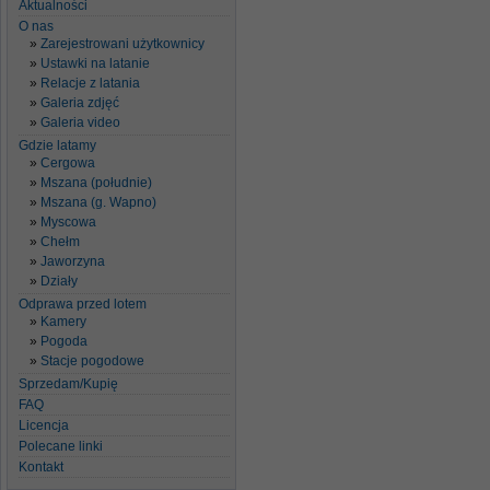
Aktualności
O nas
Zarejestrowani użytkownicy
Ustawki na latanie
Relacje z latania
Galeria zdjęć
Galeria video
Gdzie latamy
Cergowa
Mszana (południe)
Mszana (g. Wapno)
Myscowa
Chełm
Jaworzyna
Działy
Odprawa przed lotem
Kamery
Pogoda
Stacje pogodowe
Sprzedam/Kupię
FAQ
Licencja
Polecane linki
Kontakt