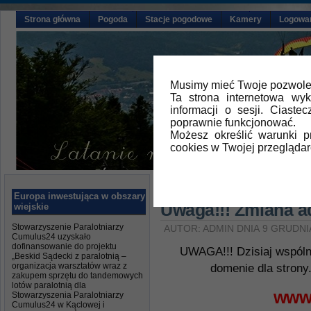
Strona główna
Pogoda
Stacje pogodowe
Kamery
Logowa
Musimy mieć Twoje pozwolen
Ta strona internetowa wy
informacji o sesji. Ciast
poprawnie funkcjonować.
Możesz określić warunki 
cookies w Twojej przeglądar
Główna
»
Aktualności
Europa inwestująca w obszary
Uwaga!!! Zmiana ad
wiejskie
Stowarzyszenie Paralotniarzy
AUTOR: ADMIN DNIA 9 GRUDNI
Cumulus24 uzyskało
dofinansowanie do projektu
UWAGA!!! Dzisiaj wspóln
„Beskid Sądecki z paralotnią –
organizacja warsztatów wraz z
domenie dla strony
zakupem sprzętu do tandemowych
lotów paralotnią dla
www.
Stowarzyszenia Paralotniarzy
Cumulus24 w Kąclowej i