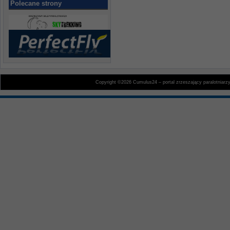
Polecane strony
Copyright ©2026 Cumulus24 – portal zrzeszający paralotniarz