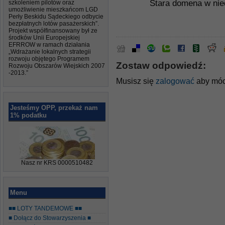
Stara domena w nied
szkoleniem pilotów oraz
umożliwienie mieszkańcom LGD
Perły Beskidu Sądeckiego odbycie
bezpłatnych lotów pasażerskich”.
Projekt współfinansowany był ze
środków Unii Europejskiej
EFRROW w ramach działania
„Wdrażanie lokalnych strategii
rozwoju objętego Programem
Zostaw odpowiedź:
Rozwoju Obszarów Wiejskich 2007
-2013.”
Musisz się
zalogować
aby móc
Jesteśmy OPP, przekaż nam
1% podatku
Nasz nr KRS 0000510482
Menu
■■ LOTY TANDEMOWE ■■
■ Dołącz do Stowarzyszenia ■