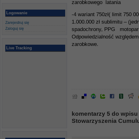
zarobkowego latania
Logowanie
-4
wariant 750zł( limit 750 
1.000.000 zł sublimitu – (jed
Zarejestruj się
Zaloguj się
spadochrony, PPG motoparal
Odpowiedzialność względem
zarobkowe.
Live Tracking
komentarzy 5 do wpisu
Stowarzyszenia Cumul