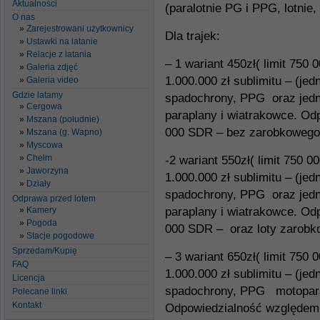
Aktualności
(paralotnie PG i PPG, lotnie
O nas
Zarejestrowani użytkownicy
Dla trajek:
Ustawki na latanie
Relacje z latania
– 1 wariant 450zł( limit 750
Galeria zdjęć
1.000.000 zł sublimitu – (jed
Galeria video
Gdzie latamy
spadochrony, PPG oraz jed
Cergowa
paraplany i wiatrakowce. O
Mszana (południe)
000 SDR – bez zarobkowego
Mszana (g. Wapno)
Myscowa
Chełm
-2
wariant 550zł( limit 750 
Jaworzyna
1.000.000 zł sublimitu – (jed
Działy
spadochrony, PPG oraz jed
Odprawa przed lotem
Kamery
paraplany i wiatrakowce. O
Pogoda
000 SDR – oraz loty zarobk
Stacje pogodowe
Sprzedam/Kupię
– 3
wariant 650zł( limit 750
FAQ
1.000.000 zł sublimitu – (jed
Licencja
spadochrony, PPG motoparal
Polecane linki
Kontakt
Odpowiedzialność względem