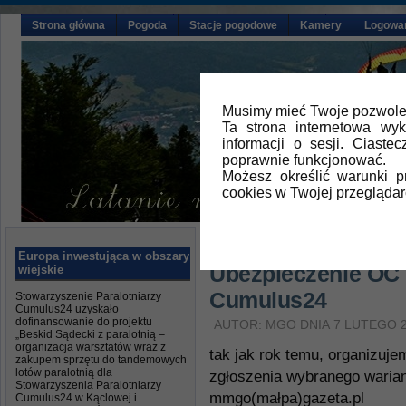
Strona główna
Pogoda
Stacje pogodowe
Kamery
Logowa
Musimy mieć Twoje pozwolen
Ta strona internetowa wy
informacji o sesji. Ciast
poprawnie funkcjonować.
Możesz określić warunki 
cookies w Twojej przeglądar
Główna
»
Aktualności
Europa inwestująca w obszary
Ubezpieczenie OC 
wiejskie
Cumulus24
Stowarzyszenie Paralotniarzy
Cumulus24 uzyskało
dofinansowanie do projektu
AUTOR: MGO DNIA 7 LUTEGO 
„Beskid Sądecki z paralotnią –
organizacja warsztatów wraz z
tak jak rok temu, organizuj
zakupem sprzętu do tandemowych
lotów paralotnią dla
zgłoszenia wybranego waria
Stowarzyszenia Paralotniarzy
mmgo(małpa)gazeta.pl
Cumulus24 w Kąclowej i