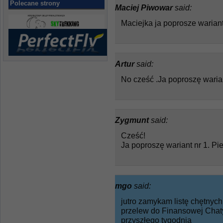
Polecane strony
Maciej Piwowar
said:
Maciejka ja poprosze warian
Artur
said:
No cześć .Ja poproszę waria
Zygmunt
said:
Cześć!
Ja poproszę wariant nr 1. P
mgo
said:
jutro zamykam listę chętnych
przelew do Finansowej Chaty
przyszłego tygodnia