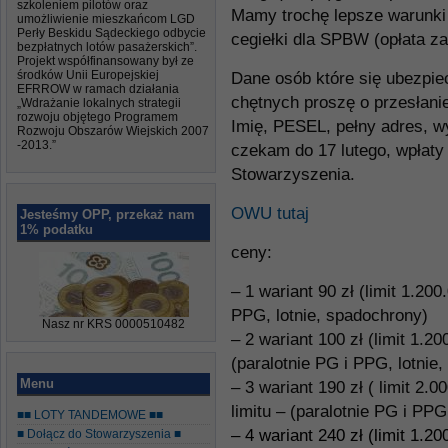
szkoleniem pilotów oraz
Mamy trochę lepsze warunki 
umożliwienie mieszkańcom LGD
Perły Beskidu Sądeckiego odbycie
cegiełki dla SPBW (opłata 
bezpłatnych lotów pasażerskich”.
Projekt współfinansowany był ze
środków Unii Europejskiej
Dane osób które się ubezpi
EFRROW w ramach działania
chętnych proszę o przesłani
„Wdrażanie lokalnych strategii
rozwoju objętego Programem
Imię, PESEL, pełny adres, w
Rozwoju Obszarów Wiejskich 2007
-2013.”
czekam do 17 lutego, wpłat
Stowarzyszenia.
OWU tutaj
Jesteśmy OPP, przekaż nam
1% podatku
ceny:
– 1 wariant 90 zł (limit 1.200
PPG, lotnie, spadochrony)
Nasz nr KRS 0000510482
– 2 wariant 100 zł (limit 1.2
(paralotnie PG i PPG, lotnie
Menu
– 3 wariant 190 zł ( limit 2.
limitu – (paralotnie PG i PPG
■■ LOTY TANDEMOWE ■■
– 4 wariant 240 zł (
limit 1.2
■ Dołącz do Stowarzyszenia ■