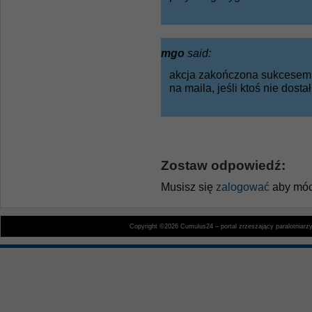
mgo
said:
akcja zakończona sukcesem, 
na maila, jeśli ktoś nie dost
Zostaw odpowiedź:
Musisz się
zalogować
aby móc
Copyright ©2026 Cumulus24 – portal zrzeszający paralotniarz