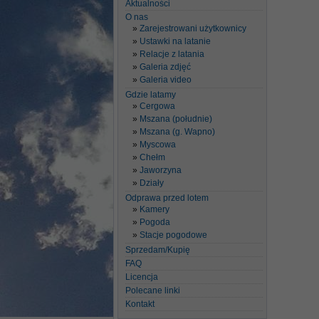
Aktualności
O nas
Zarejestrowani użytkownicy
Ustawki na latanie
Relacje z latania
Galeria zdjęć
Galeria video
Gdzie latamy
Cergowa
Mszana (południe)
Mszana (g. Wapno)
Myscowa
Chełm
Jaworzyna
Działy
Odprawa przed lotem
Kamery
Pogoda
Stacje pogodowe
Sprzedam/Kupię
FAQ
Licencja
Polecane linki
Kontakt