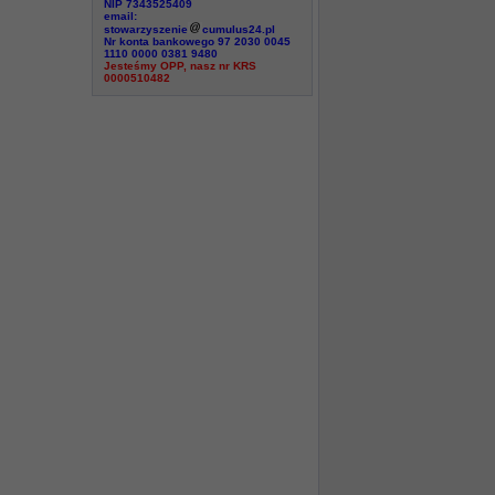
NIP 7343525409
email:
stowarzyszenie
cumulus24.pl
Nr konta bankowego 97 2030 0045
1110 0000 0381 9480
Jesteśmy OPP, nasz nr KRS
0000510482