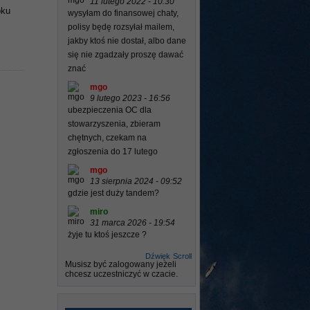
11 lutego 2022 - 10:30
oku
wysyłam do finansowej chaty,
polisy będę rozsyłał mailem,
jakby ktoś nie dostał, albo dane
się nie zgadzały proszę dawać
znać
mgo
9 lutego 2023 - 16:56
ubezpieczenia OC dla
stowarzyszenia, zbieram
chętnych, czekam na
zgłoszenia do 17 lutego
mgo
13 sierpnia 2024 - 09:52
gdzie jest duży tandem?
miro
31 marca 2026 - 19:54
żyje tu ktoś jeszcze ?
Dźwięk
Scroll
Musisz być zalogowany jeżeli
chcesz uczestniczyć w czacie.