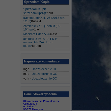
Sprzedam/Kupię
Sprzedam/Kupię
sprzedam uprząż
Artur
[Sprzedam] Optic 26 (2013 rok,
120h)
KubaM
Zamienie 777 Queen M (80-
104kg)
Kufel
MacPara Eden 5.26
mass
aircross U-fly 2010; EN-B;
rozmiar M (75-95kg) +
plecak
jurgen
Najnowsze komentarze
mgo
-
Ubezpieczenie OC
mgo
-
Ubezpieczenie OC
york
-
Ubezpieczenie OC
Dane Stowarzyszenia
Stowarzyszenie Paralotniarzy
Cumulus24
ul. Leśna 2
33-370 Muszyna