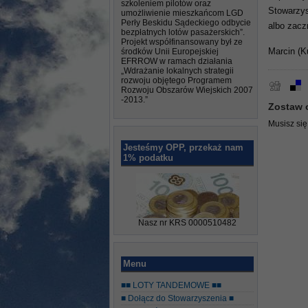
szkoleniem pilotów oraz
Stowarzys
umożliwienie mieszkańcom LGD
Perły Beskidu Sądeckiego odbycie
albo zacz
bezpłatnych lotów pasażerskich”.
Projekt współfinansowany był ze
środków Unii Europejskiej
Marcin (K
EFRROW w ramach działania
„Wdrażanie lokalnych strategii
rozwoju objętego Programem
Rozwoju Obszarów Wiejskich 2007
-2013.”
Zostaw 
Musisz si
Jesteśmy OPP, przekaż nam
1% podatku
Nasz nr KRS 0000510482
Menu
■■ LOTY TANDEMOWE ■■
■ Dołącz do Stowarzyszenia ■