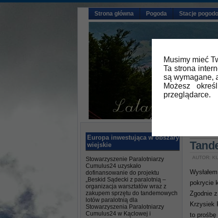
Strona główna
Pogoda
Stacje pogod
Musimy mieć Tw
Ta strona inter
są wymagane, a
Możesz okreś
przeglądarce.
Główna
Europa inwestująca w obszary
Tande
wiejskie
AUTOR: KU
Stowarzyszenie Paralotniarzy
Cumulus24 uzyskało
Wysłałem 
dofinansowanie do projektu
„Beskid Sądecki z paralotnią –
pokrycie 
organizacja warsztatów wraz z
zakupem sprzętu do tandemowych
Zgodnie z
lotów paralotnią dla
Krzysiek R
Stowarzyszenia Paralotniarzy
Cumulus24 w Kąclowej i
to prośbę