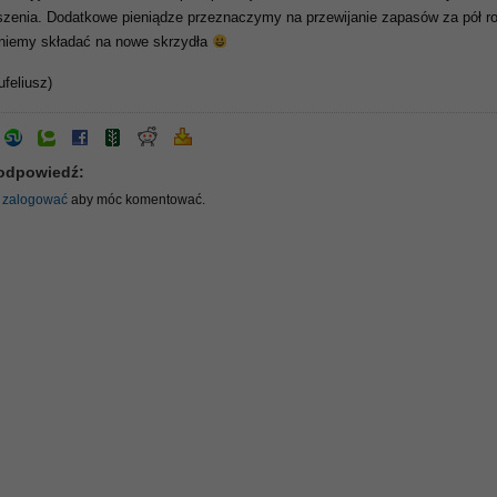
zenia. Dodatkowe pieniądze przeznaczymy na przewijanie zapasów za pół r
niemy składać na nowe skrzydła
ufeliusz)
odpowiedź:
ę
zalogować
aby móc komentować.