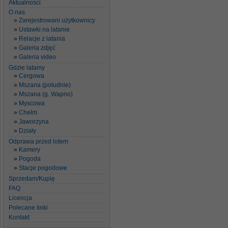
Aktualności
O nas
Zarejestrowani użytkownicy
Ustawki na latanie
Relacje z latania
Galeria zdjęć
Galeria video
Gdzie latamy
Cergowa
Mszana (południe)
Mszana (g. Wapno)
Myscowa
Chełm
Jaworzyna
Działy
Odprawa przed lotem
Kamery
Pogoda
Stacje pogodowe
Sprzedam/Kupię
FAQ
Licencja
Polecane linki
Kontakt