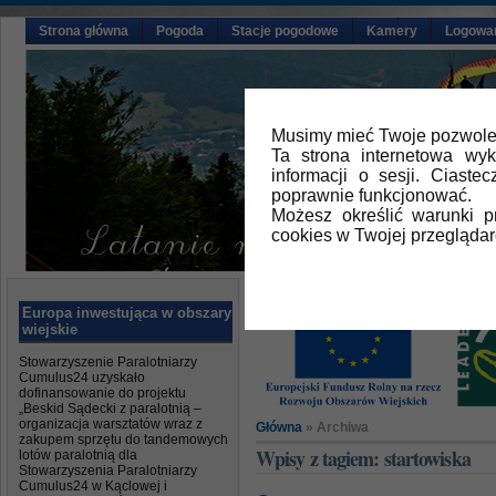
Strona główna
Pogoda
Stacje pogodowe
Kamery
Logowa
Musimy mieć Twoje pozwolen
Ta strona internetowa wy
informacji o sesji. Ciast
poprawnie funkcjonować.
Możesz określić warunki 
cookies w Twojej przeglądar
Europa inwestująca w obszary
wiejskie
Stowarzyszenie Paralotniarzy
Cumulus24 uzyskało
dofinansowanie do projektu
„Beskid Sądecki z paralotnią –
organizacja warsztatów wraz z
Główna
» Archiwa
zakupem sprzętu do tandemowych
Wpisy z tagiem: startowiska
lotów paralotnią dla
Stowarzyszenia Paralotniarzy
Cumulus24 w Kąclowej i