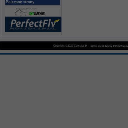
Polecane strony
Copyright ©2026 Cumulus24 – portal zrzeszający paralotniarz