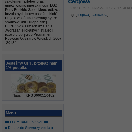
Cergowa
szkoleniem pilotów oraz
umożliwienie mieszkańcom LGD
AUTOR: RAF C. DNIA 23 LIPCA 2017
JEDE
Perły Beskidu Sądeckiego odbycie
bezpłatnych lotów pasażerskich”.
Tagi: [
cergowa
,
startowiska
]
Projekt współfinansowany był ze
środków Unii Europejskiej
EFRROW w ramach działania
„Wdrażanie lokalnych strategii
rozwoju objętego Programem
Rozwoju Obszarów Wiejskich 2007
-2013.”
Jesteśmy OPP, przekaż nam
1% podatku
Nasz nr KRS 0000510482
Menu
■■ LOTY TANDEMOWE ■■
■ Dołącz do Stowarzyszenia ■