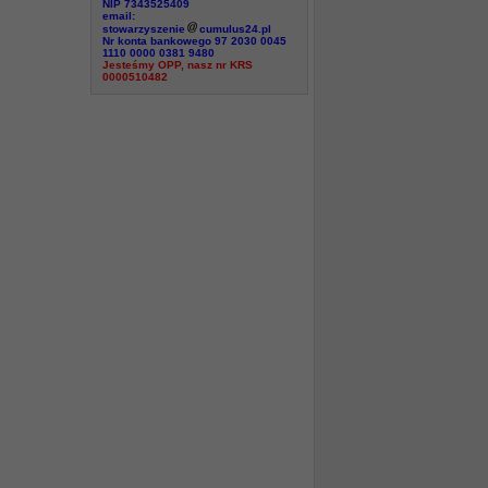
NIP 7343525409
email:
stowarzyszenie
cumulus24.pl
Nr konta bankowego 97 2030 0045
1110 0000 0381 9480
Jesteśmy OPP, nasz nr KRS
0000510482