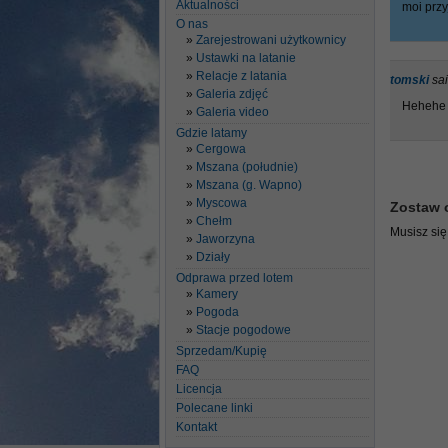
Aktualności
moi przy
O nas
Zarejestrowani użytkownicy
Ustawki na latanie
Relacje z latania
tomski
sai
Galeria zdjęć
Hehehe z
Galeria video
Gdzie latamy
Cergowa
Mszana (południe)
Mszana (g. Wapno)
Myscowa
Zostaw 
Chełm
Musisz si
Jaworzyna
Działy
Odprawa przed lotem
Kamery
Pogoda
Stacje pogodowe
Sprzedam/Kupię
FAQ
Licencja
Polecane linki
Kontakt