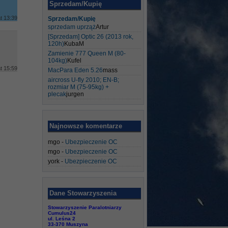
Sprzedam/Kupię
t 13:39
Sprzedam/Kupię
sprzedam uprząż
Artur
[Sprzedam] Optic 26 (2013 rok,
120h)
KubaM
Zamienie 777 Queen M (80-
104kg)
Kufel
t 15:59
MacPara Eden 5.26
mass
aircross U-fly 2010; EN-B;
rozmiar M (75-95kg) +
plecak
jurgen
Najnowsze komentarze
mgo
-
Ubezpieczenie OC
mgo
-
Ubezpieczenie OC
york
-
Ubezpieczenie OC
Dane Stowarzyszenia
Stowarzyszenie Paralotniarzy
Cumulus24
ul. Leśna 2
33-370 Muszyna