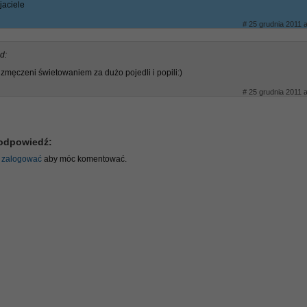
jaciele
# 25 grudnia 2011 a
d:
męczeni świetowaniem za dużo pojedli i popili:)
# 25 grudnia 2011 a
odpowiedź:
ę
zalogować
aby móc komentować.