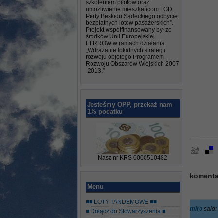
szkoleniem pilotów oraz
umożliwienie mieszkańcom LGD
Perły Beskidu Sądeckiego odbycie
bezpłatnych lotów pasażerskich”.
Projekt współfinansowany był ze
środków Unii Europejskiej
EFRROW w ramach działania
„Wdrażanie lokalnych strategii
rozwoju objętego Programem
Rozwoju Obszarów Wiejskich 2007
-2013.”
Jesteśmy OPP, przekaż nam
1% podatku
Nasz nr KRS 0000510482
komenta
Menu
■■ LOTY TANDEMOWE ■■
miro
said:
■ Dołącz do Stowarzyszenia ■