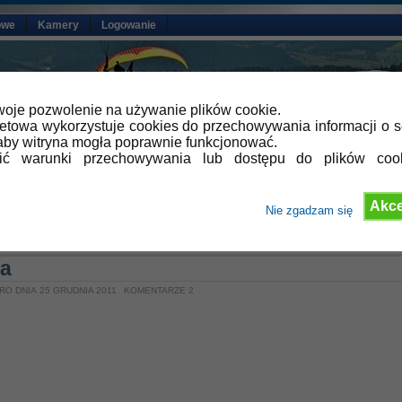
owe
Kamery
Logowanie
oje pozwolenie na używanie plików cookie.
netowa wykorzystuje cookies do przechowywania informacji o s
by witryna mogła poprawnie funkcjonować.
lić warunki przechowywania lub dostępu do plików coo
Akce
Nie zgadzam się
»
Aktualności
ta
RO DNIA 25 GRUDNIA 2011
KOMENTARZE 2