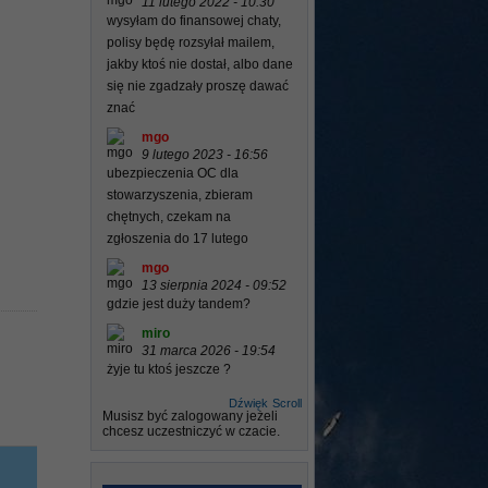
11 lutego 2022 - 10:30
wysyłam do finansowej chaty,
polisy będę rozsyłał mailem,
jakby ktoś nie dostał, albo dane
się nie zgadzały proszę dawać
znać
mgo
9 lutego 2023 - 16:56
ubezpieczenia OC dla
stowarzyszenia, zbieram
chętnych, czekam na
zgłoszenia do 17 lutego
mgo
13 sierpnia 2024 - 09:52
gdzie jest duży tandem?
miro
31 marca 2026 - 19:54
żyje tu ktoś jeszcze ?
Dźwięk
Scroll
Musisz być zalogowany jeżeli
chcesz uczestniczyć w czacie.