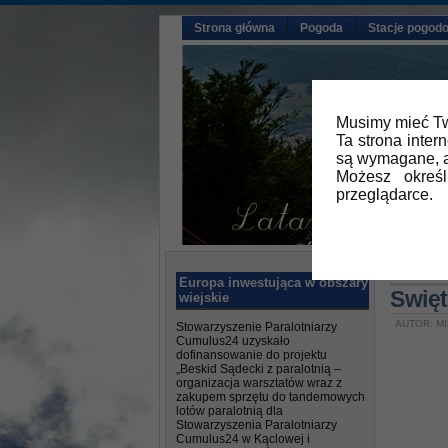
Strona główna
Pogoda
Stacje pogod
Musimy mieć Tw
Ta strona inter
są wymagane, a
Możesz okreś
przeglądarce.
Główna
Europa inwestująca w obszary
Swię
wiejskie
AUTOR: MI
Stowarzyszenie Paralotniarzy
Cumulus24 uzyskało
dofinansowanie do projektu
„Beskid Sądecki z paralotnią –
organizacja warsztatów wraz z
zakupem sprzętu do tandemowych
lotów paralotnią dla
Stowarzyszenia Paralotniarzy
Cumulus24 w Kąclowej i