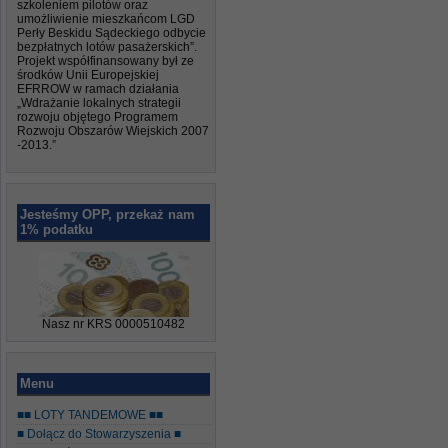
szkoleniem pilotów oraz
umożliwienie mieszkańcom LGD
Perły Beskidu Sądeckiego odbycie
bezpłatnych lotów pasażerskich”.
Projekt współfinansowany był ze
środków Unii Europejskiej
EFRROW w ramach działania
„Wdrażanie lokalnych strategii
rozwoju objętego Programem
Rozwoju Obszarów Wiejskich 2007
-2013.”
Jesteśmy OPP, przekaż nam
1% podatku
Nasz nr KRS 0000510482
Menu
■■ LOTY TANDEMOWE ■■
■ Dołącz do Stowarzyszenia ■