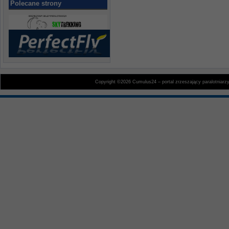
Polecane strony
Copyright ©2026 Cumulus24 – portal zrzeszający paralotniarz