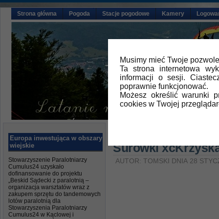
Strona główna
Pogoda
Stacje pogodowe
Kamery
Logowa
Musimy mieć Twoje pozwolen
Ta strona internetowa wy
informacji o sesji. Ciast
poprawnie funkcjonować.
Możesz określić warunki 
cookies w Twojej przeglądar
Główna
»
Aktualności
Europa inwestująca w obszary
Surówki xcKrzyska
wiejskie
Stowarzyszenie Paralotniarzy
AUTOR: TOMSKI DNIA 28 STYC
Cumulus24 uzyskało
dofinansowanie do projektu
„Beskid Sądecki z paralotnią –
organizacja warsztatów wraz z
zakupem sprzętu do tandemowych
lotów paralotnią dla
Stowarzyszenia Paralotniarzy
Cumulus24 w Kąclowej i