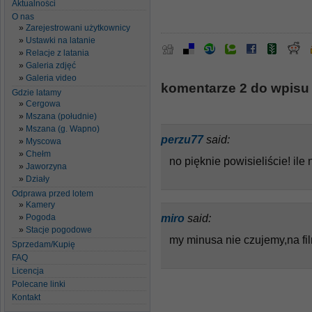
Aktualności
O nas
Zarejestrowani użytkownicy
Ustawki na latanie
Relacje z latania
Galeria zdjęć
Galeria video
komentarze 2 do wpisu
Gdzie latamy
Cergowa
Mszana (południe)
Mszana (g. Wapno)
perzu77
said:
Myscowa
Chełm
no pięknie powisieliście! il
Jaworzyna
Działy
Odprawa przed lotem
Kamery
miro
said:
Pogoda
Stacje pogodowe
my minusa nie czujemy,na fi
Sprzedam/Kupię
FAQ
Licencja
Polecane linki
Kontakt