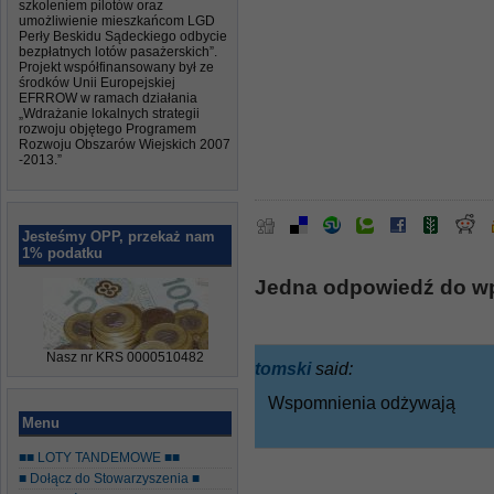
szkoleniem pilotów oraz
umożliwienie mieszkańcom LGD
Perły Beskidu Sądeckiego odbycie
bezpłatnych lotów pasażerskich”.
Projekt współfinansowany był ze
środków Unii Europejskiej
EFRROW w ramach działania
„Wdrażanie lokalnych strategii
rozwoju objętego Programem
Rozwoju Obszarów Wiejskich 2007
-2013.”
Jesteśmy OPP, przekaż nam
1% podatku
Jedna odpowiedź do wp
Nasz nr KRS 0000510482
tomski
said:
Wspomnienia odżywają
Menu
■■ LOTY TANDEMOWE ■■
■ Dołącz do Stowarzyszenia ■