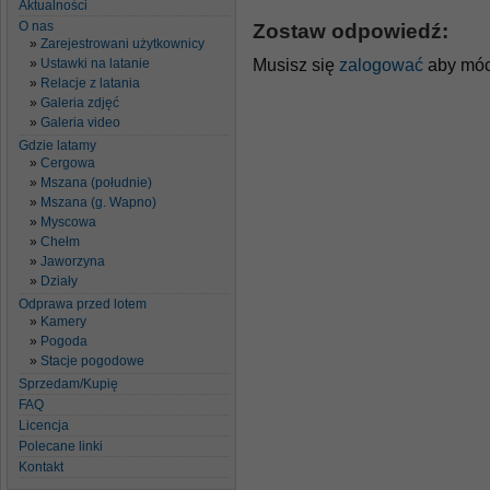
Aktualności
O nas
Zostaw odpowiedź:
Zarejestrowani użytkownicy
Musisz się
zalogować
aby móc
Ustawki na latanie
Relacje z latania
Galeria zdjęć
Galeria video
Gdzie latamy
Cergowa
Mszana (południe)
Mszana (g. Wapno)
Myscowa
Chełm
Jaworzyna
Działy
Odprawa przed lotem
Kamery
Pogoda
Stacje pogodowe
Sprzedam/Kupię
FAQ
Licencja
Polecane linki
Kontakt