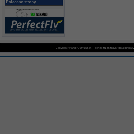
Polecane strony
Copyright ©2026 Cumulus24 – portal zrzeszający paralotniarz