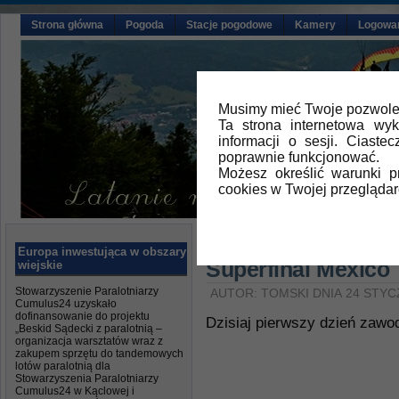
Strona główna
Pogoda
Stacje pogodowe
Kamery
Logowa
Musimy mieć Twoje pozwolen
Ta strona internetowa wy
informacji o sesji. Ciast
poprawnie funkcjonować.
Możesz określić warunki 
cookies w Twojej przeglądar
Główna
»
Galeria video
Europa inwestująca w obszary
Superfinal Mexico
wiejskie
Stowarzyszenie Paralotniarzy
AUTOR: TOMSKI DNIA 24 STYC
Cumulus24 uzyskało
dofinansowanie do projektu
Dzisiaj pierwszy dzień zawo
„Beskid Sądecki z paralotnią –
organizacja warsztatów wraz z
zakupem sprzętu do tandemowych
lotów paralotnią dla
Stowarzyszenia Paralotniarzy
Cumulus24 w Kąclowej i