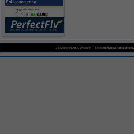
Polecane strony
Copyright ©2026 Cumulus24 – portal zrzeszający paralotniarz