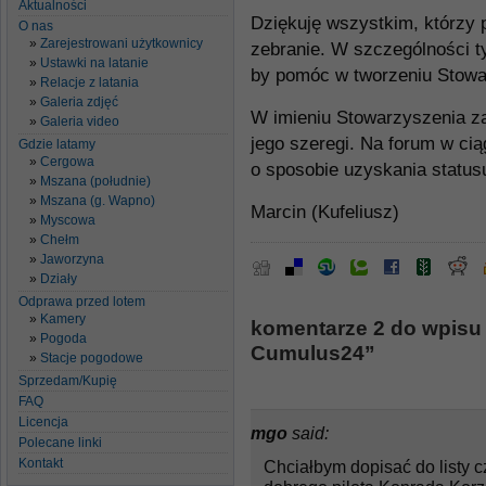
Aktualności
Dziękuję wszystkim, którzy 
O nas
Zarejestrowani użytkownicy
zebranie. W szczególności ty
Ustawki na latanie
by pomóc w tworzeniu Stowa
Relacje z latania
Galeria zdjęć
W imieniu Stowarzyszenia z
Galeria video
jego szeregi. Na forum w ci
Gdzie latamy
Cergowa
o sposobie uzyskania status
Mszana (południe)
Mszana (g. Wapno)
Marcin (Kufeliusz)
Myscowa
Chełm
Jaworzyna
Działy
Odprawa przed lotem
Kamery
komentarze 2 do wpisu 
Pogoda
Cumulus24”
Stacje pogodowe
Sprzedam/Kupię
FAQ
Licencja
mgo
said:
Polecane linki
Kontakt
Chciałbym dopisać do listy 