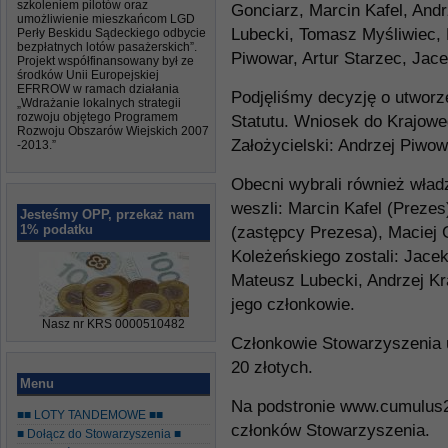
szkoleniem pilotów oraz
Gonciarz, Marcin Kafel, And
umożliwienie mieszkańcom LGD
Lubecki, Tomasz Myśliwiec, 
Perły Beskidu Sądeckiego odbycie
bezpłatnych lotów pasażerskich”.
Piwowar, Artur Starzec, Jace
Projekt współfinansowany był ze
środków Unii Europejskiej
EFRROW w ramach działania
Podjęliśmy decyzję o utworz
„Wdrażanie lokalnych strategii
rozwoju objętego Programem
Statutu. Wniosek do Krajow
Rozwoju Obszarów Wiejskich 2007
Założycielski: Andrzej Piwow
-2013.”
Obecni wybrali również wła
weszli: Marcin Kafel (Preze
Jesteśmy OPP, przekaż nam
1% podatku
(zastępcy Prezesa), Maciej 
Koleżeńskiego zostali: Jacek
Mateusz Lubecki, Andrzej K
jego członkowie.
Nasz nr KRS 0000510482
Członkowie Stowarzyszenia u
20 złotych.
Menu
Na podstronie www.cumulus24
■■ LOTY TANDEMOWE ■■
członków Stowarzyszenia.
■ Dołącz do Stowarzyszenia ■