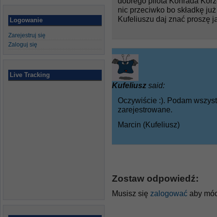
dobrego pilota Konrada Korz
nic przeciwko bo składkę ju
Kufeliuszu daj znać proszę ja
Logowanie
Zarejestruj się
Zaloguj się
Live Tracking
Kufeliusz
said:
Oczywiście :). Podam wszyst
zarejestrowane.
Marcin (Kufeliusz)
Zostaw odpowiedź:
Musisz się
zalogować
aby móc