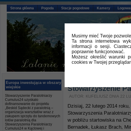
Strona główna
Pogoda
Stacje pogodowe
Kamery
Logowa
Musimy mieć Twoje pozwolen
Ta strona internetowa wy
informacji o sesji. Ciast
poprawnie funkcjonować.
Możesz określić warunki 
cookies w Twojej przeglądar
Główna
»
Aktualności
Europa inwestująca w obszary
Stowarzyszenie Pa
wiejskie
Stowarzyszenie Paralotniarzy
AUTOR: KUFELIUSZ DNIA 22 L
Cumulus24 uzyskało
dofinansowanie do projektu
Dzisiaj, 22 lutego 2014 roku,
„Beskid Sądecki z paralotnią –
organizacja warsztatów wraz z
Stowarzyszenia Paralotniarz
zakupem sprzętu do tandemowych
w pobliżu startowiska na Che
lotów paralotnią dla
Stowarzyszenia Paralotniarzy
Bernadek, Łukasz Brach, Mir
Cumulus24 w Kąclowej i