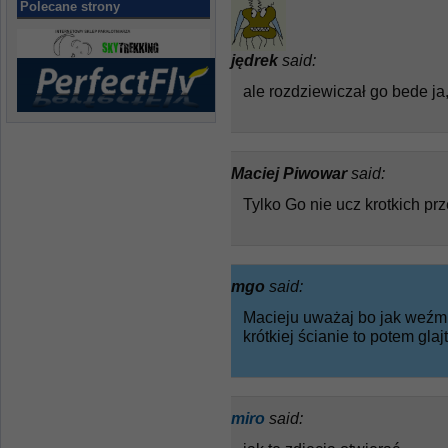
Polecane strony
jędrek
said:
ale rozdziewiczał go bede ja,
Maciej Piwowar
said:
Tylko Go nie ucz krotkich pr
mgo
said:
Macieju uważaj bo jak weźmi
krótkiej ścianie to potem gla
miro
said: