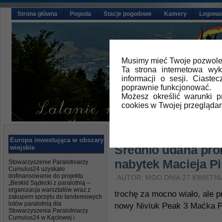
Strona główna
Pogoda
Stacje pogodowe
Kamery
Logowa
Musimy mieć Twoje pozwolen
Ta strona internetowa wy
informacji o sesji. Ciast
poprawnie funkcjonować.
Możesz określić warunki 
cookies w Twojej przeglądar
Główna
»
Aktualności
Europa inwestująca w obszary
Średnio udana pró
wiejskie
nabytek Macieja Pi
Stowarzyszenie Paralotniarzy
Cumulus24 uzyskało
dofinansowanie do projektu
AUTOR: MGO DNIA 27 KWIETNI
„Beskid Sądecki z paralotnią –
organizacja warsztatów wraz z
trochę za mocno wiało, ale p
zakupem sprzętu do tandemowych
lotów paralotnią dla
nowy Niviuk Peak 3 Maćka Pi
Stowarzyszenia Paralotniarzy
Cumulus24 w Kąclowej i