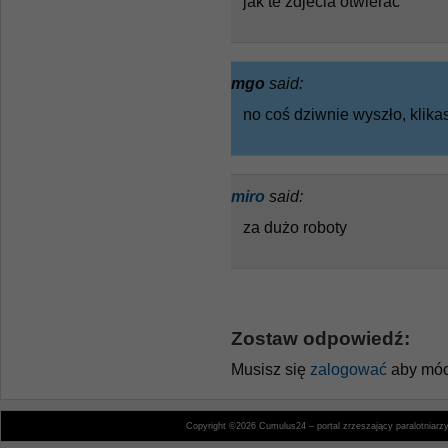
jak te zdjecia otwierać
mgo
said:
no coś dziwnie wyszło, klikas
miro
said:
za dużo roboty
Zostaw odpowiedź:
Musisz się
zalogować
aby móc
Copyright ©2026 Cumulus24 – portal zrzeszający paralotniarz