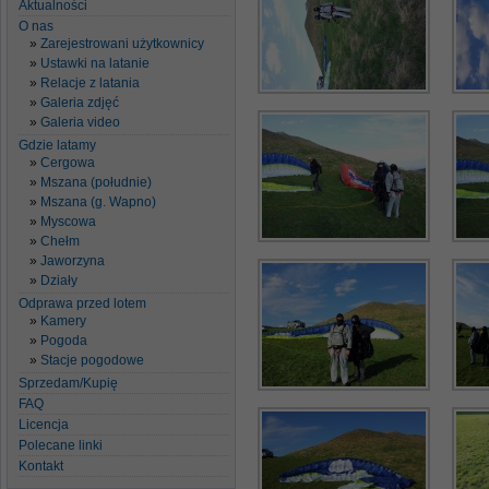
Aktualności
O nas
Zarejestrowani użytkownicy
Ustawki na latanie
Relacje z latania
Galeria zdjęć
Galeria video
Gdzie latamy
Cergowa
Mszana (południe)
Mszana (g. Wapno)
Myscowa
Chełm
Jaworzyna
Działy
Odprawa przed lotem
Kamery
Pogoda
Stacje pogodowe
Sprzedam/Kupię
FAQ
Licencja
Polecane linki
Kontakt