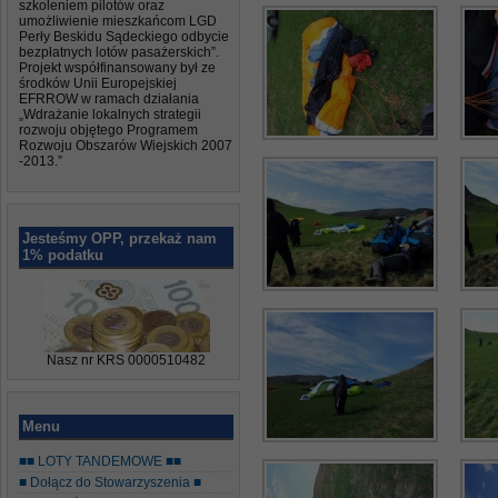
szkoleniem pilotów oraz
umożliwienie mieszkańcom LGD
Perły Beskidu Sądeckiego odbycie
bezpłatnych lotów pasażerskich”.
Projekt współfinansowany był ze
środków Unii Europejskiej
EFRROW w ramach działania
„Wdrażanie lokalnych strategii
rozwoju objętego Programem
Rozwoju Obszarów Wiejskich 2007
-2013.”
Jesteśmy OPP, przekaż nam
1% podatku
Nasz nr KRS 0000510482
Menu
■■ LOTY TANDEMOWE ■■
■ Dołącz do Stowarzyszenia ■